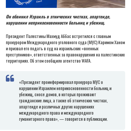
Он обвинил Израиль в этнических чистках, апартеиде,
нарушении неприкосновенности больниц и убежищ.
Президент Палестины Махмуд Аббас встретился с главным
прокурором Международного уголовного суда (МУС) Каримом Ханом
и призвал его подать в суд на израильских «военных
преступников», ответственных за правонарушения на палестинских
территориях. Об этом сообщило агентство WAFA.
«Президент проинформировал прокурора МУС о
нарушении Израилем неприкосновенности больниц и
убежищ, сносе домов, в которых проживают
гражданские лица, а также об этнических чистках,
апартеиде и различных других нарушениях
международного права и международного
гуманитарного права», — говорится в публикации.