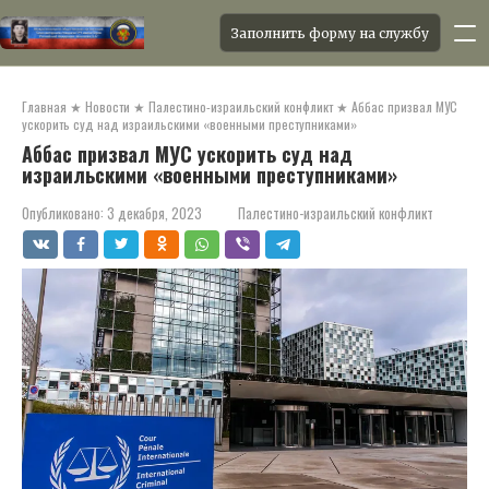
Заполнить форму на службу
Перейти
к
Главная
★
Новости
★
Палестино-израильский конфликт
★
Аббас призвал МУС
контенту
ускорить суд над израильскими «военными преступниками»
Аббас призвал МУС ускорить суд над
израильскими «военными преступниками»
Опубликовано:
3 декабря, 2023
Палестино-израильский конфликт