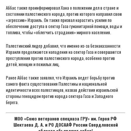
Аббас также проинформировал Хана о положении дел в стране и
состоянии палестинского народа, против которого направил свою
«агрессию» Израиль. Он также призвал нарастить усилия по
обеспечению доступа в сектор Газа гуманитарной помощи, воды и
топлива, чтобы «облегчить страдания» мирного населения.
Палестинский лидер добавил, что именно из-за безнаказанности
Израиля продолжаются нападения на сектор Газа и совершаются
преступления против палестинского народа, особенно против
детей, женщин и пожилых лиц.
Ранее Аббас также заявлял, что Израиль ведет борьбу против
самого факта существования Палестины и национальной
идентичности всех палестинцев, назвав действия израильской
стороны геноцидом против народа сектора Газа и Западного
берега.
МОО «Союз ветеранов спецназа ГРУ» им. Героя РФ
Шектаева Д. А. и РО ДОСААФ России Свердловской
области объявляют набор!