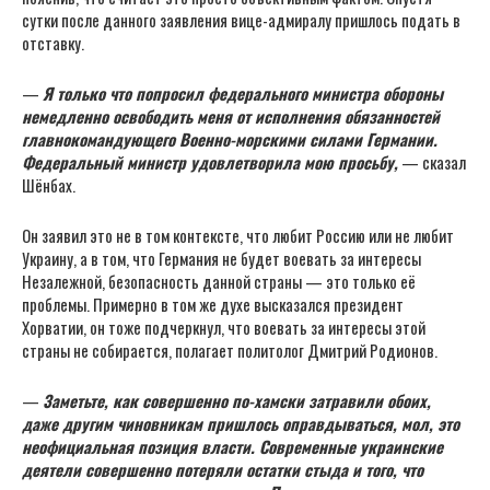
сутки после данного заявления вице-адмиралу пришлось подать в
отставку.
—
Я только что попросил федерального министра обороны
немедленно освободить меня от исполнения обязанностей
главнокомандующего Военно-морскими силами Германии.
Федеральный министр удовлетворила мою просьбу,
— сказал
Шёнбах.
Он заявил это не в том контексте, что любит Россию или не любит
Украину, а в том, что Германия не будет воевать за интересы
Незалежной, безопасность данной страны — это только её
проблемы. Примерно в том же духе высказался президент
Хорватии, он тоже подчеркнул, что воевать за интересы этой
страны не собирается, полагает политолог Дмитрий Родионов.
—
Заметьте, как совершенно по-хамски затравили обоих,
даже другим чиновникам пришлось оправдываться, мол, это
неофициальная позиция власти. Современные украинские
деятели совершенно потеряли остатки стыда и того, что