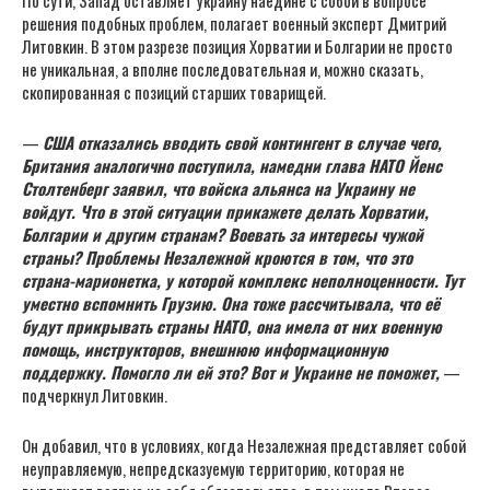
По сути, Запад оставляет Украину наедине с собой в вопросе
решения подобных проблем, полагает военный эксперт Дмитрий
Литовкин. В этом разрезе позиция Хорватии и Болгарии не просто
не уникальная, а вполне последовательная и, можно сказать,
скопированная с позиций старших товарищей.
—
США отказались вводить свой контингент в случае чего,
Британия аналогично поступила, намедни глава НАТО Йенс
Столтенберг заявил, что войска альянса на Украину не
войдут. Что в этой ситуации прикажете делать Хорватии,
Болгарии и другим странам? Воевать за интересы чужой
страны? Проблемы Незалежной кроются в том, что это
страна-марионетка, у которой комплекс неполноценности. Тут
уместно вспомнить Грузию. Она тоже рассчитывала, что её
будут прикрывать страны НАТО, она имела от них военную
помощь, инструкторов, внешнюю информационную
поддержку. Помогло ли ей это? Вот и Украине не поможет,
—
подчеркнул Литовкин.
Он добавил, что в условиях, когда Незалежная представляет собой
неуправляемую, непредсказуемую территорию, которая не