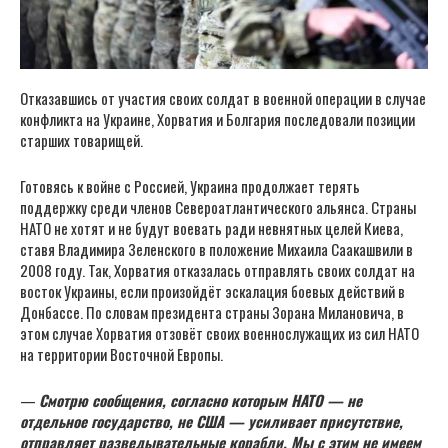
Отказавшись от участия своих солдат в военной операции в случае
конфликта на Украине, Хорватия и Болгария последовали позиции
старших товарищей.
Готовясь к войне с Россией, Украина продолжает терять
поддержку среди членов Североатлантического альянса. Страны
НАТО не хотят и не будут воевать ради невнятных целей Киева,
ставя Владимира Зеленского в положение Михаила Саакашвили в
2008 году. Так, Хорватия отказалась отправлять своих солдат на
восток Украины, если произойдёт эскалация боевых действий в
Донбассе. По словам президента страны Зорана Милановича, в
этом случае Хорватия отзовёт своих военнослужащих из сил НАТО
на территории Восточной Европы.
—
Смотрю сообщения, согласно которым НАТО — не
отдельное государство, не США — усиливает присутствие,
отправляет разведывательные корабли. Мы с этим не имеем