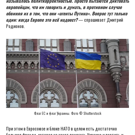
называлось политкорректностью. Просто пытаются диктовать
европейцам, что им говорить и думать, в противном случае
обвиняя их в том, что они «агенты Путина». Вопрос тут только
один: когда Европе это всё надоест?
— спрашивает Дмитрий
Родионов.
Флаг ЕС и флаг Украины. Фото © Shutterstock
При этом в Евросоюзе и блоке НАТО в целом есть достаточно
большая фронда, которая не хочет помогать Украине и портить и