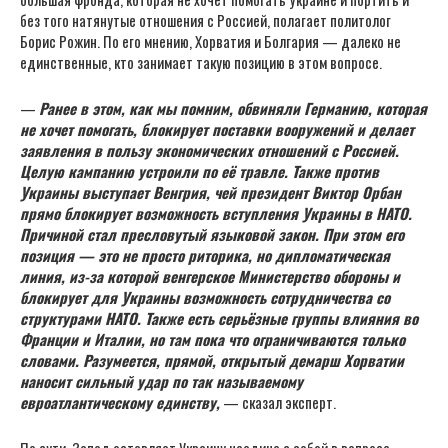
без того натянутые отношения с Россией, полагает политолог
Борис Рожин. По его мнению, Хорватия и Болгария — далеко не
единственные, кто занимает такую позицию в этом вопросе.
—
Ранее в этом, как мы помним, обвиняли Германию, которая
не хочет помогать, блокирует поставки вооружений и делает
заявления в пользу экономических отношений с Россией.
Целую кампанию устроили по её травле. Также против
Украины выступает Венгрия, чей президент Виктор Орбан
прямо блокирует возможность вступления Украины в НАТО.
Причиной стал пресловутый языковой закон. При этом его
позиция — это не просто риторика, но дипломатическая
линия, из-за которой венгерское Министерство обороны и
блокирует для Украины возможность сотрудничества со
структурами НАТО. Также есть серьёзные группы влияния во
Франции и Италии, но там пока что ограничиваются только
словами. Разумеется, прямой, открытый демарш Хорватии
наносит сильный удар по так называемому
евроатлантическому единству,
— сказал эксперт.