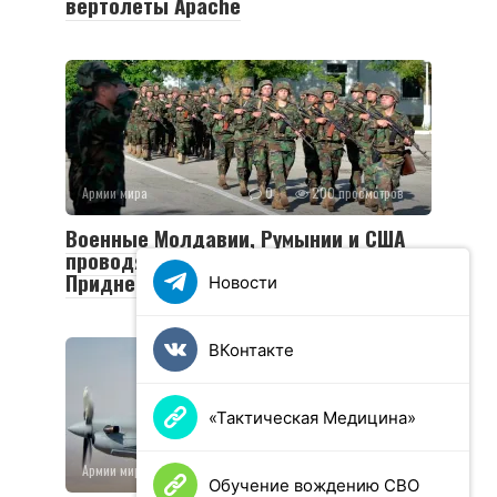
вертолеты Apache
Армии мира
0
200 просмотров
Военные Молдавии, Румынии и США
проводят учения вблизи
Приднестровья
Новости
ВКонтакте
«Тактическая Медицина»
Армии мира
0
172 просмотров
Обучение вождению СВО