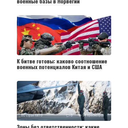
военные базы в Норвегии
ВС стран Азии
0
38 просмотров
К битве готовы: каково соотношение
военных потенциалов Китая и США
ВС стран НАТО
0
54 просмотров
Зоны без ответственности: какие