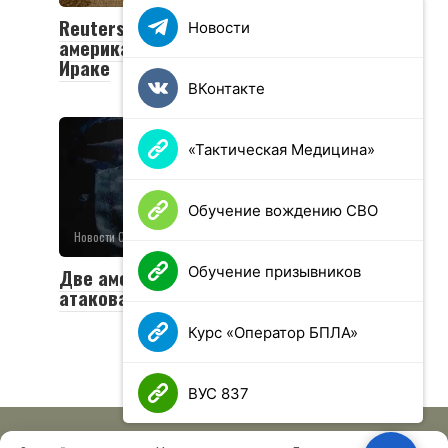
Reuters: два дрона ударили по
Новости
американской базе Айн-аль-Асад в
Ираке
ВКонтакте
«Тактическая Медицина»
Обучение вождению СВО
Новости Сирии
0
64 просмотров
Обучение призывников
Две американские базы в Сирии
атаковали беспилотники
Курс «Оператор БПЛА»
ВУС 837