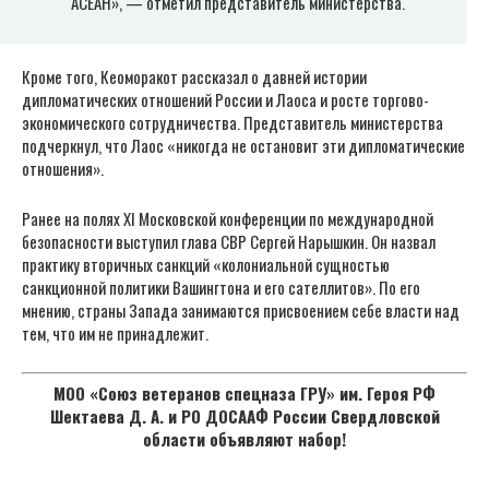
АСЕАН», — отметил представитель министерства.
Кроме того, Кеоморакот рассказал о давней истории
дипломатических отношений России и Лаоса и росте торгово-
экономического сотрудничества. Представитель министерства
подчеркнул, что Лаос «никогда не остановит эти дипломатические
отношения».
Ранее на полях ХI Московской конференции по международной
безопасности выступил глава СВР Сергей Нарышкин. Он назвал
практику вторичных санкций «колониальной сущностью
санкционной политики Вашингтона и его сателлитов». По его
мнению, страны Запада занимаются присвоением себе власти над
тем, что им не принадлежит.
МОО «Союз ветеранов спецназа ГРУ» им. Героя РФ
Шектаева Д. А. и РО ДОСААФ России Свердловской
области объявляют набор!