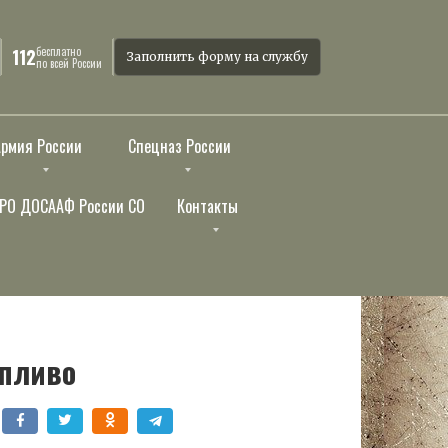
бесплатно
112
Заполнить форму на службу
по всей России
Армия России
Спецназ России
РО ДОСААФ России СО
Контакты
опливо