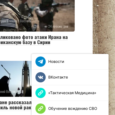
тран Ближнего Востока
0
24 просмотров
ликовано фото атаки Ирана на
иканскую базу в Сирии
Новости
ВКонтакте
ний Восток
0
17 просмотров
«Тактическая Медицина»
ане рассказали об атаке на
иль новой ракетой
Обучение вождению СВО