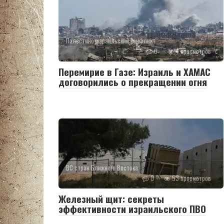
Палестино-израильский конфликт
0
4 просмотров
Перемирие в Газе: Израиль и ХАМАС
договорились о прекращении огня
ВС стран Ближнего Востока
0
53 просмотров
Железный щит: секреты
эффективности израильского ПВО