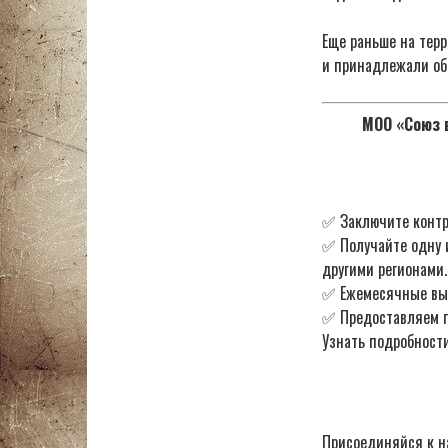
Еще раньше на тер
и принадлежали об
МОО «Союз в
✅ Заключите контр
✅ Получайте одну 
другими регионами.
✅ Ежемесячные в
✅ Предоставляем по
Узнать подробности
Присоединяйся к н