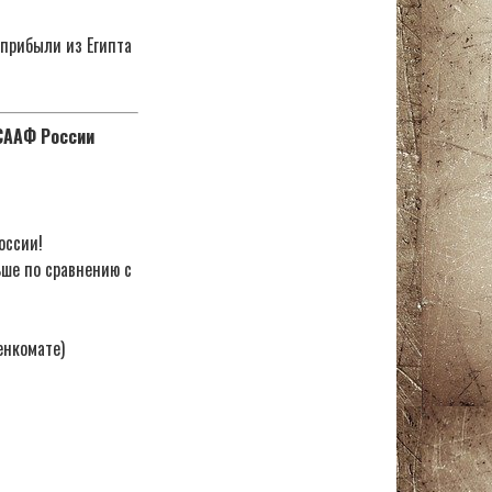
 прибыли из Египта
ОСААФ России
оссии!
ьше по сравнению с
енкомате)