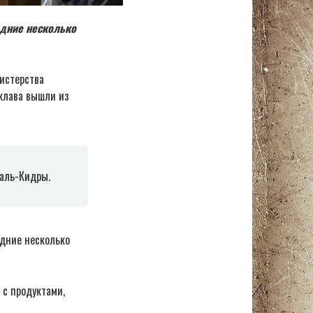
ледние несколько
нистерства
клава вышли из
 аль-Кидры.
едние несколько
 с продуктами,