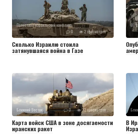
Палестино-израильский конфликт
ВС с
0
2 просмотров
Сколько Израилю стоила
Опуб
затянувшаяся война в Газе
амер
Ближний Восток
0
32 просмотров
Ближ
Карта войск США в зоне досягаемости
В Ир
иранских ракет
Изра