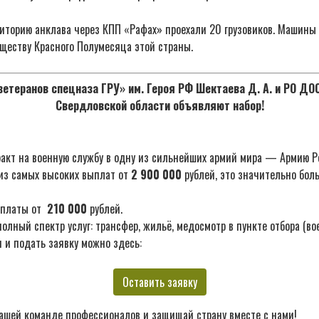
риторию анклава через КПП «Рафах» проехали 20 грузовиков. Машины
ществу Красного Полумесяца этой страны.
етеранов спецназа ГРУ» им. Героя РФ Шектаева Д. А. и РО Д
Свердловской области объявляют набор!
акт на военную службу в одну из сильнейших армий мира — Армию Р
из самых высоких выплат от
2 900 000
рублей, это значительно бол
ыплаты от
210 000
рублей.
лный спектр услуг: трансфер, жильё, медосмотр в пункте отбора (во
 и подать заявку можно здесь:
Оставить заявку
ашей команде профессионалов и защищай страну вместе с нами!