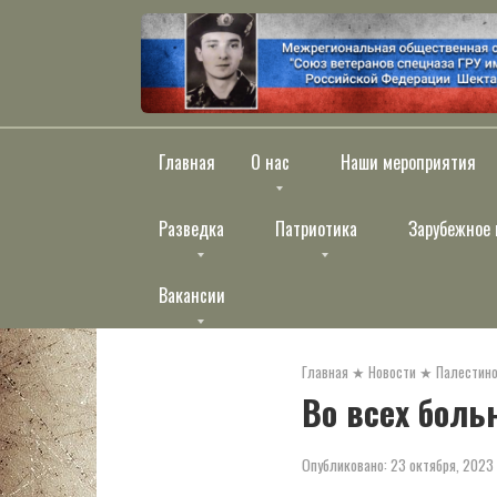
Перейти
к
контенту
Главная
О нас
Наши мероприятия
Разведка
Патриотика
Зарубежное 
Вакансии
Главная
★
Новости
★
Палестино
Во всех боль
Опубликовано:
23 октября, 2023