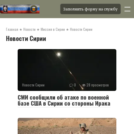
Заполнить форму на службу
Перейти
к
Главная
★
Новости
★
Миссия в Сирии
★
Новости Сирии
контенту
Новости Сирии
Новости Сирии
0
28 просмотров
СМИ сообщили об атаке по военной
базе США в Сирии со стороны Ирака