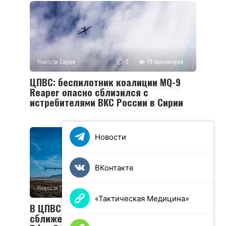
Новости Сирии
0
79 просмотров
ЦПВС: беспилотник коалиции MQ-9
Reaper опасно сблизился с
истребителями ВКС России в Сирии
Новости
ВКонтакте
Новости Сирии
0
68 просмотров
«Тактическая Медицина»
В ЦПВС зафиксировали опасное
сближение БПЛА MQ-9 с самолетами