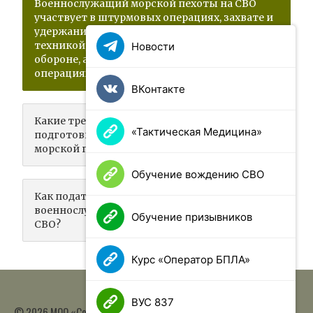
Военнослужащий морской пехоты на СВО
участвует в штурмовых операциях, захвате и
удержании объектов, работает с военной
техникой, выполняет задачи по охране и
Новости
обороне, а также участвует в спасательных
операциях и эвакуации раненых.
ВКонтакте
Какие требования к физической
«Тактическая Медицина»
подготовке для военнослужащего
морской пехоты на СВО?
Обучение вождению СВО
Как подать заявку на вакансию
военнослужащего морской пехоты на
Обучение призывников
СВО?
Курс «Оператор БПЛА»
ВУС 837
© 2026 МОО «Союз ветеранов спецназа ГРУ имени Героя РФ