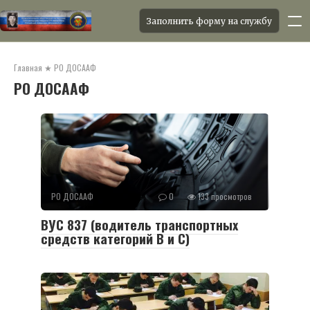
Заполнить форму на службу
Перейти
к
Главная
★
РО ДОСААФ
контенту
РО ДОСААФ
РО ДОСААФ
0
133 просмотров
ВУС 837 (водитель транспортных
средств категорий В и С)