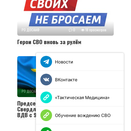
РО ДОСААФ
0
18 просмотров
Герои СВО вновь за рулём
Новости
ВКонтакте
РО ДОСААФ
0
30 просмотров
«Тактическая Медицина»
Председатель РО ДОСААФ
Свердловской области поздравляет
ВДВ с 95-летним юбилеем!
Обучение вождению СВО