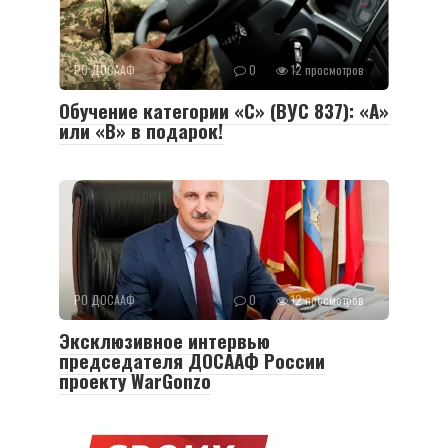
РО ДОСААФ
0
12 просмотров
Обучение категории «С» (ВУС 837): «А»
или «B» в подарок!
РО ДОСААФ
0
12 просмотров
Эксклюзивное интервью
председателя ДОСААФ России
проекту WarGonzo