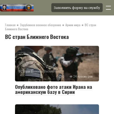
Заполнить форму на службу
Перейти
к
Главная
★
Зарубежное военное обозрение
★
Армии мира
★
ВС стран
контенту
Ближнего Востока
ВС стран Ближнего Востока
ВС стран Ближнего Востока
0
24 просмотров
Опубликовано фото атаки Ирана на
американскую базу в Сирии