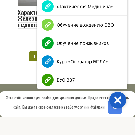
«Тактическая Медицина»
Характеристики и описание ЗРК
Железный купол, эффективность и
недостатки
Обучение вождению СВО
Обучение призывников
Пагинация
1
2
…
4
Далее
записей
Курс «Оператор БПЛА»
ВУС 837
Этот сайт использует cookie для хранения данных. Продолжая использовать
Close
© 2026 МОО «Союз ветеранов спецназа ГРУ имени Героя РФ
сайт, Вы даете свое согласие на работу с этими файлами.
OK
Шектаева Д.А.»
Сведения об образовательной организации
Работает на теме
Root