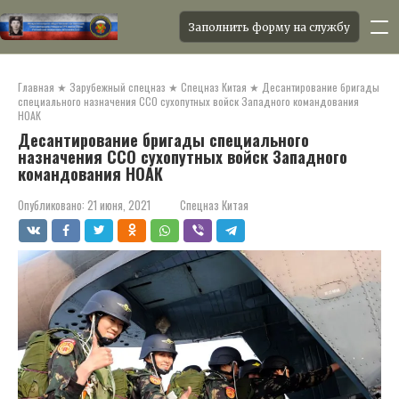
Заполнить форму на службу
Перейти
к
Главная
★
Зарубежный спецназ
★
Спецназ Китая
★
Десантирование бригады
контенту
специального назначения ССО сухопутных войск Западного командования
НОАК
Десантирование бригады специального
назначения ССО сухопутных войск Западного
командования НОАК
Опубликовано:
21 июня, 2021
Спецназ Китая