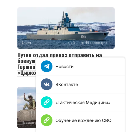
Армия
0
49 просмотров
Путин отдал приказ отправить на
боевую службу фрегат СФ «Адмирал
Горшков» с гиперзвуковыми
Новости
«Цирконами»
ВКонтакте
«Тактическая Медицина»
Обучение вождению СВО
Новости СВО
0
89 просмотров