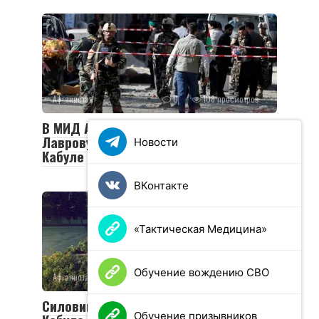
Афганистан
0
108 просмотров
В МИД Афганистана рассказали
Лаврову о расследовании теракта в
Новости
Кабуле
ВКонтакте
«Тактическая Медицина»
Обучение вождению СВО
Афганистан
0
114 просмотров
Силовики застрелили террориста в
Обучение призывников