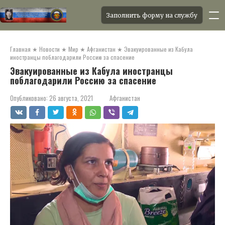
Заполнить форму на службу
Перейти
к
Главная
★
Новости
★
Мир
★
Афганистан
★
Эвакуированные из Кабула
контенту
иностранцы поблагодарили Россию за спасение
Эвакуированные из Кабула иностранцы
поблагодарили Россию за спасение
Опубликовано:
26 августа, 2021
Афганистан