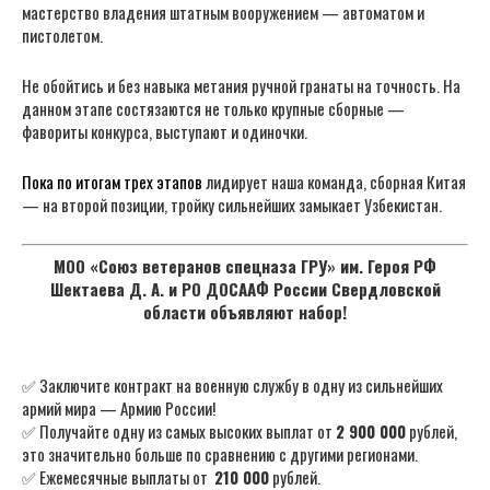
мастерство владения штатным вооружением — автоматом и
пистолетом.
Не обойтись и без навыка метания ручной гранаты на точность. На
данном этапе состязаются не только крупные сборные —
фавориты конкурса, выступают и одиночки.
Пока по итогам трех этапов
лидирует наша команда, сборная Китая
— на второй позиции, тройку сильнейших замыкает Узбекистан.
МОО «Союз ветеранов спецназа ГРУ» им. Героя РФ
Шектаева Д. А. и РО ДОСААФ России Свердловской
области объявляют набор!
✅ Заключите контракт на военную службу в одну из сильнейших
армий мира — Армию России!
✅ Получайте одну из самых высоких выплат от
2 900 000
рублей,
это значительно больше по сравнению с другими регионами.
✅ Ежемесячные выплаты от
210 000
рублей.