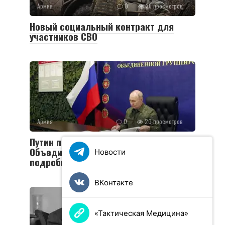
Армия
0
36 просмотров
Новый социальный контракт для
участников СВО
Армия
0
20 просмотров
Путин посетил пункт управления
Объединенной группировки войск:
Новости
подробности визита
ВКонтакте
«Тактическая Медицина»