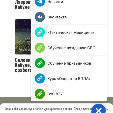
Лаврову о расследовании теракта в
Новости
Кабуле
ВКонтакте
«Тактическая Медицина»
Обучение вождению СВО
Афганистан
0
114 просмотров
Силовики застрелили террориста в
Обучение призывников
Кабуле, но взрывчатка все равно
сработала
Курс «Оператор БПЛА»
ВУС 837
Этот сайт использует cookie для хранения данных. Продолжая использовать
Close
© 2026 МОО «Союз ветеранов спецназа ГРУ имени Героя РФ