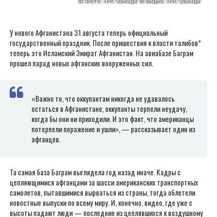
У нового Афганистана 31 августа теперь официальный
государственный праздник. После пришествия к власти талибов*
теперь это Исламский Эмират Афганистан. На авиабазе Баграм
прошел парад новых афганских вооруженных сил.
«Важно то, что оккупантам никогда не удавалось
остаться в Афганистане, оккупанты терпели неудачу,
когда бы они ни приходили. И это факт, что американцы
потерпели поражение и ушли», — рассказывает один из
афганцев.
Та самая база Баграм выглядела год назад иначе. Кадры с
цепляющимися афганцами за шасси американских транспортных
самолетов, пытавшимися вырваться из страны, тогда облетели
новостные выпуски по всему миру. И, конечно, видео, где уже с
высоты падают люди — последние из цеплявшихся к воздушному