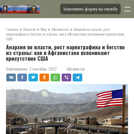
Заполнить форму на службу
Перейти
к
Главная
★
Новости
★
Мир
★
Афганистан
★
Анархия во власти, рост
контенту
наркотрафика и бегство из страны: как в Афганистане вспоминают присутствие
США
Анархия во власти, рост наркотрафика и бегство
из страны: как в Афганистане вспоминают
присутствие США
Опубликовано:
2 сентября, 2022
Афганистан