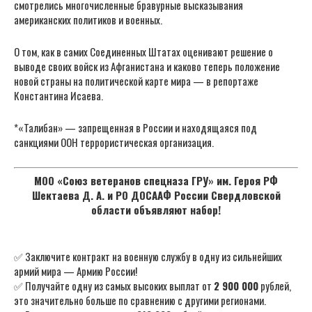
смотрелись многочисленные бравурные высказывания
американских политиков и военных.
О том, как в самих Соединенных Штатах оценивают решение о
выводе своих войск из Афганистана и каково теперь положение
новой страны на политической карте мира — в репортаже
Константина Исаева.
*«Талибан» — запрещенная в России и находящаяся под
санкциями ООН террористическая организация.
МОО «Союз ветеранов спецназа ГРУ» им. Героя РФ
Шектаева Д. А. и РО ДОСААФ России Свердловской
области объявляют набор!
✅ Заключите контракт на военную службу в одну из сильнейших
армий мира — Армию России!
✅ Получайте одну из самых высоких выплат от
2 900 000
рублей,
это значительно больше по сравнению с другими регионами.