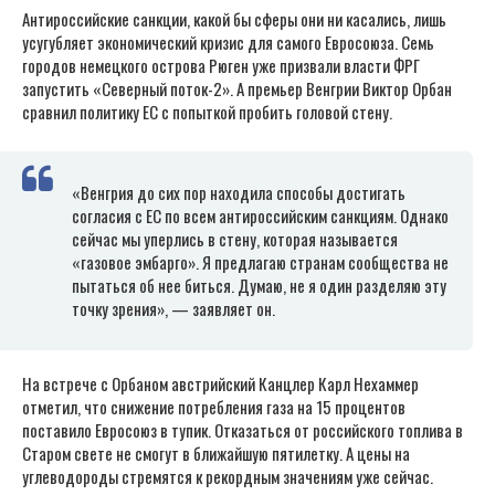
Антироссийские санкции, какой бы сферы они ни касались, лишь
усугубляет экономический кризис для самого Евросоюза. Семь
городов немецкого острова Рюген уже призвали власти ФРГ
запустить «Северный поток-2». А премьер Венгрии Виктор Орбан
сравнил политику ЕС с попыткой пробить головой стену.
«Венгрия до сих пор находила способы достигать
согласия с ЕС по всем антироссийским санкциям. Однако
сейчас мы уперлись в стену, которая называется
«газовое эмбарго». Я предлагаю странам сообщества не
пытаться об нее биться. Думаю, не я один разделяю эту
точку зрения», — заявляет он.
На встрече с Орбаном австрийский Канцлер Карл Нехаммер
отметил, что снижение потребления газа на 15 процентов
поставило Евросоюз в тупик. Отказаться от российского топлива в
Старом свете не смогут в ближайшую пятилетку. А цены на
углеводороды стремятся к рекордным значениям уже сейчас.