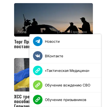
Россия
0
6 просмотров
Торг Праги: прекратит ли Чехия
Новости
поставки оружия Украине
ВКонтакте
«Тактическая Медицина»
Обучение вождению СВО
Новости СВО
0
46 просмотров
ХСС требует отменить выплаты
Обучение призывников
пособий украинским мужчинам в
Германии