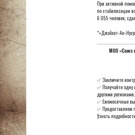
При активной помо
по стабилизации во
6 055 человек, сда
*«Джабхат-Ан-Нуср
МОО «Союз в
✅ Заключите контр
✅ Получайте одну 
другими регионами.
✅ Ежемесячные в
✅ Предоставляем по
Узнать подробности