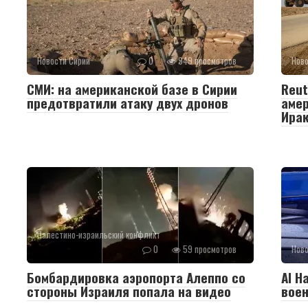
Новости Сирии
0
949 просмотров
Ново
СМИ: на американской базе в Сирии
Reut
предотвратили атаку двух дронов
амер
Ира
Палестино-израильский конфликт
0
59 просмотров
Ново
Бомбардировка аэропорта Алеппо со
Al H
стороны Израиля попала на видео
воен