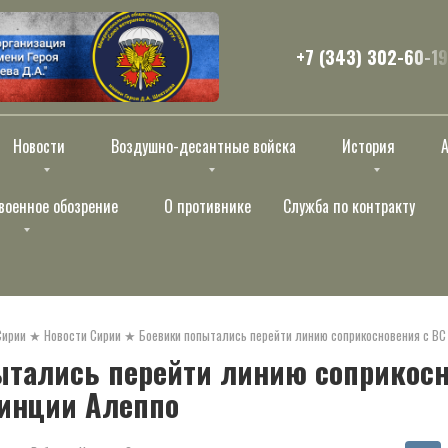
+7 (343) 302-60-19
Новости
Воздушно-десантные войска
История
военное обозрение
О противнике
Служба по контракту
Сирии
★
Новости Сирии
★
Боевики попытались перейти линию соприкосновения с ВС
ытались перейти линию соприкосн
винции Алеппо