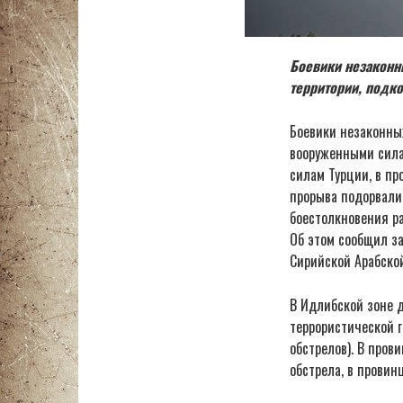
Боевики незаконн
территории, подк
Боевики незаконны
вооруженными сила
силам Турции, в пр
прорыва подорвалис
боестолкновения р
Об этом сообщил з
Сирийской Арабско
В Идлибской зоне 
террористической 
обстрелов). В пров
обстрела, в провин