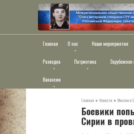
Перейти
к
контенту
Главная
О нас
Наши мероприятия
Разведка
Патриотика
Зарубежное 
Вакансии
Главная
★
Новости
★
Миссия в 
Боевики поп
Сирии в про