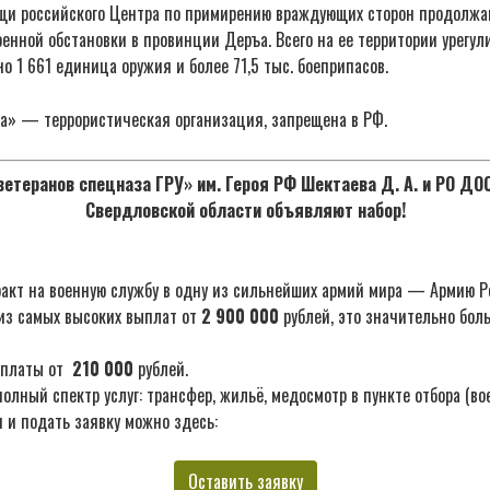
щи российского Центра по примирению враждующих сторон продолж
енной обстановки в провинции Деръа. Всего на ее территории урегул
но 1 661 единица оружия и более 71,5 тыс. боеприпасов.
а» — террористическая организация, запрещена в РФ.
етеранов спецназа ГРУ» им. Героя РФ Шектаева Д. А. и РО Д
Свердловской области объявляют набор!
акт на военную службу в одну из сильнейших армий мира — Армию Р
из самых высоких выплат от
2 900 000
рублей, это значительно бол
ыплаты от
210 000
рублей.
лный спектр услуг: трансфер, жильё, медосмотр в пункте отбора (во
 и подать заявку можно здесь:
Оставить заявку