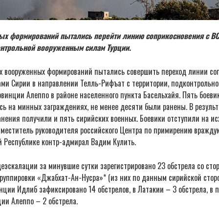
ых формирований пытались перейти линию соприкосновения с ВС
онтрольной вооруженным силам Турции.
х вооруженных формирований пытались совершить переход линии со
ми Сирии в направлении Телль-Рифъат с территории, подконтрольн
овинции Алеппо в районе населенного пункта Басельхайя. Пять боеви
ь на минных заграждениях, не менее десяти были ранены. В результ
анения получили и пять сирийских военных. Боевики отступили на и
аместитель руководителя российского Центра по примирению вражду
й Республике контр-адмирал Вадим Кулить.
деэскалации за минувшие сутки зарегистрировано 23 обстрела со ст
группировки «Джабхат-Ан-Нусра»* (из них по данным сирийской стор
инции Идлиб зафиксировано 14 обстрелов, в Латакии – 3 обстрела, в
ции Алеппо – 2 обстрела.