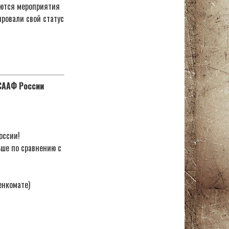
аются мероприятия
ировали свой статус
ОСААФ России
оссии!
ьше по сравнению с
енкомате)