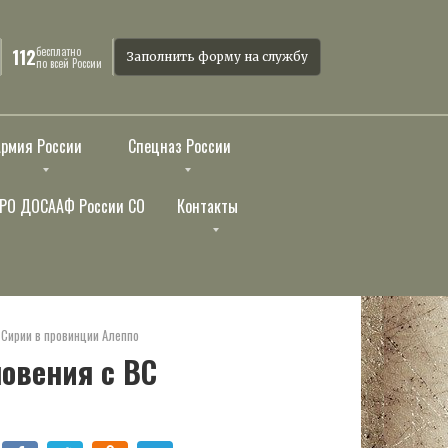
бесплатно
112
Заполнить форму на службу
по всей России
Армия России
Спецназ России
РО ДОСААФ России СО
Контакты
 Сирии в провинции Алеппо
овения с ВС