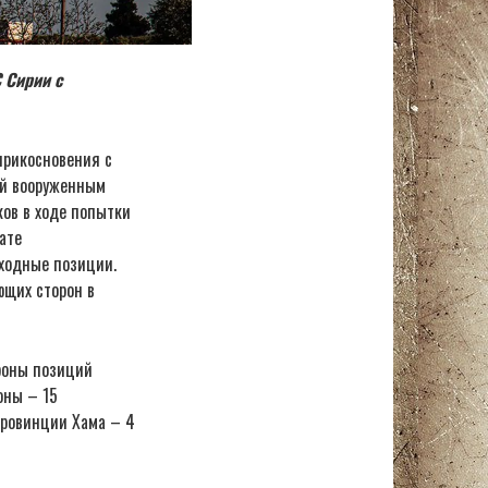
 Сирии с
прикосновения с
ой вооруженным
ков в ходе попытки
ате
сходные позиции.
ющих сторон в
ороны позиций
оны – 15
 провинции Хама – 4