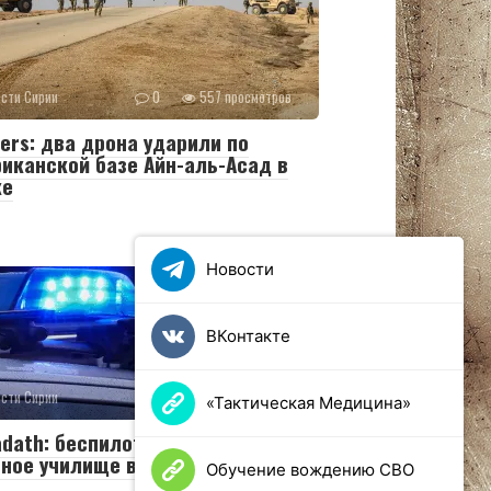
сти Сирии
0
557 просмотров
ers: два дрона ударили по
иканской базе Айн-аль-Асад в
ке
Новости
ВКонтакте
сти Сирии
0
64 просмотров
«Тактическая Медицина»
adath: беспилотник атаковал
ное училище в сирийском Хомсе
Обучение вождению СВО