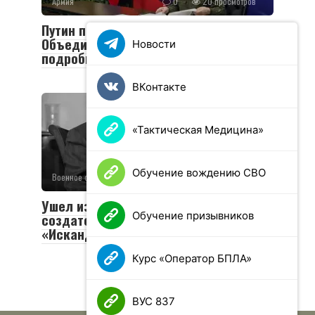
Армия
0
20 просмотров
Путин посетил пункт управления
Объединенной группировки войск:
Новости
подробности визита
ВКонтакте
«Тактическая Медицина»
Обучение вождению СВО
Военное обозрение
0
49 просмотров
Ушел из жизни Валериан Соболев —
Обучение призывников
создатель легендарных «Тополей» и
«Искандеров»
Курс «Оператор БПЛА»
ВУС 837