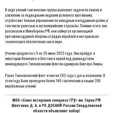
В ходе учений тактические группы выполнят задачи по поиску и
слежению за подводными лодками условного противника,
отработают боевые упражнения по наводным и воздушным целям, в
том числе ракетные и артиллерийские стрельбы. Помимо этого, как
рассказали в Минобороны РФ, они займутся организацией
противовоздушной обороны отрядов кораблей и материально-
технического обеспечения сил в море.
Учения продлятся с 5 по 20 июня 2023 года. Они пройдут в
акватории Японского и Охотского морей под руководством
командующего Тихоокеанским флотом адмирала Виктора Лиины.
Ранее Тихоокеанский флот отметил 292 года с даты основания. В
этом году было проведено более 140 тактических и свыше 200
корабельных учений.
МОО «Союз ветеранов спецназа ГРУ» им. Героя РФ
Шектаева Д. А. и РО ДОСААФ России Свердловской
области объявляют набор!