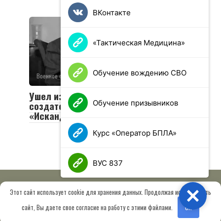
ВКонтакте
«Тактическая Медицина»
Обучение вождению СВО
Военное обозрение
0
49 просмотров
Ушел из жизни Валериан Соболев —
Обучение призывников
создатель легендарных «Тополей» и
«Искандеров»
Курс «Оператор БПЛА»
ВУС 837
Этот сайт использует cookie для хранения данных. Продолжая использовать
Close
© 2026 МОО «Союз ветеранов спецназа ГРУ имени Героя РФ
сайт, Вы даете свое согласие на работу с этими файлами.
OK
Шектаева Д.А.»
Сведения об образовательной организации