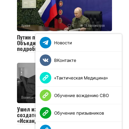
Армия
0
19 просмотров
Путин посетил пункт управления
Объединенной группировки войск:
Новости
подробности визита
ВКонтакте
«Тактическая Медицина»
Обучение вождению СВО
Военное обозрение
0
49 просмотров
Ушел из жизни Валериан Соболев —
Обучение призывников
создатель легендарных «Тополей» и
«Искандеров»