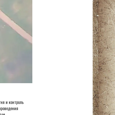
гня и контроль
проведения
тов.