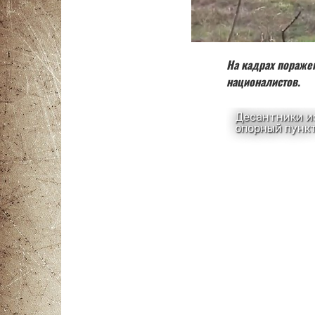
На кадрах пораже
националистов.