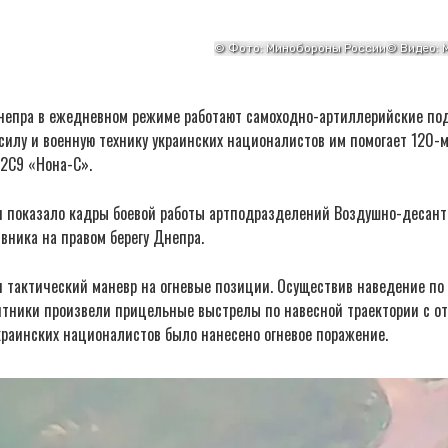
Днепра в ежедневном режиме работают самоходно-артиллерийские по
силу и военную технику украинских националистов им помогает 120-
 2С9 «Нона-С».
 показало кадры боевой работы артподразделений Воздушно-десант
вника на правом берегу Днепра.
 тактический маневр на огневые позиции. Осуществив наведение п
нтники произвели прицельные выстрелы по навесной траектории с о
раинских националистов было нанесено огневое поражение.