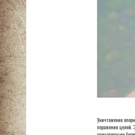
Уничтожение опорн
поражения целей. 
спецоперации борю