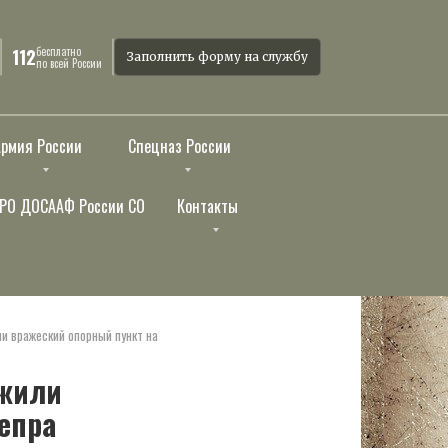
бесплатно
112
Заполнить форму на службу
по всей России
Армия России
Спецназ России
РО ДОСААФ России СО
Контакты
и вражеский опорный пункт на
ожили
епра