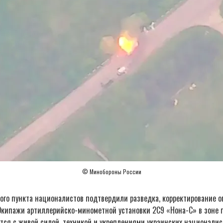
© Минобороны России
ого пункта националистов подтвердили разведка, корректирование о
Экипажи артиллерийско-минометной установки 2С9 «Нона-С» в зоне 
тся с живой силой, техникой и укреплениями украинских националис