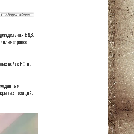
дразделения ВДВ.
миллиметровое
ных войск РФ по
о заданным
ткрытых позиций.