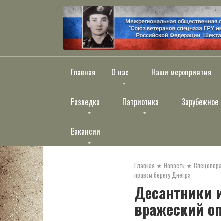
Перейти
к
контенту
Главная
О нас
Наши мероприятия
Разведка
Патриотика
Зарубежное 
Вакансии
Главная
★
Новости
★
Спецопера
правом берегу Днепра
Десантники и
вражеский оп