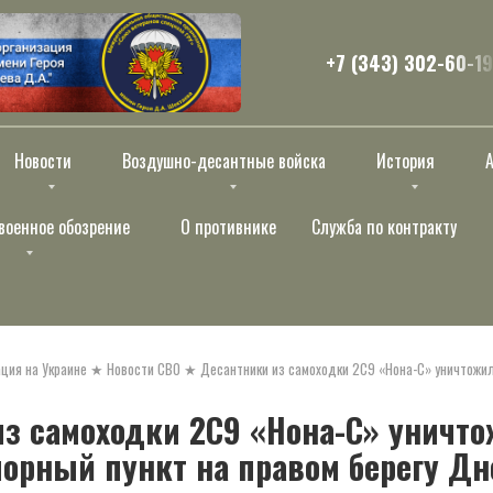
+7 (343) 302-60-19
Новости
Воздушно-десантные войска
История
военное обозрение
О противнике
Служба по контракту
ция на Украине
★
Новости СВО
★
Десантники из самоходки 2С9 «Нона-С» уничтожил
з самоходки 2С9 «Нона-С» уничт
орный пункт на правом берегу Дн