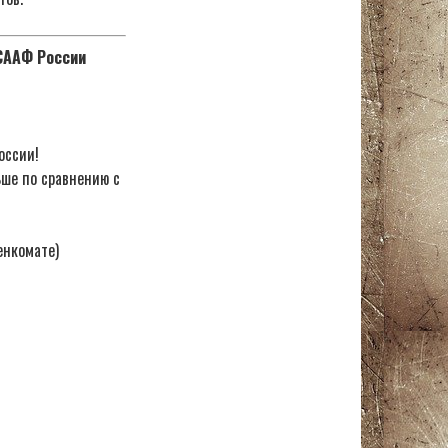
ОСААФ России
оссии!
ьше по сравнению с
енкомате)