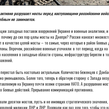
 активно разрушает мосты перед наступающими российскими войск
обным не занимается.
ации западных поставок вооружений Украине и военные аналитики, и
 почему до сих пор целы мосты на Днепре? Россия наносит множеств
т в качестве целей мосты – те самые, через которые в район боевых 
оны. Впрочем, российские военные уточняли: в тот период, когда на
 населения в западные области страны, инфраструктуру берегли в то
ражений.
 перестал быть настолько актуальным. Количество беженцев с Донба
о уменьшилось. Более того, теперь в обратную сторону: с Запада вез
ставляемую на Украину почти всеми странами НАТО. А разрушение мос
ых боевых действий. Прерывание коммуникаций противника.
вали десятки мостов, пусть и не имеющих стратегического значения,
ародной милиции ДНР и ЛНР. Взорвали как раз для того, чтобы это 