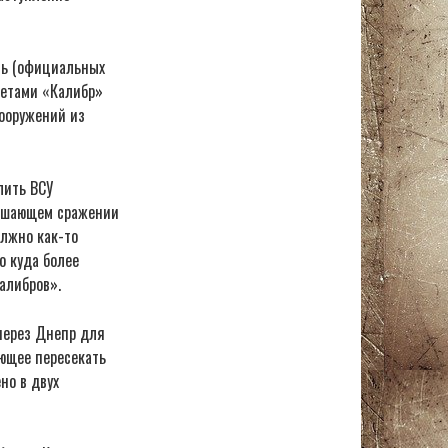
сь (официальных
кетами «Калибр»
вооружений из
лить ВСУ
 решающем сражении
олжно как-то
о куда более
алибров».
 через Днепр для
ающее пересекать
но в двух