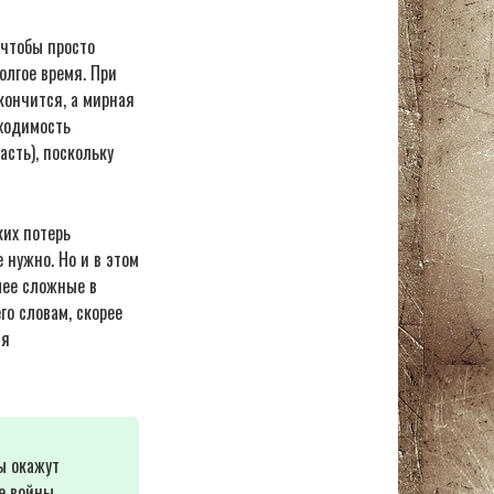
 чтобы просто
олгое время. При
кончится, а мирная
бходимость
асть), поскольку
ких потерь
 нужно. Но и в этом
лее сложные в
о словам, скорее
ия
ы окажут
е войны,