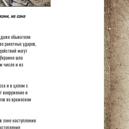
ами, но сама
 даже обыватели
о ракетных ударов,
действий могут
 Украине шла
м числе и из
сса и в целом с
ут вооружение и
тов во вражеском
 в зоне наступления
наступление