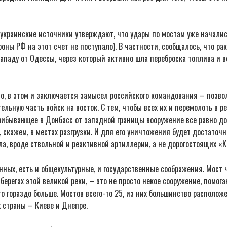
 украинские источники утверждают, что удары по мостам уже начали
ны РФ на этот счет не поступало). В частности, сообщалось, что ра
ападу от Одессы, через который активно шла переброска топлива и 
о, в этом и заключается замысел российского командования – позво
ельную часть войск на восток. С тем, чтобы всех их и перемолоть в
прибывающее в Донбасс от западной границы вооружение все равно д
 скажем, в местах разгрузки. И для его уничтожения будет достаточн
а, вроде ствольной и реактивной артиллерии, а не дорогостоящих «К
енных, есть и общекультурные, и государственные соображения. Мост
берегах этой великой реки, – это не просто некое сооружение, помог
то гораздо больше. Мостов всего-то 25, из них большинство расположе
 страны – Киеве и Днепре.