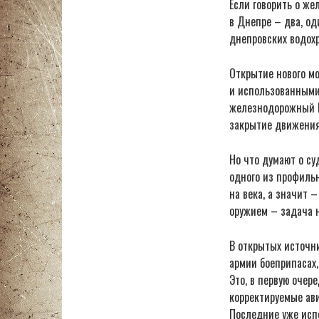
Если говорить о же
в Днепре – два, о
днепровских водох
Открытие нового м
и использованными
железнодорожный М
закрытие движения
Но что думают о с
одного из профильн
на века, а значит 
оружием – задача н
В открытых источн
армии боеприпасах,
Это, в первую очер
корректируемые ав
Последние уже испо