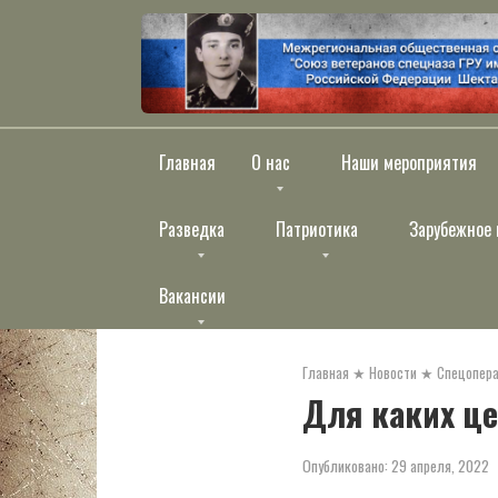
Перейти
к
контенту
Главная
О нас
Наши мероприятия
Разведка
Патриотика
Зарубежное 
Вакансии
Главная
★
Новости
★
Спецопера
Для каких це
Опубликовано:
29 апреля, 2022