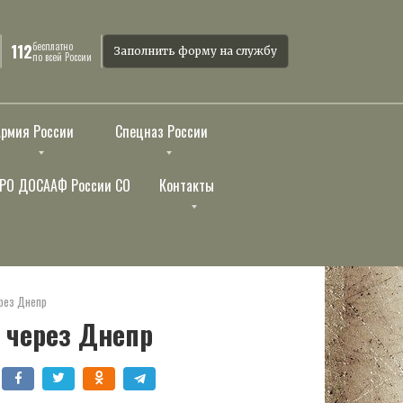
бесплатно
112
Заполнить форму на службу
по всей России
Армия России
Спецназ России
РО ДОСААФ России СО
Контакты
ерез Днепр
 через Днепр