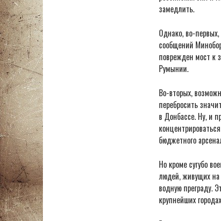
замедлить.
Однако, во-первых,
сообщений Миноборо
поврежден мост к з
Румынии.
Во-вторых, возможн
перебросить значит
в Донбассе. Ну, и 
концентрироваться,
бюджетного арсенал
Но кроме сугубо во
людей, живущих на 
водную преграду. Э
крупнейших городах