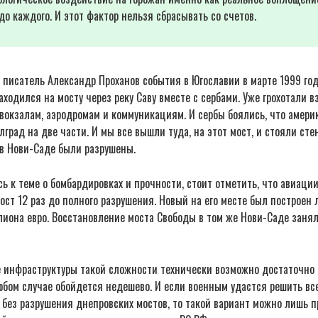
до каждого. И этот фактор нельзя сбрасывать со счетов.
 писатель Александр Проханов события в Югославии в марте 1999 год
аходился на мосту через реку Саву вместе с сербами. Уже грохотали 
окзалам, аэродромам и коммуникациям. И сербы боялись, что амери
лград на две части. И мы все вышли туда, на этот мост, и стояли стен
 в Нови-Саде были разрушены.
ь к теме о бомбардировках и прочности, стоит отметить, что авиац
ст 12 раз до полного разрушения. Новый на его месте был построен 
иона евро. Восстановление моста Свободы в том же Нови-Саде занял
е инфраструктуры такой сложности технически возможно достаточно 
юбом случае обойдется недешево. И если военным удастся решить вс
без разрушения днепровских мостов, то такой вариант можно лишь п