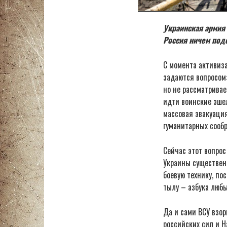
Украинская армия
Россия ничем под
С момента активиз
задаются вопросом:
но не рассматривае
идти воинские эшел
массовая эвакуация
гуманитарных сооб
Сейчас этот вопрос
Украины существенн
боевую технику, по
тылу – азбука люб
Да и сами ВСУ взор
российских сил и Н