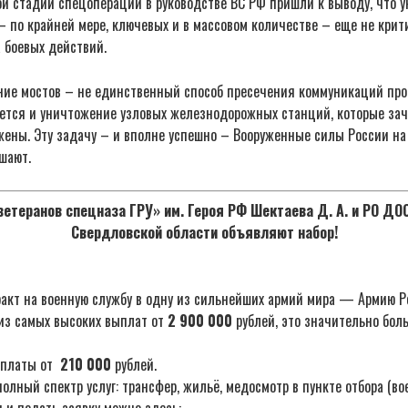
ой стадии спецоперации в руководстве ВС РФ пришли к выводу, что 
– по крайней мере, ключевых и в массовом количестве – еще не кри
 боевых действий.
ние мостов – не единственный способ пресечения коммуникаций про
тся и уничтожение узловых железнодорожных станций, которые зач
жены. Эту задачу – и вполне успешно – Вооруженные силы России на
шают.
етеранов спецназа ГРУ» им. Героя РФ Шектаева Д. А. и РО Д
Свердловской области объявляют набор!
акт на военную службу в одну из сильнейших армий мира — Армию Р
из самых высоких выплат от
2 900 000
рублей, это значительно бол
ыплаты от
210 000
рублей.
лный спектр услуг: трансфер, жильё, медосмотр в пункте отбора (во