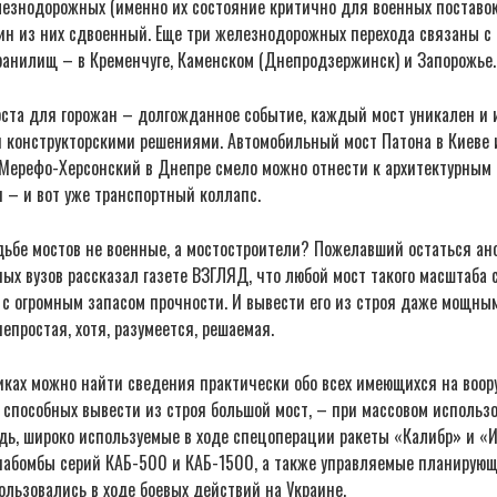
лезнодорожных (именно их состояние критично для военных поставок),
дин из них сдвоенный. Еще три железнодорожных перехода связаны с
ранилищ – в Кременчуге, Каменском (Днепродзержинск) и Запорожье.
оста для горожан – долгожданное событие, каждый мост уникален и 
 конструкторскими решениями. Автомобильный мост Патона в Киеве 
ерефо-Херсонский в Днепре смело можно отнести к архитектурным 
 – и вот уже транспортный коллапс.
удьбе мостов не военные, а мостостроители? Пожелавший остаться а
ых вузов рассказал газете ВЗГЛЯД, что любой мост такого масштаба 
– с огромным запасом прочности. И вывести его из строя даже мощн
епростая, хотя, разумеется, решаемая.
иках можно найти сведения практически обо всех имеющихся на воо
 способных вывести из строя большой мост, – при массовом использо
едь, широко используемые в ходе спецоперации ракеты «Калибр» и «
иабомбы серий КАБ-500 и КАБ-1500, а также управляемые планирующ
льзовались в ходе боевых действий на Украине.