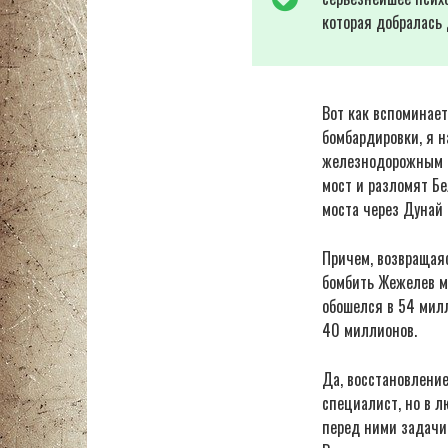
которая добралась 
Вот как вспоминает
бомбардировки, я н
железнодорожным в
мост и разломят Бе
моста через Дунай
Причем, возвращаяс
бомбить Жежелев мо
обошелся в 54 милл
40 миллионов.
Да, восстановлени
специалист, но в л
перед ними задачи 