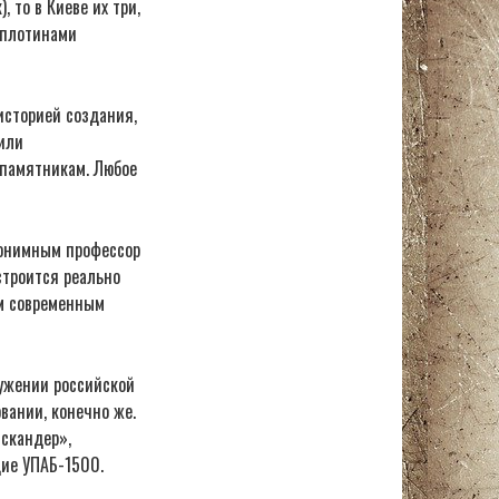
 то в Киеве их три,
 плотинами
историей создания,
или
памятникам. Любое
нонимным профессор
строится реально
ым современным
ружении российской
вании, конечно же.
Искандер»,
ие УПАБ-1500.