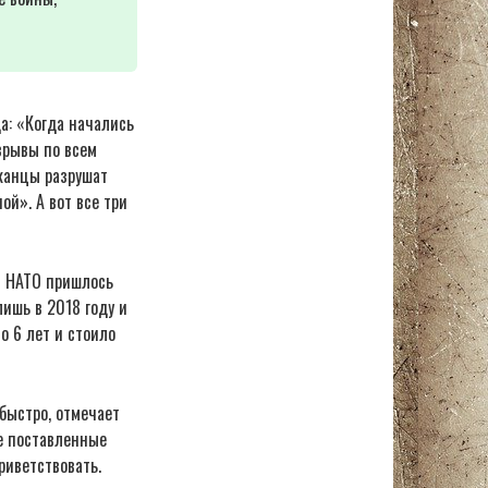
а: «Когда начались
взрывы по всем
канцы разрушат
ой». А вот все три
ии НАТО пришлось
лишь в 2018 году и
о 6 лет и стоило
быстро, отмечает
е поставленные
риветствовать.