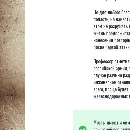
Но для любого боеп
попасть, но нанест
этом не разрушать 
жизнь продолжится
нанесения повторно
после первой атаки
Профессор отметил,
российской армии, 
случае разумно ра
инженерном отноше
всего, проще будет
железнодорожных пу
Мосты имеют и сим
серьезнейшее псих