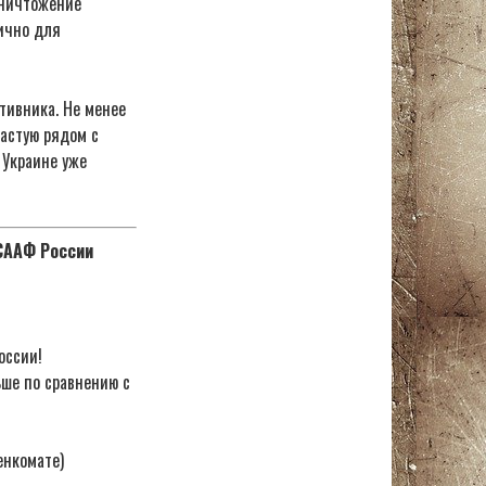
уничтожение
тично для
тивника. Не менее
астую рядом с
 Украине уже
ОСААФ России
оссии!
ьше по сравнению с
енкомате)