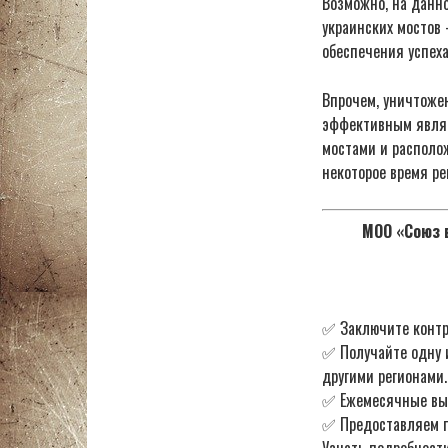
Возможно, на данн
украинских мостов 
обеспечения успеха
Впрочем, уничтоже
эффективным являе
мостами и располо
некоторое время ре
МОО «Союз в
✅ Заключите контр
✅ Получайте одну 
другими регионами.
✅ Ежемесячные в
✅ Предоставляем по