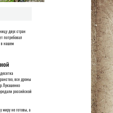
ницу двух стран
ет потребовал
 в нашем
иной
 десятка
ранство, все дроны
др Лукашенко
ередали российской
 миру не готовы, а