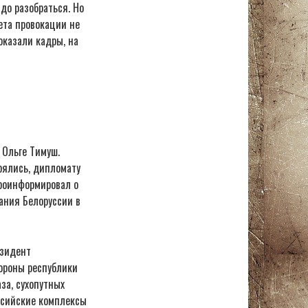
до разобраться. Но
ета провокации не
оказали кадры, на
 Ольге Тимуш.
рялись, дипломату
проинформировал о
ания Белоруссии в
езидент
бороны республики
за, сухопутных
оссийские комплексы