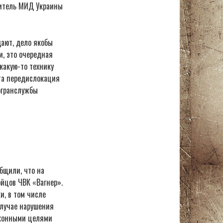
витель МИД Украины
дают, дело якобы
, это очередная
какую-то технику
эта передислокация
огранслужбы
бщили, что на
йцов ЧВК «Вагнер».
и, в том числе
случае нарушения
аконными целями