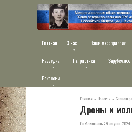
Перейти
к
контенту
Главная
О нас
Наши мероприятия
Разведка
Патриотика
Зарубежное 
Вакансии
Главная
★
Новости
★
Спецопера
Дроны и мол
Опубликовано:
29 августа, 2024