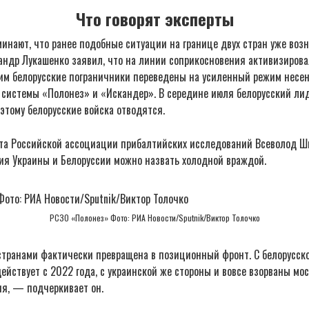
Что говорят эксперты
нают, что ранее подобные ситуации на границе двух стран уже возни
андр Лукашенко заявил, что на линии соприкосновения активизирова
тим белорусские пограничники переведены на усиленный режим несен
системы «Полонез» и «Искандер». В середине июля белорусский лид
оэтому белорусские войска отводятся.
та Российской ассоциации прибалтийских исследований Всеволод Ши
я Украины и Белоруссии можно назвать холодной враждой.
РСЗО «Полонез» Фото: РИА Новости/Sputnik/Виктор Толочко
транами фактически превращена в позиционный фронт. С белорусск
йствует с 2022 года, с украинской же стороны и вовсе взорваны мо
я, — подчеркивает он.