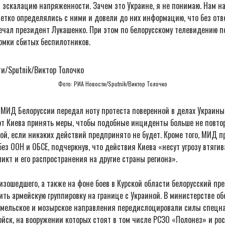
эскалацию напряженности. Зачем это Украине, я не понимаю. Нам на
 четко определялись с ними и довели до них информацию, что без отв
ечал президент Лукашенко. При этом по белорусскому телевидению п
омки сбитых беспилотников.
Фото: РИА Новости/Sputnik/Виктор Толочко
 МИД Белоруссии передал ноту протеста поверенной в делах Украины
от Киева принять меры, чтобы подобные инциденты больше не повто
ой, если никаких действий предпринято не будет. Кроме того, МИД 
з ООН и ОБСЕ, подчеркнув, что действия Киева «несут угрозу втягив
кт и его распространения на другие страны региона».
изошедшего, а также на фоне боев в Курской области белорусский пр
ть армейскую группировку на границе с Украиной. В министерстве о
гомельское и мозырское направления передислоцировали силы спецна
ойск, на вооружении которых стоят в том числе РСЗО «Полонез» и р