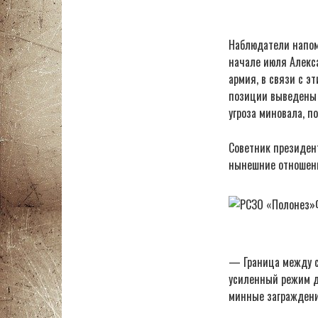
Наблюдатели напоми
начале июля Алекс
армия, в связи с э
позиции выведены 
угроза миновала, п
Советник президен
нынешние отношени
— Граница между с
усиленный режим де
минные заграждени