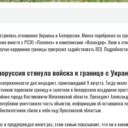
острились отношения Украины и Белоруссии. Минск перебросил на гра
ния вместе с РСЗО «Полонез» и комплексами «Искандер». Киев в отв
случае нарушения границы пригрозил задействовать ВСУ. Подробности
оруссия стянула войска к границе с Укра
 напряженности дал инцидент, произошедший 9 августа. Тогда около
тников пересекли границу и залетели в белорусское воздушное прост
айоне города Костюковичи Могилевской области. Президент Алексан
республики уничтожило часть объектов, информацию об оставшихся п
 беспилотники сбили в небе над Ярославской областью.
ас и предупреждал много раз, этим самым показывают, что ни к какому