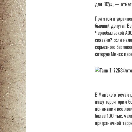
для ВСУ», — отмет
При этом в украин
бывший депутат Ве
Чернобыльской АЭС.
связано? Если нал
серьезного беспоко
которую Минск пере
В Минске отвечают,
нашу территорию б
понимании всё логи
более 100 тыс. чел
приграничной терр