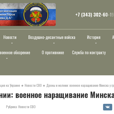
+7 (343) 302-60-19
Новости
Воздушно-десантные войска
История
военное обозрение
О противнике
Служба по контракту
ция на Украине
★
Новости СВО
★
Дроны и молнии: военное наращивание Минска у г
нии: военное наращивание Минска
Рубрика:
Новости СВО