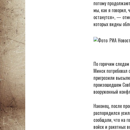
потому продолжают 
мы, как я говорил,
останутся», — отм
которых видны обл
По горячим следам
Минск потребовал 
пригрозили высылк
произошедшем Совбе
вооруженный конфли
Наконец, после про
распорядился усили
сообщали, что на 
войск и ракетных в