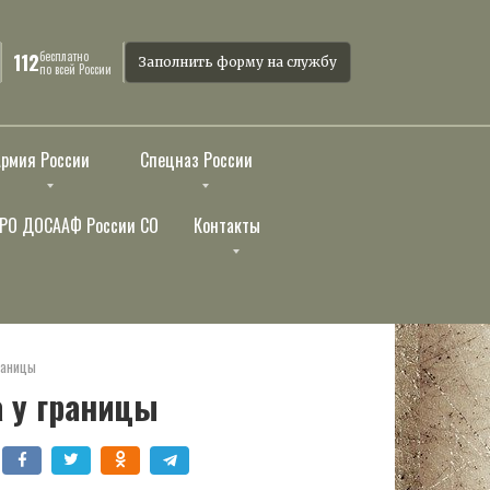
бесплатно
112
Заполнить форму на службу
по всей России
Армия России
Спецназ России
РО ДОСААФ России СО
Контакты
раницы
 у границы