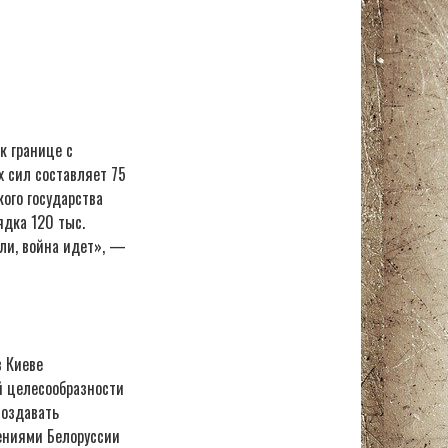
к границе с
 сил составляет 75
кого государства
ядка 120 тыс.
али, война идет», —
в Киеве
й целесообразности
создавать
лениями Белоруссии