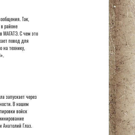
ообщения. Так,
 в районе
в МАГАТЭ. С чем это
кает повод для
о на технику,
».
ла запускает через
ности. В нашем
пировки войск
 минирование
и Анатолий Глаз.