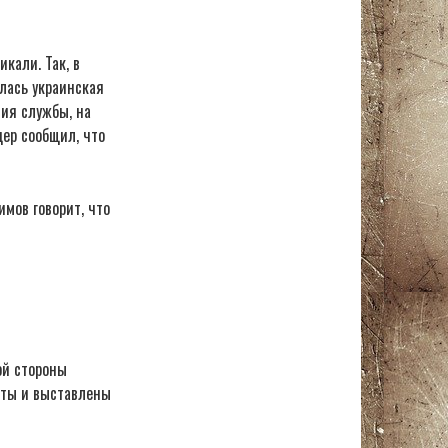
кали. Так, в
лась украинская
ия службы, на
ер сообщил, что
мов говорит, что
ой стороны
сты и выставлены