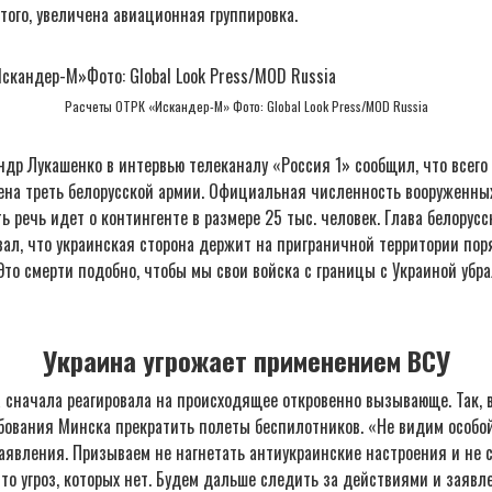
того, увеличена авиационная группировка.
Расчеты ОТРК «Искандер-М» Фото: Global Look Press/MOD Russia
ндр Лукашенко в интервью телеканалу «Россия 1» сообщил, что всего 
ена треть белорусской армии. Официальная численность вооруженных
ть речь идет о контингенте в размере 25 тыс. человек. Глава белорусс
ал, что украинская сторона держит на приграничной территории пор
то смерти подобно, чтобы мы свои войска с границы с Украиной убр
Украина угрожает применением ВСУ
 сначала реагировала на происходящее откровенно вызывающе. Так, 
ебования Минска прекратить полеты беспилотников. «Не видим особо
заявления. Призываем не нагнетать антиукраинские настроения и не 
то угроз, которых нет. Будем дальше следить за действиями и заяв