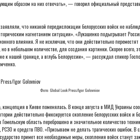
вующим образом на них отвечать», — говорил официальный предста
е заявляли, что никакой передислокации белорусских войск не наблю
иторическим нагнетанием ситуации». «Лукашенко подыгрывает России
онного влияния. Я не исключаю, что они действительно переместят 
 но в небольшом количестве, для создания картинки. Скорее всего, 
не к нашей границе, а вглубь Белоруссии», — рассуждал спикер Госп
мченко.
Фото: Global Look Press/Igor Golovniov
, концепция в Киеве поменялась. В конце августа в МИД Украины соо
тории действительно фиксируется скопление белорусских войск и бо
в Гомельскую область переброшено и значительное количество техник
, РСЗО и средств ПВО. «Призываем не делать трагических ошибок. В 
осударство примет все необходимые меры, скопления войск станут з