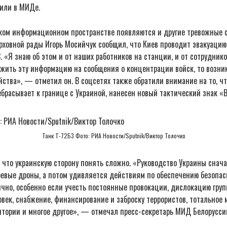
или в МИДе.
ском информационном пространстве появляются и другие тревожные с
рховной рады Игорь Мосийчук сообщил, что Киев проводит эвакуацию
 «Я знаю об этом и от наших работников на станции, и от сотруднико
ожить эту информацию на сообщения о концентрации войск, то возни
йства», — отметил он. В соцсетях также обратили внимание на то, чт
брасывает к границе с Украиной, нанесен новый тактический знак «B
Танк Т-72Б3 Фото: РИА Новости/Sputnik/Виктор Толочко
 что украинскую сторону понять сложно. «Руководство Украины снача
оевые дроны, а потом удивляется действиям по обеспечению безопас
чно, особенно если учесть постоянные провокации, дислокацию груп
овек, снабжение, финансирование и заброску террористов, тотальное
итории и многое другое», — отмечал пресс-секретарь МИД Белорусси