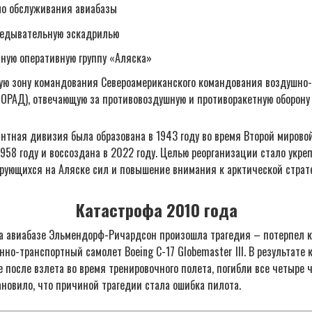
ло обслуживания авиабазы
ведывательную эскадрилью
ную оперативную группу «Аляска»
ую зону командования Североамериканского командования воздушно
ОРАД), отвечающую за противовоздушную и противоракетную оборону 
нтная дивизия была образована в 1943 году во время Второй мирово
958 году и воссоздана в 2022 году. Целью реорганизации стало укре
рующихся на Аляске сил и повышение внимания к арктической страт
Катастрофа 2010 года
на авиабазе Эльмендорф-Ричардсон произошла трагедия – потерпел 
нно-транспортный самолет Boeing C-17 Globemaster III. В результате 
 после взлета во время тренировочного полета, погибли все четыре 
новило, что причиной трагедии стала ошибка пилота.