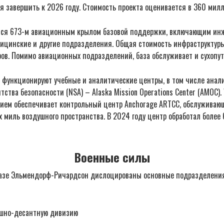
я завершить к 2026 году. Стоимость проекта оценивается в 360 мил
тся 673-м авиационным крылом базовой поддержки, включающим ин
дицинские и другие подразделения. Общая стоимость инфраструктур
ов. Помимо авиационных подразделений, база обслуживает и сухопут
R функционируют учебные и аналитические центры, в том числе анал
тства безопасности (NSA) – Alaska Mission Operations Center (AMOC).
ем обеспечивает контрольный центр Anchorage ARTCC, обслуживающ
 миль воздушного пространства. В 2024 году центр обработал более
Военные силы
азе Эльмендорф-Ричардсон дислоцированы основные подразделени
ушно-десантную дивизию