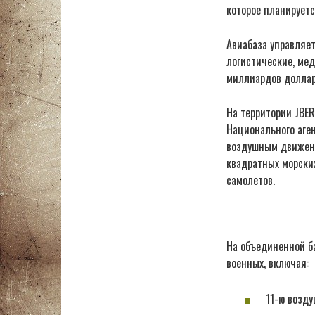
которое планируетс
Авиабаза управляе
логистические, ме
миллиардов доллар
На территории JBE
Национального аген
воздушным движени
квадратных морских
самолетов.
На объединенной б
военных, включая:
11-ю возд