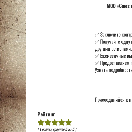
МОО «Союз в
✅ Заключите контр
✅ Получайте одну 
другими регионами.
✅ Ежемесячные в
✅ Предоставляем по
Узнать подробности
Присоединяйся к н
Рейтинг
(
1
оценка, среднее
5
из
5
)