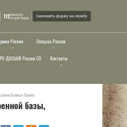
бесплатно
112
Заполнить форму на службу
по всей России
Армия России
Спецназ России
РО ДОСААФ России СО
Контакты
тречи Путина и Трампа
оенной базы,