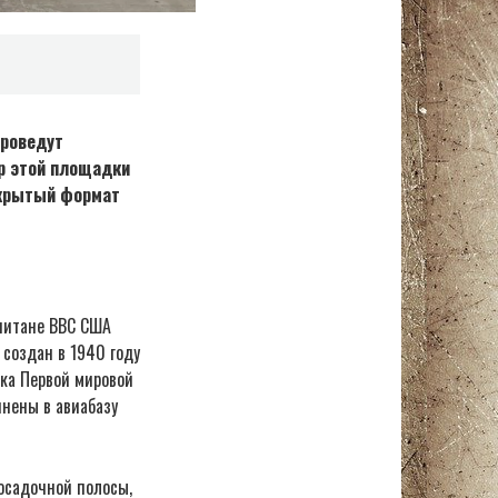
проведут
р этой площадки
акрытый формат
апитане ВВС США
создан в 1940 году
ика Первой мировой
нены в авиабазу
осадочной полосы,