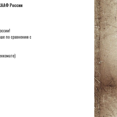
ОСААФ России
оссии!
ьше по сравнению с
енкомате)