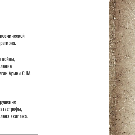
-космической
региона.
й войны,
пление
егии Армии США.
крушение
катастрофы,
члена экипажа.