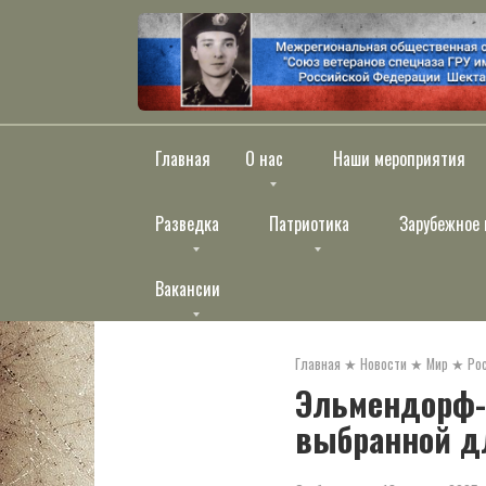
Перейти
к
контенту
Главная
О нас
Наши мероприятия
Разведка
Патриотика
Зарубежное 
Вакансии
Главная
★
Новости
★
Мир
★
Ро
Эльмендорф-Р
выбранной дл