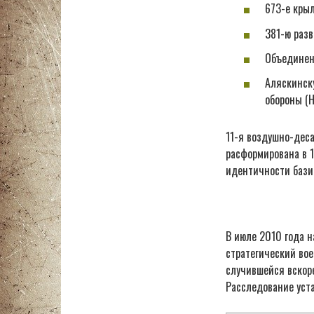
673-е кры
381-ю раз
Объединен
Аляскинск
обороны (Н
11-я воздушно-деса
расформирована в 1
идентичности бази
В июле 2010 года 
стратегический вое
случившейся вскоре
Расследование уста