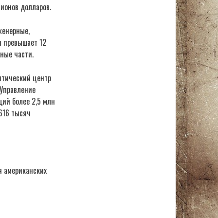
лионов долларов.
женерные,
ы превышает 12
ные части.
итический центр
 Управление
ий более 2,5 млн
 616 тысяч
я американских