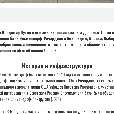
 Владимир Путин и его американский коллега Дональд Трамп 
енной базе Эльмендорф-Ричардсон в Анкоридже, Аляска. Выбо
оображениями безопасности, так и стремлением обеспечить з
известно об этой военной базе?
История и инфраструктура
база Эльмендорф была основана в 1940 году и названа в память о к
орфе, погибшем в испытательном полете. Форт Ричардсон также был 
ригадного генерала армии США Уайлдса Престона Ричардсона, участн
ой интервенции в Советскую Россию. Впоследствии базы были объеди
ования Эльмендорф-Ричардсон (JBER).
 на JBER ведется масштабное строительство по удлинению взлетно-п