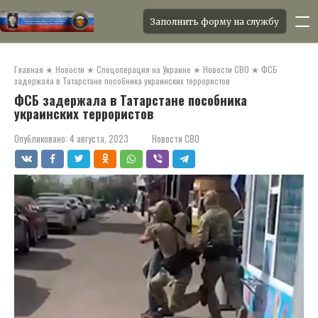
Заполнить форму на службу
Перейти
к
Главная
★
Новости
★
Спецоперация на Украине
★
Новости СВО
★
ФСБ
контенту
задержала в Татарстане пособника украинских террористов
ФСБ задержала в Татарстане пособника
украинских террористов
Опубликовано:
4 августа, 2023
Новости СВО