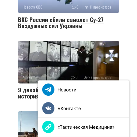
Новости СВО
0
31 просмотров
ВКС России сбили самолет Су-27
Воздушных сил Украины
Армия
0
29 просмотров
9 декабря — День Героев Отечества:
Новости
история и традиции праздника
ВКонтакте
«Тактическая Медицина»