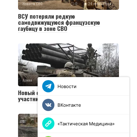
Новости СВО
0
24 просмотров
ВСУ потеряли редкую
самодвижущуюся французскую
гаубицу в зоне СВО
Армия
0
36 просмотров
Новости
Новый социальный контракт для
участников СВО
ВКонтакте
«Тактическая Медицина»