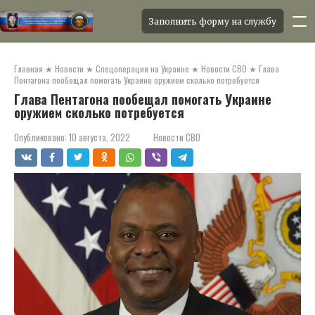
Заполнить форму на службу
Перейти
к
Главная
★
Новости
★
Спецоперация на Украине
★
Новости СВО
★
Глава
контенту
Пентагона пообещал помогать Украине оружием сколько потребуется
Глава Пентагона пообещал помогать Украине
оружием сколько потребуется
Опубликовано:
10 августа, 2022
Новости СВО