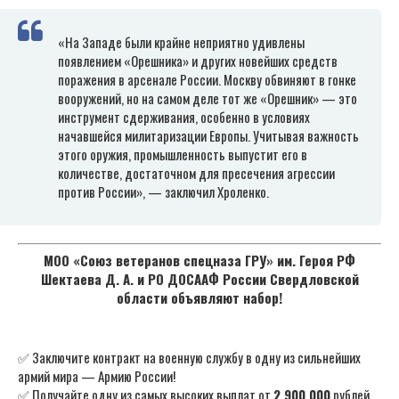
«На Западе были крайне неприятно удивлены
появлением «Орешника» и других новейших средств
поражения в арсенале России. Москву обвиняют в гонке
вооружений, но на самом деле тот же «Орешник» — это
инструмент сдерживания, особенно в условиях
начавшейся милитаризации Европы. Учитывая важность
этого оружия, промышленность выпустит его в
количестве, достаточном для пресечения агрессии
против России», — заключил Хроленко.
МОО «Союз ветеранов спецназа ГРУ» им. Героя РФ
Шектаева Д. А. и РО ДОСААФ России Свердловской
области объявляют набор!
✅ Заключите контракт на военную службу в одну из сильнейших
армий мира — Армию России!
✅ Получайте одну из самых высоких выплат от
2 900 000
рублей,