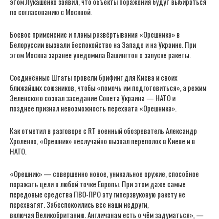
этом Лукашенко заявил, что объекты поражения будут выбираться
по согласованию с Москвой.
Боевое применение и планы развёртывания «Орешника» в
Белоруссии вызвали беспокойство на Западе и на Украине. При
этом Москва заранее уведомила Вашингтон о запуске ракеты.
Соединённые Штаты провели брифинг для Киева и своих
ближайших союзников, чтобы «помочь им подготовиться», а режим
Зеленского созвал заседание Совета Украина — НАТО и
позднее признал невозможность перехвата «Орешника».
Как отметил в разговоре с RT военный обозреватель Александр
Хроленко, «Орешник» неслучайно вызвал переполох в Киеве и в
НАТО.
«Орешник» — совершенно новое, уникальное оружие, способное
поражать цели в любой точке Европы. При этом даже самые
передовые средства ПВО-ПРО эту гиперзвуковую ракету не
перехватят. Забеспокоились все наши недруги,
включая Великобританию. Англичанам есть о чём задуматься», —