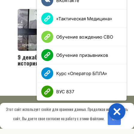
ВКонтакте
«Тактическая Медицина»
Обучение вождению СВО
Армия
0
29 просмотров
Обучение призывников
9 декабря — День Героев Отечества:
история и традиции праздника
Курс «Оператор БПЛА»
ВУС 837
Этот сайт использует cookie для хранения данных. Продолжая использовать
Close
© 2026 МОО «Союз ветеранов спецназа ГРУ имени Героя РФ
сайт, Вы даете свое согласие на работу с этими файлами.
OK
Шектаева Д.А.»
Сведения об образовательной организации
Работает на теме
Root