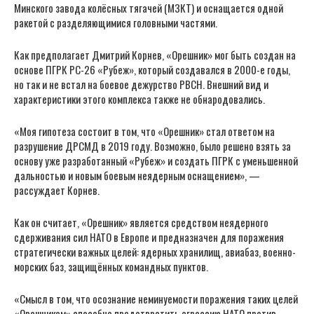
Минского завода колёсных тягачей (МЗКТ) и оснащается одной
ракетой с разделяющимися головными частями.
Как предполагает Дмитрий Корнев, «Орешник» мог быть создан на
основе ПГРК РС-26 «Рубеж», который создавался в 2000-е годы,
но так и не встал на боевое дежурство РВСН. Внешний вид и
характеристики этого комплекса также не обнародовались.
«Моя гипотеза состоит в том, что «Орешник» стал ответом на
разрушение ДРСМД в 2019 году. Возможно, было решено взять за
основу уже разработанный «Рубеж» и создать ПГРК с уменьшенной
дальностью и новым боевым неядерным оснащением», —
рассуждает Корнев.
Как он считает, «Орешник» является средством неядерного
сдерживания сил НАТО в Европе и предназначен для поражения
стратегически важных целей: ядерных хранилищ, авиабаз, военно-
морских баз, защищённых командных пунктов.
«Смысл в том, что осознание неминуемости поражения таких целей
«Орешником» способно предотвратить агрессию НАТО против