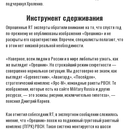
подчеркнул Хроленко.
Инструмент сдерживания
Опрошенные RT эксперты обратили внимание на то, что спустя год
по-прежнему не опубликованы изображения «Орешника» и не
раскрыты его характеристики. Впрочем, специалисты полагают, что
в этом нет никакой реальной необходимости.
«Наверное, всем людям в России и в мире любопытно узнать, как
же выглядит «Орешник». Но строжайший режим секретности —
совершенно нормальная ситуация. Мы достоверно не знаем, как
выглядят «Буревестник», «Авангард», «Посейдон»,
стратегический комплекс «Ярс-М», командные ракеты РВСН. Те
изображения, которые есть на сайте Military Russia и других
ресурсах, — это эскизы, рисунки, исключительно гипотеза», —
пояснил Дмитрий Корнев.
Как отметил собеседник RT, в экспертном сообщении сложилось
мнение, что «Орешник» похож на подвижный грунтовый ракетный
комплекс (ПГРК) РВСН. Такая система монтируется на шасси