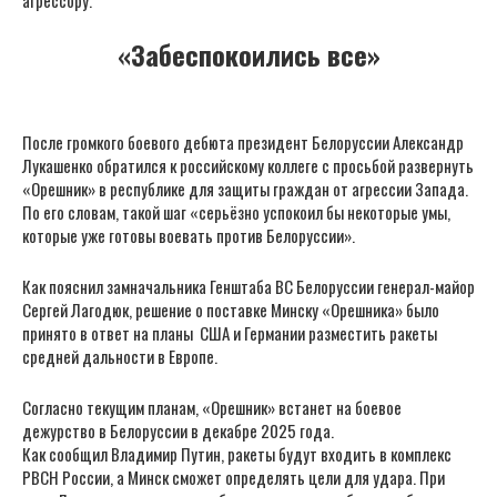
агрессору.
«Забеспокоились все»
После громкого боевого дебюта президент Белоруссии Александр
Лукашенко обратился к российскому коллеге с просьбой развернуть
«Орешник» в республике для защиты граждан от агрессии Запада.
По его словам, такой шаг «серьёзно успокоил бы некоторые умы,
которые уже готовы воевать против Белоруссии».
Как пояснил замначальника Генштаба ВС Белоруссии генерал-майор
Сергей Лагодюк, решение о поставке Минску «Орешника» было
принято в ответ на планы США и Германии разместить ракеты
средней дальности в Европе.
Согласно текущим планам, «Орешник» встанет на боевое
дежурство в Белоруссии в декабре 2025 года.
Как сообщил Владимир Путин, ракеты будут входить в комплекс
РВСН России, а Минск сможет определять цели для удара. При