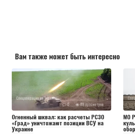
Вам также может быть интересно
Спецоперация на Украине
Спец
0
88 просмотров
Огненный шквал: как расчеты РСЗО
МО Р
«Град» уничтожают позиции ВСУ на
куль
Украине
обор