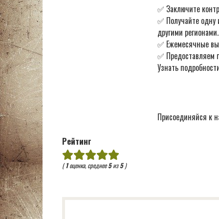
✅ Заключите контр
✅ Получайте одну 
другими регионами.
✅ Ежемесячные в
✅ Предоставляем по
Узнать подробности
Присоединяйся к н
Рейтинг
(
1
оценка, среднее
5
из
5
)