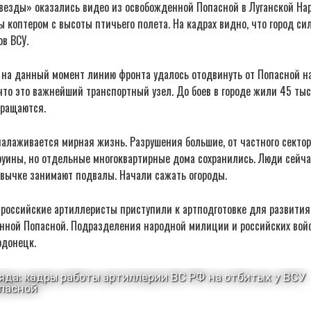
везды» оказались видео из освобожденной Попасной в Луганской На
 коптером с высоты птичьего полета. На кадрах видно, что город си
ов ВСУ.
 на данный момент линию фронта удалось отодвинуть от Попасной на
что это важнейший транспортный узел. До боев в городе жили 45 тыс
вращаются.
алаживается мирная жизнь. Разрушения большие, от частного сектор
руины, но отдельные многоквартирные дома сохранились. Люди сейч
ивычке занимают подвалы. Начали сажать огороды.
 российские артиллеристы приступили к артподготовке для развития
нной Попасной. Подразделения народной милиции и российских войс
одонецк.