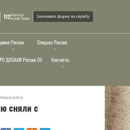
бесплатно
112
Заполнить форму на службу
по всей России
Армия России
Спецназ России
РО ДОСААФ России СО
Контакты
тичьего полета
ую сняли с