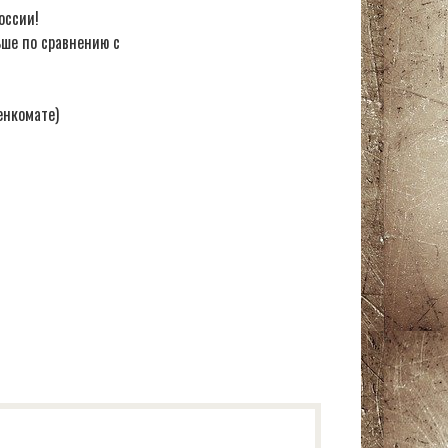
оссии!
ьше по сравнению с
енкомате)