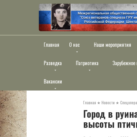
Перейти
к
контенту
Главная
О нас
Наши мероприятия
Разведка
Патриотика
Зарубежное 
Вакансии
Главная
★
Новости
★
Спецопера
Город в руин
высоты птичь