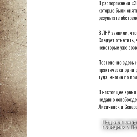
В распоряжении «З
которые были сняты
результате обстрел
В ЛНР заявили, что
Следует отметить, 
некоторые уже воз
Постепенно здесь н
практически одни 
туда, многие по пр
В настоящее время
недавно освобожде
Лисичанск и Север