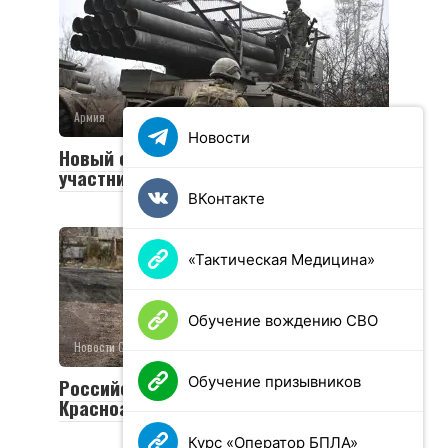
Армия
0
36 просмотров
Новости
Новый социальный контракт для
участников СВО
ВКонтакте
«Тактическая Медицина»
Обучение вождению СВО
Новости СВО
0
25 просмотров
Обучение призывников
Российская армия освободила
Красноармейск и Волчанск
Курс «Оператор БПЛА»