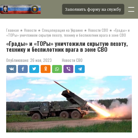
Заполнить форму на службу
Перейти
к
Главная
★
Новости
★
Спецоперация на Украине
★
Новости СВО
★
«Грады» и
контенту
«ТОРы» уничтожили скрытую пехоту, технику и беспилотник врага в зоне СВО
«Грады» и «ТОРы» уничтожили скрытую пехоту,
технику и беспилотник врага в зоне СВО
Опубликовано:
26 мая, 2023
Новости СВО