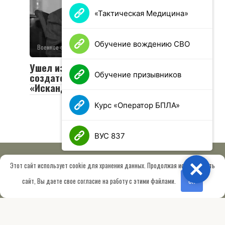
«Тактическая Медицина»
Обучение вождению СВО
Военное обозрение
0
49 просмотров
Ушел из жизни Валериан Соболев —
Обучение призывников
создатель легендарных «Тополей» и
«Искандеров»
Курс «Оператор БПЛА»
ВУС 837
Этот сайт использует cookie для хранения данных. Продолжая использовать
Close
© 2026 МОО «Союз ветеранов спецназа ГРУ имени Героя РФ
сайт, Вы даете свое согласие на работу с этими файлами.
OK
Шектаева Д.А.»
Сведения об образовательной организации
Работает на теме
Root