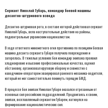
Сержант Николай Губарь, командир боевой машины
десантно-штурмового взвода
Десантно-штурмовая рота, в составе которой действовал сержант
Николай Губарь, вела наступательные действия на районы,
подконтрольные украинским националистам.
В ходе ответного минометного огня противника по позициям боевая
машина десанта сержанта Губаря получила повреждения и
загорелась. В тяжелых условиях боя командир экипажа проявил
хладнокровие и высокие профессиональные качества, оценил
обстановку, организовал круговую оборону и совместно с
наводчиком-оператором эвакуировал раненого механика-водителя,
который не мог самостоятельно покинуть горящую БМД.
В процессе боя экипаж Николая Губаря оказался отрезанным от
основных сил российских подразделений. Продвигаясь к своим,
экипаж, возглавляемый сержантом Губарем, наткнулся на
формирование националистических сил.