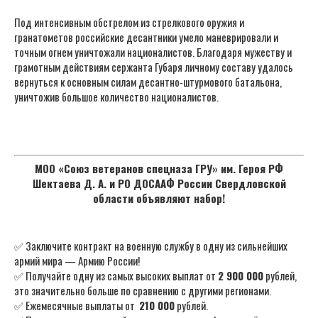
Под интенсивным обстрелом из стрелкового оружия и
гранатометов российские десантники умело маневрировали и
точным огнем уничтожали националистов. Благодаря мужеству и
грамотным действиям сержанта Губаря личному составу удалось
вернуться к основным силам десантно-штурмового батальона,
уничтожив большое количество националистов.
МОО «Союз ветеранов спецназа ГРУ» им. Героя РФ
Шектаева Д. А. и РО ДОСААФ России Свердловской
области объявляют набор!
✅ Заключите контракт на военную службу в одну из сильнейших
армий мира — Армию России!
✅ Получайте одну из самых высоких выплат от
2 900 000
рублей,
это значительно больше по сравнению с другими регионами.
✅ Ежемесячные выплаты от
210 000
рублей.