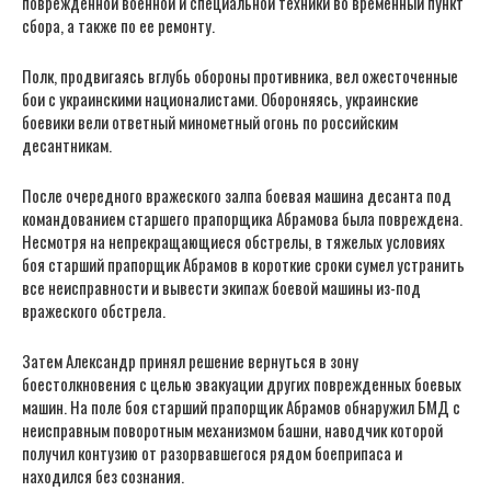
поврежденной военной и специальной техники во временный пункт
сбора, а также по ее ремонту.
Полк, продвигаясь вглубь обороны противника, вел ожесточенные
бои с украинскими националистами. Обороняясь, украинские
боевики вели ответный минометный огонь по российским
десантникам.
После очередного вражеского залпа боевая машина десанта под
командованием старшего прапорщика Абрамова была повреждена.
Несмотря на непрекращающиеся обстрелы, в тяжелых условиях
боя старший прапорщик Абрамов в короткие сроки сумел устранить
все неисправности и вывести экипаж боевой машины из-под
вражеского обстрела.
Затем Александр принял решение вернуться в зону
боестолкновения с целью эвакуации других поврежденных боевых
машин. На поле боя старший прапорщик Абрамов обнаружил БМД с
неисправным поворотным механизмом башни, наводчик которой
получил контузию от разорвавшегося рядом боеприпаса и
находился без сознания.