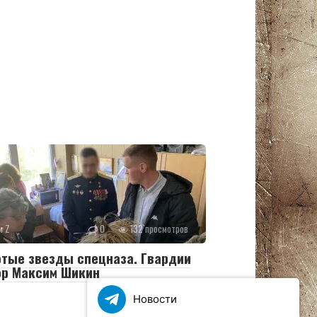
и Z
0
132 просмотров
тые звезды спецназа. Гвардии
ор Максим Шикин
Новости