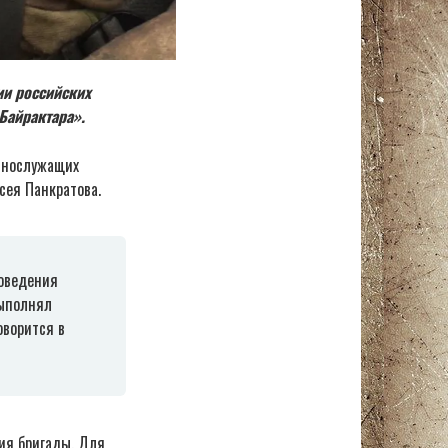
ии российских
Байрактара».
ннослужащих
сея Панкратова.
роведения
выполнял
оворится в
ия бригады. Для