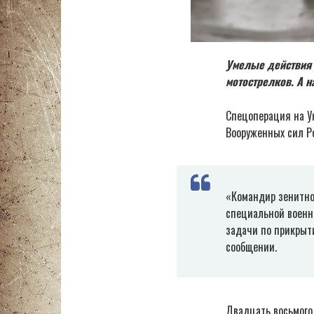
Умелые действия 
мотострелков. А 
Спецоперация на У
Вооруженных сил Ро
«Командир зенитно
специальной военн
задачи по прикрыт
сообщении.
Двадцать восьмого