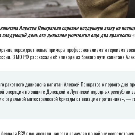
капитана Алексея Панкратова сорвали воздушную атаку на позиц
на следующий день его дивизион уничтожил еще два вражеских «
краине порождает новые примеры профессионализма и героизма вое
ссии. В МО РФ рассказали об эпизоде из боевого пути капитана Алек
го ракетного дивизиона капитан Алексей Панкратов с первого дня п
ой операции по защите Донецкой и Луганской народных республик 
ию отдельной мотострелковой бригады от авиации противника», — г
 февраля ВСУ планировали нанести авиаудар по району сосредоточен