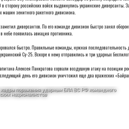
 в сторону российских войск выдвинулись украинские диверсанты. З
х машин зенитного ракетного дивизиона.
заметил диверсантов. По его команде дивизион быстро занял оборону
 в небе появилась авиация противника.
ировался быстро. Правильные команды, нужная последовательность 
 украинский Су-25. Вскоре к нему отправились и три ударных беспило
апитана Алексея Панкратова сорвали воздушную атаку на позиции ро
а следующий день его дивизион уничтожил еще два вражеских «Байра