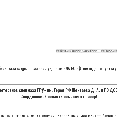
бликовала кадры поражения ударным БЛА ВС РФ командного пункта у
етеранов спецназа ГРУ» им. Героя РФ Шектаева Д. А. и РО Д
Свердловской области объявляют набор!
акт на военную службу в одну из сильнейших армий мира — Армию Р