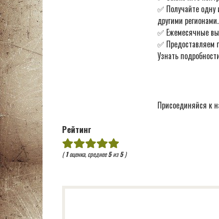
✅ Получайте одну 
другими регионами.
✅ Ежемесячные в
✅ Предоставляем по
Узнать подробности
Присоединяйся к н
Рейтинг
(
1
оценка, среднее
5
из
5
)