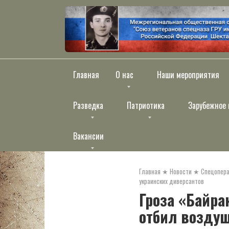
Перейти
к
контенту
Главная
О нас
Наши мероприятия
Разведка
Патриотика
Зарубежное 
Вакансии
Главная
★
Новости
★
Спецопера
украинских диверсантов
Гроза «Байра
отбил воздуш