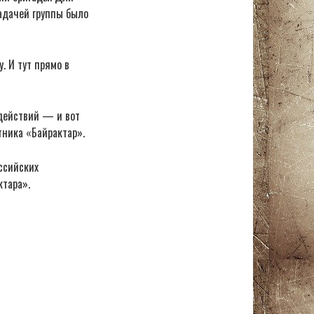
адачей группы было
. И тут прямо в
действий — и вот
тника «Байрактар».
ссийских
ктара».