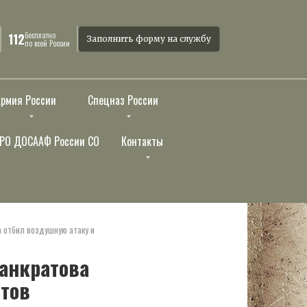
бесплатно
112
Заполнить форму на службу
по всей России
Армия России
Спецназ России
РО ДОСААФ России СО
Контакты
а отбил воздушную атаку и
Панкратова
нтов