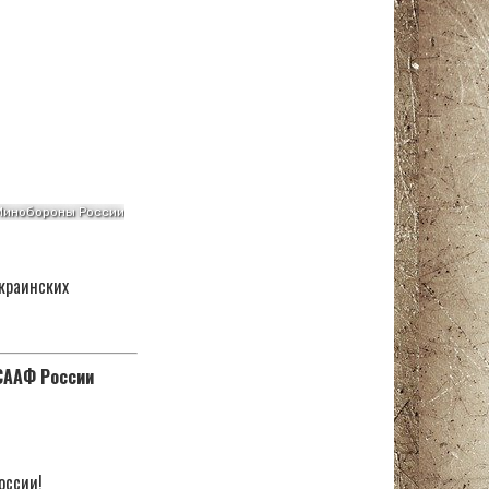
краинских
ОСААФ России
оссии!