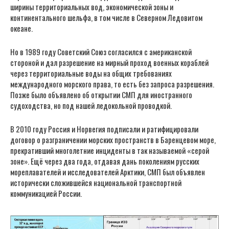
ширины территориальных вод, экономической зоны и
континентального шельфа, в том числе в Северном Ледовитом
океане.
Но в 1989 году Советский Союз согласился с американской
стороной и дал разрешение на мирный проход военных кораблей
через территориальные воды на общих требованиях
международного морского права, то есть без запроса разрешения.
Позже было объявлено об открытии СМП для иностранного
судоходства, но под нашей ледокольной проводкой.
В 2010 году Россия и Норвегия подписали и ратифицировали
договор о разграничении морских пространств в Баренцевом море,
прекративший многолетние инциденты в так называемой «серой
зоне». Ещё через два года, отдавая дань поколениям русских
мореплавателей и исследователей Арктики, СМП был объявлен
исторически сложившейся национальной транспортной
коммуникацией России.