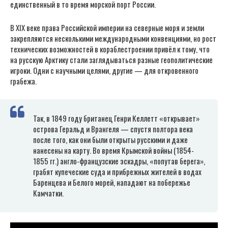
единственный в то время морской порт России.
В XIX веке права Российской империи на северные моря и земли
закрепляются несколькими международными конвенциями, но рост
технических возможностей в кораблестроении привёл к тому, что
на русскую Арктику стали заглядываться разные геополитические
игроки. Одни с научными целями, другие — для откровенного
грабежа.
Так, в 1849 году британец Генри Келлетт «открывает»
острова Геральд и Врангеля — спустя полтора века
после того, как они были открыты русскими и даже
нанесены на карту. Во время Крымской войны (1854-
1855 гг.) англо-французские эскадры, «попутав берега»,
грабят купеческие суда и прибрежных жителей в водах
Баренцева и Белого морей, нападают на побережье
Камчатки.