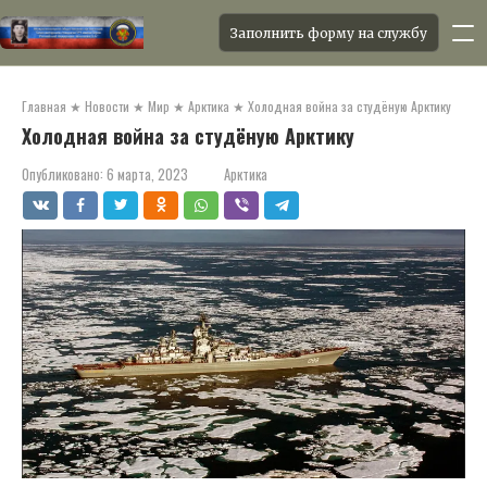
Заполнить форму на службу
Перейти
к
Главная
★
Новости
★
Мир
★
Арктика
★
Холодная война за студёную Арктику
контенту
Холодная война за студёную Арктику
Опубликовано:
6 марта, 2023
Арктика