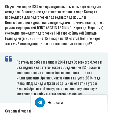
Об учениях серии ICEX мне приходилось слышать ещё молодым
офицером. В последние десятилетия учения в море Бофорта
проводятся для подготовки подводных лодок США и
Великобритании к действиям подо льдами. Примечательно, что в
рамках мероприятий JOINT ARCTIC TRAINING (Харстад, Норвегия)
ежегодно проходит подготовка 11-й аэромобильной бригады
Голландии (в 2023 г. — с 15 января по 10 марта). Вот что ищет
«летучий голландец» вдали от тюльпановых плантаций?..
Поэтому преобразование в 2014 году Северного флота в
межвидовое стратегическое объединение ВС России и
восстановление военных баз на островах — это не
милитаризация Арктики, как заявил в августе 2014 года
глава МИД Канады Джон Бэрд, а наш ответ на угрозы
Русской Арктике. И конкурентов по боевому составу и
численности войск в этом регионе у нас нет.
Новости
Северный флот при решении задач обеспечения военной