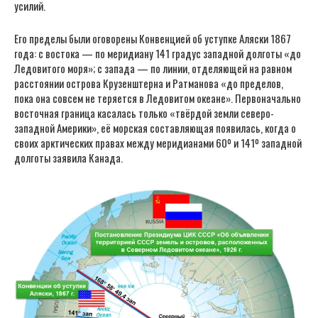
усилий.
Его пределы были оговорены Конвенцией об уступке Аляски 1867
года: с востока — по меридиану 141 градус западной долготы «до
Ледовитого моря»; с запада — по линии, отделяющей на равном
расстоянии острова Крузенштерна и Ратманова «до пределов,
пока она совсем не теряется в Ледовитом океане». Первоначально
восточная граница касалась только «твёрдой земли северо-
западной Америки», её морская составляющая появилась, когда о
своих арктических правах между меридианами 60º и 141º западной
долготы заявила Канада.