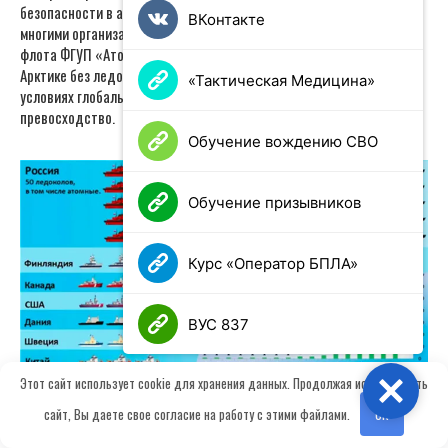
безопасности в арктическом регионе тесно сотрудничает со
ВКонтакте
многими организациями, в том числе и с моряками ледокольного
флота ФГУП «Атомфлот» (7 ледоколов с ЯЭУ). Решать задачи в
Арктике без ледокольного обеспечения невозможно, даже в
«Тактическая Медицина»
условиях глобального потепления. И здесь у нас полное
превосходство.
Обучение вождению СВО
Обучение призывников
Курс «Оператор БПЛА»
ВУС 837
Этот сайт использует cookie для хранения данных. Продолжая использовать
Close
сайт, Вы даете свое согласие на работу с этими файлами.
OK
Ледокольный флот мира. Указано общее количество ледоколов Российской
Федерации.