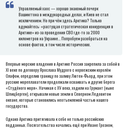
Управляемый хаос — хорошо знакомый почерк
Вашингтона в международных делах, и Киев не стал
исключением. Но при чём здесь Арктика? Только
вдумайтесь: «растущая стратегическая конкуренция в
Арктике» из-за проведения СВО где-то за 2000
километров на Украине… Попробуем разобраться на
основе фактов, в том числе исторических.
Впервые морские владения в Арктике Россия закрепила за собой в
XI веке по договору Ярослава Мудрого с норвежским королём
Олафом, определив границу по заливу Лютен-Фьорд, при этом
русские мореплаватели продолжали осваивать и другие берега
«Студёного моря». Начиная с XV века, ходили на Грумант (ныне
Шпицберген), открывали новые земли в Северном Ледовитом
океане, которые становились неотъемлемой частью нашего
государства.
Однако Арктика притягивала к себе не только российских
подданных. Посягательства начались ещё при Иване Грозном,