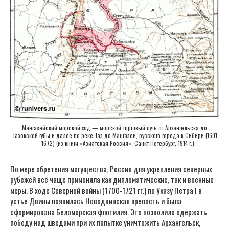
Мангазейский морской ход — морской торговый путь от Архангельска до
Тазовской губы и далее по реке Таз до Мангазеи, русского города в Сибири (1601
— 1672) (из книги «Азиатская Россия», Санкт-Петербург, 1914 г.).
По мере обретения могущества, Россия для укрепления северных
рубежей всё чаще применяла как дипломатические, так и военные
меры. В ходе Северной войны (1700-1721 гг.) по Указу Петра I в
устье Двины появилась Новодвинская крепость и была
сформирована Беломорская флотилия. Это позволило одержать
победу над шведами при их попытке уничтожить Архангельск,