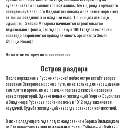
суверенитетом объявляются все заливы, бухты, рейды «русского
побережья» Северного Ледовитого океана и всё Белое море к югу
от линий, соединяющих входные мысы. По инициативе вице-
адмирала Степана Макарова начинается строительство
ледокольного флота, благодаря чему в 1901 году за империей
навсегда закрепляется принадлежность архипелага Земля
Франца-Иосифа.
Но на этом история не заканчивается.
Остров раздора
После поражения в Русско-японской войне остро встаёт вопрос
освоения Северного морского пути, но не только для наращивания
сил флота и армии, но и с позиции торговых связей и освоения
новых территорий. Однако попытки экспедиций Георгия Брусилова
и Владимира Русанова пройти по нему в 1912 году закончатся
неудачей. Судьба экспедиций навсегда останется неизвестной.
В июне следующего года под командованием Бориса Вилькицкого
из Владивостока вышли ледокольные суда «Таймыр» и «Вайгач»,