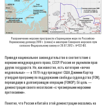
Разграничение морских пространств в Баренцевом море по Российско-
Норвежскому договору 2010 г. (слева) и акватория Северного морского пути
согласно Федеральному закону от 28.07.2012 г. №132-ФЗ.
Приводя национальное законодательство в соответствие с
нормами международного права, СССР/Россия не ущемляли прав
других государств. Но, как известно, есть категория «вечно
недовольных» — в 1979 году президент США Джимми Картер
утвердил программу по поддержанию свободы судоходства (FON),
перешедшую в долгоиграющую операцию (FONОР). Её цель —
демонстрация своего несогласия «с чрезмерными морскими
претензиями».
Понятно, что Россия и Китай в этой демонстрации оказались на