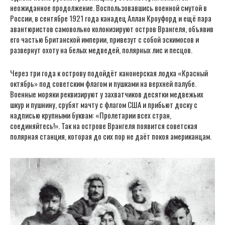
неожиданное продолжение. Воспользовавшись военной смутой в
России, в сентябре 1921 года канадец Аллан Кроуфорд и ещё пара
авантюристов самовольно колонизируют остров Врангеля, объявив
его частью Британской империи, привезут с собой эскимосов и
развернут охоту на белых медведей, полярных лис и песцов.
Через три года к острову подойдёт канонерская лодка «Красный
октябрь» под советским флагом и пушками на верхней палубе.
Военные моряки реквизируют у захватчиков десятки медвежьих
шкур и пушнину, срубят мачту с флагом США и прибьют доску с
надписью крупными буквам: «Пролетарии всех стран,
соединяйтесь!». Так на острове Врангеля появится советская
полярная станция, которая до сих пор не даёт покоя американцам.