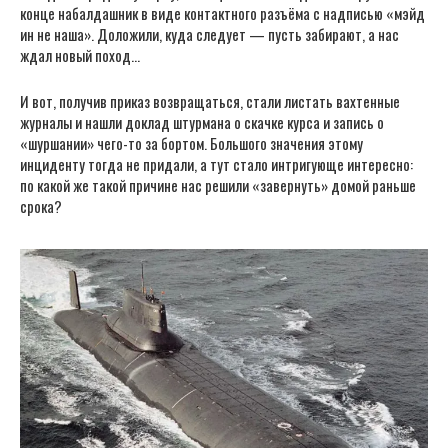
конце набалдашник в виде контактного разъёма с надписью «мэйд
ин не наша». Доложили, куда следует — пусть забирают, а нас
ждал новый поход…
И вот, получив приказ возвращаться, стали листать вахтенные
журналы и нашли доклад штурмана о скачке курса и запись о
«шуршании» чего-то за бортом. Большого значения этому
инциденту тогда не придали, а тут стало интригующе интересно:
по какой же такой причине нас решили «завернуть» домой раньше
срока?