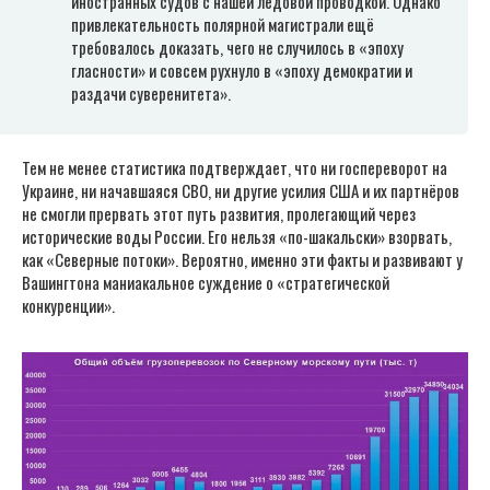
иностранных судов с нашей ледовой проводкой. Однако
привлекательность полярной магистрали ещё
требовалось доказать, чего не случилось в «эпоху
гласности» и совсем рухнуло в «эпоху демократии и
раздачи суверенитета».
Тем не менее статистика подтверждает, что ни госпереворот на
Украине, ни начавшаяся СВО, ни другие усилия США и их партнёров
не смогли прервать этот путь развития, пролегающий через
исторические воды России. Его нельзя «по-шакальски» взорвать,
как «Северные потоки». Вероятно, именно эти факты и развивают у
Вашингтона маниакальное суждение о «стратегической
конкуренции».