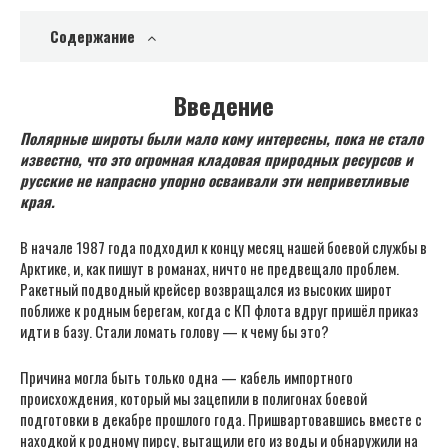
Содержание
Введение
Полярные широты были мало кому интересны, пока не стало
известно, что это огромная кладовая природных ресурсов и
русские не напрасно упорно осваивали эти неприветливые
края.
В начале 1987 года подходил к концу месяц нашей боевой службы в
Арктике, и, как пишут в романах, ничто не предвещало проблем.
Ракетный подводный крейсер возвращался из высоких широт
поближе к родным берегам, когда с КП флота вдруг пришёл приказ
идти в базу. Стали ломать голову — к чему бы это?
Причина могла быть только одна — кабель импортного
происхождения, который мы зацепили в полигонах боевой
подготовки в декабре прошлого года. Пришвартовавшись вместе с
находкой к родному пирсу, вытащили его из воды и обнаружили на