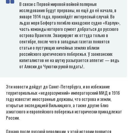
В связи с Первой мировой войной полярные
исследования будут прерваны, но ещё до её начала, в
январе 1914 года, произойдёт интересный случай. Во
льдах моря Бофорта погибло канадское судно «Карлук»,
часть команды которого сумеет добраться до русского
острова Врангеля. Эвакуируют их оттуда только в
сентябре, после чего в западных газетах появятся
статьи о пустующих ничейных землях вблизи
российского арктического побережья. У заокеанских
капиталистов не на шутку разыграется аппетит — ведь
от Аляски до Чукотки рукой подать!..
Эти новости дойдут до Санкт-Петербурга, и во избежание
территориальных «недоразумений» императорский МИД в 1916
году известит иностранные державы, что острова и земли,
открытые экспедицией Вилькицкого, а также другие близ
азиатского и европейского побережья исторически принадлежат
России.
Однако после русской революции, у этой истории появится