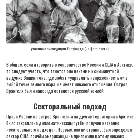
Участники экспедиции Кроуфорда (на фото слева).
В общем, если и говорить о соперничестве России и США в Арктике,
то следует учесть, что тянется оно веками и к сиюминутной
выдумке Вашингтона, где любят «управлять напряжённостью» в
любой точке земного шара, не имеет никакого отношения. Остров
Врангеля был и навсегда останется русской землёй.
Секторальный подход
Право России на остров Врангеля и на другие территории в Арктике
было закреплено дипломатическим путём, получив название
«секторального подхода». Первым, как ни странно, был определён
сектор США, причём американцы не приложили к этому никаких