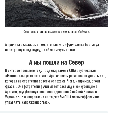
Советская атомная подводная лодка типа «Тайфун».
А причина оказалась в том, что наш «Тайфун» слегка бортанул
иностранную подлодку, но об этом чуть позже.
А мы пошли на Север
В октябре прошлого года Госдепартамент США опубликовал
«Национальную стратегию в Арктическом регионе» на десять лет,
которая на стратегию совсем не похожа. Чего, например, стоит
фраза: «Она [стратегия] учитывает растущую конкуренцию в
Арктике, усугублённую неспровоцированной войной России в
Украине <…> и направлена на то, чтобы США могли эффективно
управлять напряжённостью».