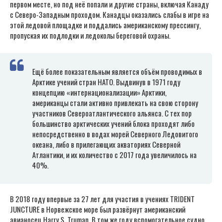
первом месте, но под неё попали и другие страны, включая Канаду
с Северо-Западным проходом. Канадцы оказались слабы в игре на
этой ледовой площадке и поддались американскому прессингу,
пропуская их подлодки и ледоколы береговой охраны.
Ещё более показательным является объём проводимых в
Арктике учений стран НАТО. Выдвинув в 1971 году
концепцию «интернационализации» Арктики,
американцы стали активно привлекать на свою сторону
участников Североатлантического альянса. С тех пор
большинство арктических учений блока проходят либо
непосредственно в водах морей Северного Ледовитого
океана, либо в прилегающих акваториях Северной
Атлантики, и их количество с 2017 года увеличилось на
40%.
В 2018 году впервые за 27 лет для участия в учениях TRIDENT
JUNCTURE в Норвежское море был развёрнут американский
авианосец Harry S. Truman. В том же году вспомогательное судно