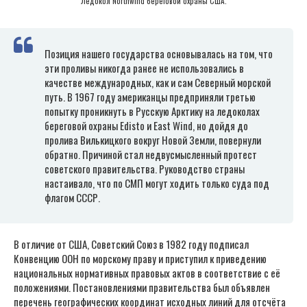
Ледокол Northwind береговой охраны США.
Позиция нашего государства основывалась на том, что
эти проливы никогда ранее не использовались в
качестве международных, как и сам Северный морской
путь. В 1967 году американцы предприняли третью
попытку проникнуть в Русскую Арктику на ледоколах
береговой охраны Edisto и East Wind, но дойдя до
пролива Вилькицкого вокруг Новой Земли, повернули
обратно. Причиной стал недвусмысленный протест
советского правительства. Руководство страны
настаивало, что по СМП могут ходить только суда под
флагом СССР.
В отличие от США, Советский Союз в 1982 году подписал
Конвенцию ООН по морскому праву и приступил к приведению
национальных нормативных правовых актов в соответствие с её
положениями. Постановлениями правительства был объявлен
перечень географических координат исходных линий для отсчёта