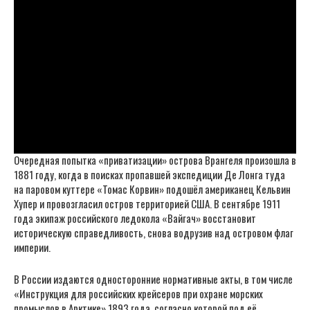
Очередная попытка «приватизации» острова Врангеля произошла в
1881 году, когда в поисках пропавшей экспедиции Де Лонга туда
на паровом куттере «Томас Корвин» подошёл американец Кельвин
Хупер и провозгласил остров территорией США. В сентябре 1911
года экипаж российского ледокола «Вайгач» восстановит
историческую справедливость, снова водрузив над островом флаг
империи.
В России издаются односторонние нормативные акты, в том числе
«Инструкция для российских крейсеров при охране морских
промыслов в Арктике» 1893 года, согласно которой под её