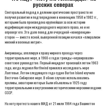
русских северах
Секторальный подход в делении арктических пространств не
получил развития и подтверждения в конвенциях 1958 и 1982 гг.,
которыми была произведена крупнейшая за всю историю
кодификация норм международного морского права, но и не
опроверг его. Это дало повод для очередной «конкуренции»
сторон — вместо ясной, выверенной позиции начался «плюрализм
мнений и военных интриг».
Американцы, апеллируя к праву мирного прохода через
территориальное море, в 1960-х годах трижды «нервировали»
советское руководство. Первый инцидент произошёл летом 1963
года, когда ледокол Northwind принялся исследовать море
Лаптевых. Летом следующего года судно Burton Island изучило
Восточно-Сибирское море. В обоих случаях использовались
проливы, акватории которых были объявлены в 1925 году
территориальными и внутренними историческими морскими водами
СССР.
На ноту протеста нашего МИД от 21 июля 1964 года Вашингтон