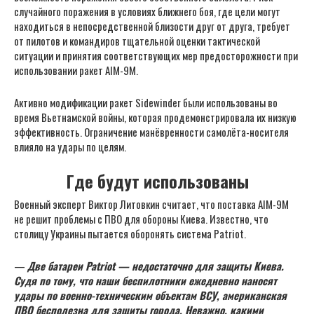
случайного поражения в условиях ближнего боя, где цели могут
находиться в непосредственной близости друг от друга, требует
от пилотов и командиров тщательной оценки тактической
ситуации и принятия соответствующих мер предосторожности при
использовании ракет AIM-9M.
Активно модификации ракет Sidewinder были использованы во
время Вьетнамской войны, которая продемонстрировала их низкую
эффективность. Ограничение манёвренности самолёта-носителя
влияло на удары по целям.
Где будут использованы
Военный эксперт Виктор Литовкин считает, что поставка AIM-9M
не решит проблемы с ПВО для обороны Киева. Известно, что
столицу Украины пытается оборонять система Patriot.
—
Две батареи Patriot — недостаточно для защиты Киева.
Судя по тому, что наши беспилотники ежедневно наносят
удары по военно-техническим объектам ВСУ, американская
ПВО бесполезна для защиты города. Неважно, какими