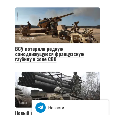
Новости СВО
0
24 просмотров
ВСУ потеряли редкую
самодвижущуюся французскую
гаубицу в зоне СВО
Армия
0
36 просмотров
Новости
Новый социальный контракт для