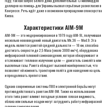
году, так как запрос Белого дома дополнительных 13 миллиардов
долларов на помощь для Украины вызвал серьёзные разногласия в
Конгрессе. Речь идёт даже о возможном прекращении спонсорства
Киева.
Характеристики AIM-9M
AIM-9M — это модернизированная в 1979 году AIM-9L, получившая
несколько нововведений: новый двигатель Mk.36 — Mod.9. Эта
модель является ракетой средней дальности — 16 км, способна
достигать скорости до 2,5 Маха (около 3000 км/ч), оборудована
инфракрасной головкой самонаведения, которая обнаруживает и
отслеживает тепловое излучение цели — двигатель самолёта или
выхлопные газы. Ракета обладает высокой манёвренностью, что
позволяет ей изменять траекторию полёта для наведения на цель
и преодолевать препятствия.
Однако современные системы ПВО и электронной борьбы могут
противодействовать ракетам AIM-9M. Также на использование
этого типа ракет влияют погодные условия: плохая видимость,
облака или сильные осадки могут затруднить работу инфракрасной
головки самонаведения.