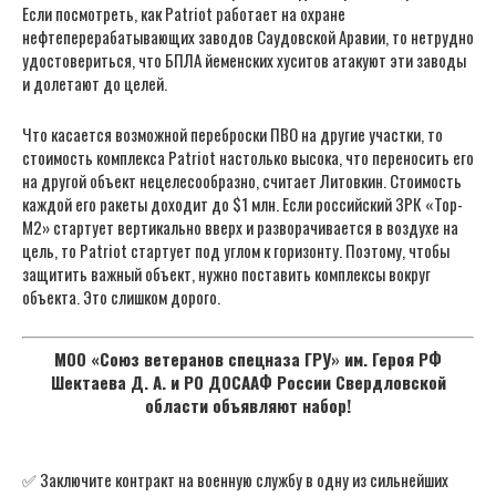
Если посмотреть, как Patriot работает на охране
нефтеперерабатывающих заводов Саудовской Аравии, то нетрудно
удостовериться, что БПЛА йеменских хуситов атакуют эти заводы
и долетают до целей.
Что касается возможной переброски ПВО на другие участки, то
стоимость комплекса Patriot настолько высока, что переносить его
на другой объект нецелесообразно, считает Литовкин. Стоимость
каждой его ракеты доходит до $1 млн. Если российский ЗРК «Тор-
М2» стартует вертикально вверх и разворачивается в воздухе на
цель, то Patriot стартует под углом к горизонту. Поэтому, чтобы
защитить важный объект, нужно поставить комплексы вокруг
объекта. Это слишком дорого.
МОО «Союз ветеранов спецназа ГРУ» им. Героя РФ
Шектаева Д. А. и РО ДОСААФ России Свердловской
области объявляют набор!
✅ Заключите контракт на военную службу в одну из сильнейших