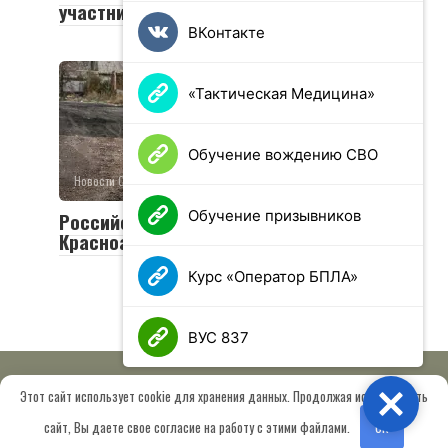
участников СВО
ВКонтакте
«Тактическая Медицина»
Обучение вождению СВО
Новости СВО
0
26 просмотров
Обучение призывников
Российская армия освободила
Красноармейск и Волчанск
Курс «Оператор БПЛА»
ВУС 837
Этот сайт использует cookie для хранения данных. Продолжая использовать
Close
© 2026 МОО «Союз ветеранов спецназа ГРУ имени Героя РФ
сайт, Вы даете свое согласие на работу с этими файлами.
OK
Шектаева Д.А.»
Сведения об образовательной организации