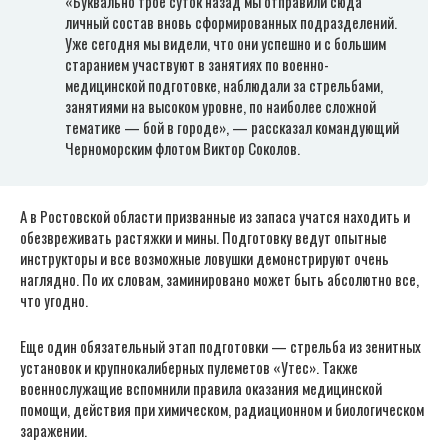
«Буквально трое суток назад мы отправили сюда
личный состав вновь сформированных подразделений.
Уже сегодня мы видели, что они успешно и с большим
старанием участвуют в занятиях по военно-
медицинской подготовке, наблюдали за стрельбами,
занятиями на высоком уровне, по наиболее сложной
тематике — бой в городе», — рассказал командующий
Черноморским флотом Виктор Соколов.
А в Ростовской области призванные из запаса учатся находить и
обезвреживать растяжки и мины. Подготовку ведут опытные
инструкторы и все возможные ловушки демонстрируют очень
наглядно. По их словам, заминировано может быть абсолютно все,
что угодно.
Еще один обязательный этап подготовки — стрельба из зенитных
установок и крупнокалиберных пулеметов «Утес». Также
военнослужащие вспомнили правила оказания медицинской
помощи, действия при химическом, радиационном и биологическом
заражении.