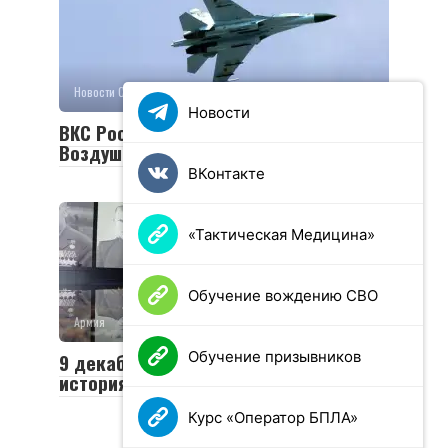
Новости СВО
0
31 просмотров
Новости
ВКС России сбили самолет Су-27
Воздушных сил Украины
ВКонтакте
«Тактическая Медицина»
Обучение вождению СВО
Армия
0
29 просмотров
Обучение призывников
9 декабря — День Героев Отечества:
история и традиции праздника
Курс «Оператор БПЛА»