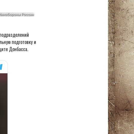
 подразделений
льную подготовку и
щите Донбасса.