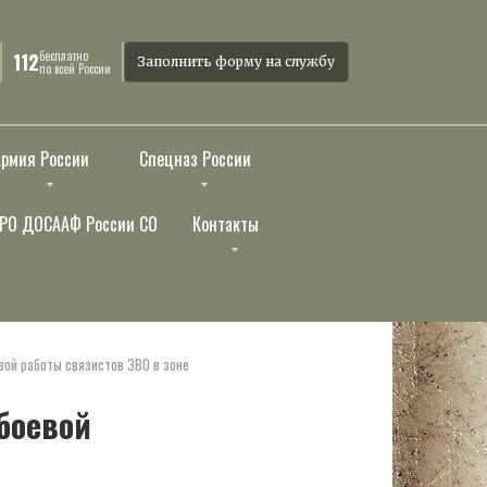
бесплатно
112
Заполнить форму на службу
по всей России
Армия России
Спецназ России
РО ДОСААФ России СО
Контакты
вой работы связистов ЗВО в зоне
боевой