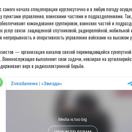
 самого начала спецоперации круглосуточно и в любую погоду осуще
 пунктами управления, воинскими частями и подразделениями. Так
 обеспечивают командование группировок, воинских частей и подраз
х услуг связи: защищенной спутниковой, радиорелейной, мобильной 
 непрерывность и оперативность управления войсками на высоком у
язистов — организация каналов связей перемещающейся сухопутной 
и. Военнослужащие выполняют свои задачи, невзирая на артиллерий
одерживают верх в радиоэлектронной борьбе.