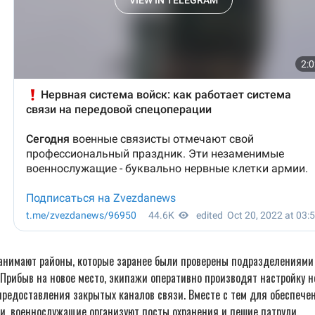
анимают районы, которые заранее были проверены подразделениями
Прибыв на новое место, экипажи оперативно производят настройку н
предоставления закрытых каналов связи. Вместе с тем для обеспече
и, военнослужащие организуют посты охранения и пешие патрули.