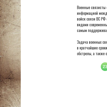
Военные связисты с
информацией между
войск связи ВС РФ
видами современны
самым поддерживая
Задача военных св
в кратчайшие срок
обстрелы, а также 