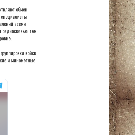
ствляют обмен
, специалисты
делений всеми
и радиосвязью, тем
ровне.
группировки войск
ские и минометные