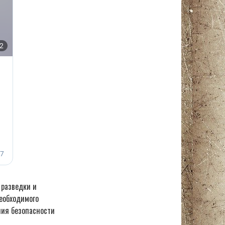
 разведки и
еобходимого
ния безопасности