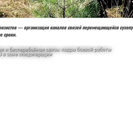
вязистов — организация каналов связей перемещающейся сухопу
е сроки.