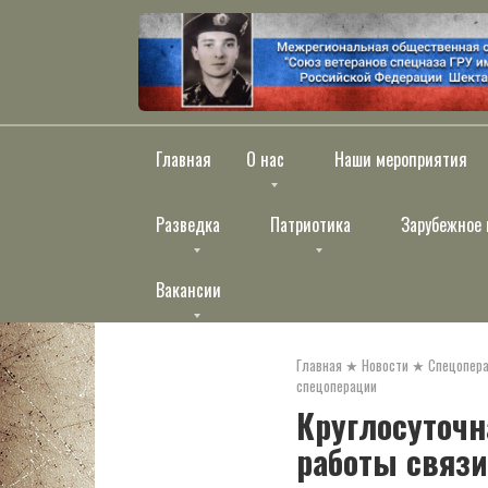
Перейти
к
контенту
Главная
О нас
Наши мероприятия
Разведка
Патриотика
Зарубежное 
Вакансии
Главная
★
Новости
★
Спецопера
спецоперации
Круглосуточн
работы связи