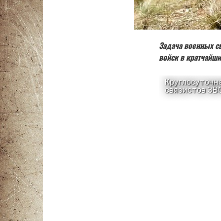
Задача военных с
войск в кратчайши