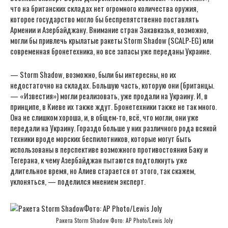
что на британских складах нет огромного количества оружия,
которое государство могло бы беспрепятственно поставлять
Армении и Азербайджану. Внимание стран Закавказья, возможно,
могли бы привлечь крылатые ракеты Storm Shadow (SCALP-EG) или
современная бронетехника, но все запасы уже переданы Украине.
— Storm Shadow, возможно, были бы интересны, но их
недостаточно на складах. Большую часть, которую они (британцы.
— «Известия») могли реализовать, уже продали на Украину. И, в
принципе, в Киеве их также ждут. Бронетехники также не так много.
Она не слишком хороша, и, в общем-то, всё, что могли, они уже
передали на Украину. Гораздо больше у них различного рода всякой
техники вроде морских беспилотников, которые могут быть
использованы в перспективе возможного противостояния Баку и
Тегерана, к чему Азербайджан пытаются подтолкнуть уже
длительное время, но Алиев старается от этого, так скажем,
уклоняться, — поделился мнением эксперт.
Ракета Storm Shadow Фото: AP Photo/Lewis Joly