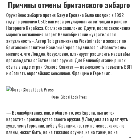
Причины отмены британского эмбарго
Оружейное эмбарго против Баку и Еревана было введено в 1992
году по решению ОБСЕ как мера регулирования ситуации в районе
Нагорного Карабаха. Согласно заявлению Даути, после заключения
мирного соглашения запрет Великобритании «утратил свою
актуальность». Автор Telegram-канала Westminster и эксперт по
британской политике Василий Егоров поделился с «Известиями»
мнением, что Лондон, безусловно, планирует расширить масштабы
производства собственного оружия. Для Великобритании рынок
сбыта в виде стран Южного Кавказа — возможность повысить ВВП
и обогнать европейских союзников: Францию и Германию.
Фото: Global Look Press
— Великобритания, как, в общем-то, вся Европа, пытается
нарастить производство своего оружия. У Лондона это идет чуть
хуже, чем у Германии, либо у Франции, но, тем не менее, какие-то
планы, может быть, не на тяжелое оружие, не на танки, но на