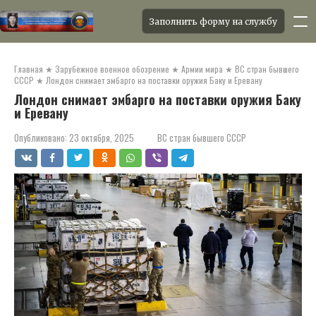
Заполнить форму на службу
Перейти
к
Главная
★
Зарубежное военное обозрение
★
Армии мира
★
ВС стран бывшего
контенту
СССР
★
Лондон снимает эмбарго на поставки оружия Баку и Еревану
Лондон снимает эмбарго на поставки оружия Баку
и Еревану
Опубликовано:
23 октября, 2025
ВС стран бывшего СССР