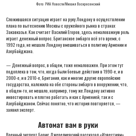
Фото: РИА Новости/Михаил Воскресенский
Сложившаяся ситуация играет на руку Лондону в осуществлении
плана по вытеснению Москвы с оружейного рынка в странах
Закавказья. Как считает Василий Егоров, здесь немаловажную роль
играет денежный вопрос. Британское эмбарго всё это время, с
1992 года, не мешало Лондону вмешиваться в политику Армении и
Азербайджана.
— Денежный вопрос, в общем, тоже немаловажен. При этом тут
подоплека в том, что, когда были боевые действия в 1990-е, и в
2000-е, и в 2010-е, Британия, как и многие другие европейские
государства, наложила на обе стороны эмбарго в вооружении, что,
в общем-то, не мешало, например, тому же Лондону активно
инвестировать и плотно работать и как с Арменией, так и с
Азербайджаном. Сейчас понятно, что история повторяется, —
заявил эксперт.
Автомат вам в руки
Военный эксперт Борис Джерелиевский рассказал «Известиям»,