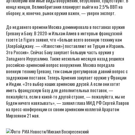
артиллерию или иные виды вооружения, безусловно, существуют. В
конце концов, Великобритания планирует выйти на 2,5% ВВП на
оборону, и, конечно, рынок оружия важен, — уверен эксперт.
До недавнего времени Москва доминировала в поставках оружия
Еревану и Баку. В 2020-м Ильхам Алиев в интервью французской
газете Le Figaro заявил, что «больше всего военную технику нам
(Азербайджану. — «Известия») поставляют не Турция и Израиль.
Это Россия». Сейчас Баку закупает большую часть оружия у
Западного Иерусалима. Также несколько месяцев назад решился
российско-армянский вопрос вооружения. Москва передала
военную технику Еревану, тем самым урегулировав давний вопрос с
задержками поставок. Теперь Армения закупает оружие у Франции
и Индии. «Это выбор наших армянских друзей. А если они хотят
иметь французскую базу для дополнительных поставок, —
пожалуйста, если в какой-то другой стране, — пожалуйста, мы не
будем ничего навязывать», — заявил глава МИД РФ Сергей Лавров
на пресс-конференции со своим армянским коллегой Араратом
Мирзояном 21 мая.