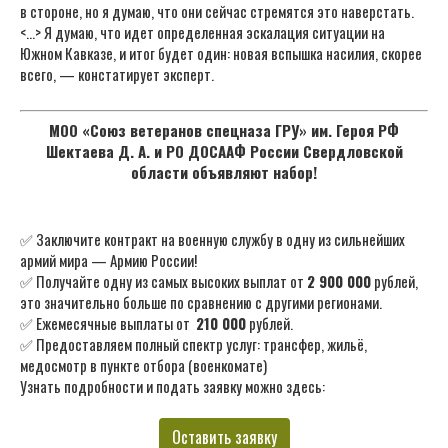
в стороне, но я думаю, что они сейчас стремятся это наверстать.
<…> Я думаю, что идет определенная эскалация ситуации на
Южном Кавказе, и итог будет один: новая вспышка насилия, скорее
всего, — констатирует эксперт.
МОО «Союз ветеранов спецназа ГРУ» им. Героя РФ
Шектаева Д. А. и РО ДОСААФ России Свердловской
области объявляют набор!
✅ Заключите контракт на военную службу в одну из сильнейших
армий мира — Армию России!
✅ Получайте одну из самых высоких выплат от
2 900 000
рублей,
это значительно больше по сравнению с другими регионами.
✅ Ежемесячные выплаты от
210 000
рублей.
✅ Предоставляем полный спектр услуг: трансфер, жильё,
медосмотр в пункте отбора (военкомате)
Узнать подробности и подать заявку можно здесь:
Оставить заявку