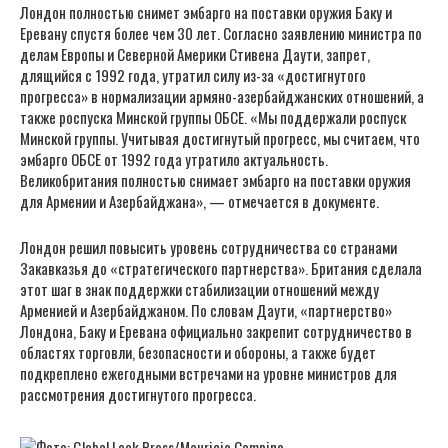
Лондон полностью снимет эмбарго на поставки оружия Баку и
Еревану спустя более чем 30 лет. Согласно заявлению министра по
делам Европы и Северной Америки Стивена Даути, запрет,
длящийся с 1992 года, утратил силу из-за «достигнутого
прогресса» в нормализации армяно-азербайджанских отношений, а
также роспуска Минской группы ОБСЕ. «Мы поддержали роспуск
Минской группы. Учитывая достигнутый прогресс, мы считаем, что
эмбарго ОБСЕ от 1992 года утратило актуальность.
Великобритания полностью снимает эмбарго на поставки оружия
для Армении и Азербайджана», — отмечается в документе.
Лондон решил повысить уровень сотрудничества со странами
Закавказья до «стратегического партнерства». Британия сделала
этот шаг в знак поддержки стабилизации отношений между
Арменией и Азербайджаном. По словам Даути, «партнерство»
Лондона, Баку и Еревана официально закрепит сотрудничество в
областях торговли, безопасности и обороны, а также будет
подкреплено ежегодными встречами на уровне министров для
рассмотрения достигнутого прогресса.