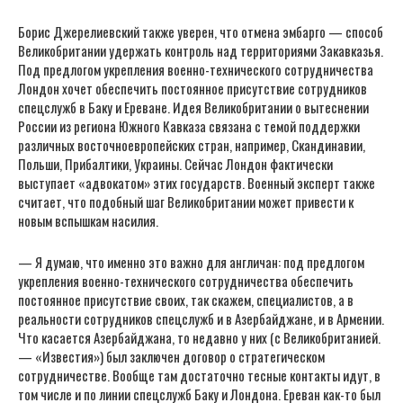
Борис Джерелиевский также уверен, что отмена эмбарго — способ
Великобритании удержать контроль над территориями Закавказья.
Под предлогом укрепления военно-технического сотрудничества
Лондон хочет обеспечить постоянное присутствие сотрудников
спецслужб в Баку и Ереване. Идея Великобритании о вытеснении
России из региона Южного Кавказа связана с темой поддержки
различных восточноевропейских стран, например, Скандинавии,
Польши, Прибалтики, Украины. Сейчас Лондон фактически
выступает «адвокатом» этих государств. Военный эксперт также
считает, что подобный шаг Великобритании может привести к
новым вспышкам насилия.
— Я думаю, что именно это важно для англичан: под предлогом
укрепления военно-технического сотрудничества обеспечить
постоянное присутствие своих, так скажем, специалистов, а в
реальности сотрудников спецслужб и в Азербайджане, и в Армении.
Что касается Азербайджана, то недавно у них (с Великобританией.
— «Известия») был заключен договор о стратегическом
сотрудничестве. Вообще там достаточно тесные контакты идут, в
том числе и по линии спецслужб Баку и Лондона. Ереван как-то был