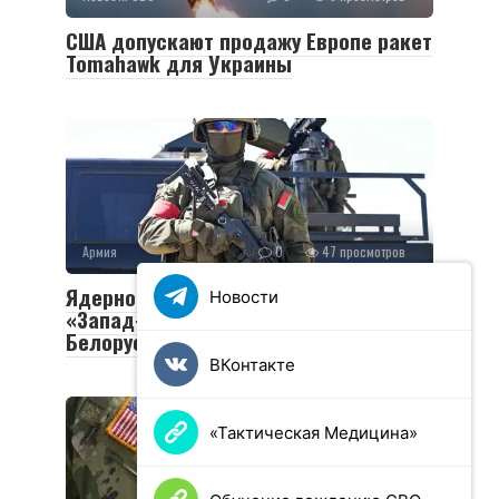
США допускают продажу Европе ракет
Tomahawk для Украины
Армия
0
47 просмотров
Ядерное оружие и «Орешник»: учения
Новости
«Запад-2025» стартовали в
Белоруссии
ВКонтакте
«Тактическая Медицина»