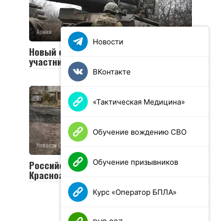
Армия
0
36 просмотров
Новости
Новый социальный контракт для
участников СВО
ВКонтакте
«Тактическая Медицина»
Обучение вождению СВО
Новости СВО
0
26 просмотров
Обучение призывников
Российская армия освободила
Красноармейск и Волчанск
Курс «Оператор БПЛА»