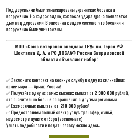
Под деревьями были замаскированы украинские боевики и
вооружение. На кадрах видно, как после удара дрона появляется
дым над деревьями. В описании к видео сказано, что боевики и
вооружение были уничтожены.
МОО «Союз ветеранов спецназа ГРУ» им. Героя РФ
Шектаева Д. А. и РО ДОСААФ России Свердловской
области объявляют набор!
✅ Заключите контракт на военную службу в одну из сильнейших
армий мира — Армию России!
✅ Получайте одну из самых высоких выплат от
2 900 000
рублей,
это значительно больше по сравнению с другими регионами.
✅ Ежемесячные выплаты от
210 000
рублей.
✅ Предоставляем полный спектр услуг: трансфер, жильё,
медосмотр в пункте отбора (военкомате)
Узнать подробности и подать заявку можно здесь: