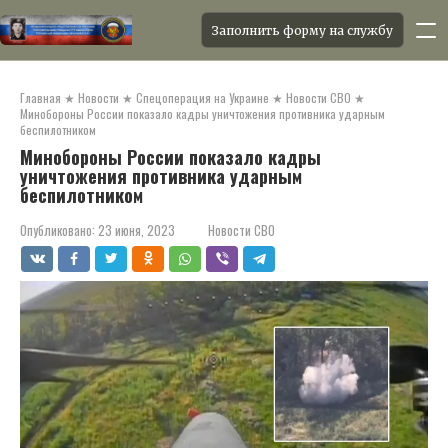
Заполнить форму на службу
Перейти
к
Главная
★
Новости
★
Спецоперация на Украине
★
Новости СВО
★
контенту
Минобороны России показало кадры уничтожения противника ударным
беспилотником
Минобороны России показало кадры
уничтожения противника ударным
беспилотником
Опубликовано:
23 июня, 2023
Новости СВО