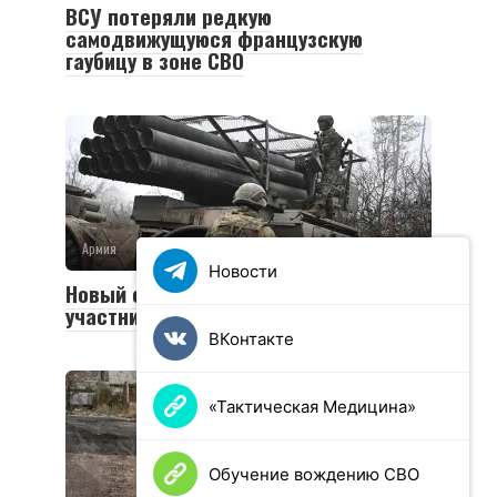
ВСУ потеряли редкую
самодвижущуюся французскую
гаубицу в зоне СВО
Армия
0
36 просмотров
Новости
Новый социальный контракт для
участников СВО
ВКонтакте
«Тактическая Медицина»
Обучение вождению СВО