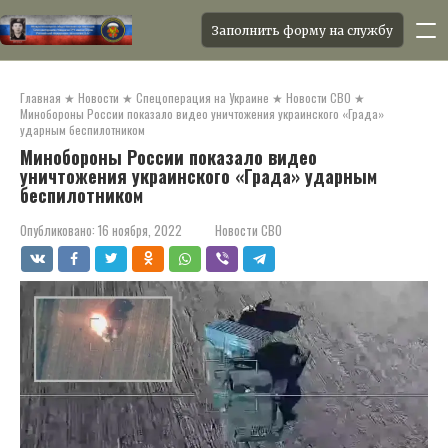
Заполнить форму на службу
Перейти
к
Главная
★
Новости
★
Спецоперация на Украине
★
Новости СВО
★
контенту
Минобороны России показало видео уничтожения украинского «Града»
ударным беспилотником
Минобороны России показало видео
уничтожения украинского «Града» ударным
беспилотником
Опубликовано:
16 ноября, 2022
Новости СВО