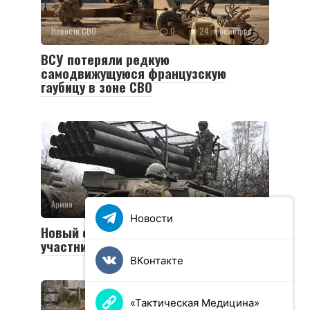
Новости СВО
0
24 просмотров
ВСУ потеряли редкую
самодвижущуюся французскую
гаубицу в зоне СВО
Армия
0
36 просмотров
Новости
Новый социальный контракт для
участников СВО
ВКонтакте
«Тактическая Медицина»