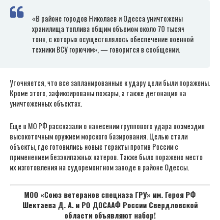
«В районе городов Николаев и Одесса уничтожены
хранилища топлива общим объемом около 70 тысяч
тонн, с которых осуществлялось обеспечение военной
техники ВСУ горючим», — говорится в сообщении.
Уточняется, что все запланированные к удару цели были поражены.
Кроме этого, зафиксированы пожары, а также детонация на
уничтоженных объектах.
Еще в МО РФ рассказали о нанесении группового удара возмездия
высокоточным оружием морского базирования. Целью стали
объекты, где готовились новые теракты против России с
применением безэкипажных катеров. Также было поражено место
их изготовления на судоремонтном заводе в районе Одессы.
МОО «Союз ветеранов спецназа ГРУ» им. Героя РФ
Шектаева Д. А. и РО ДОСААФ России Свердловской
области объявляют набор!