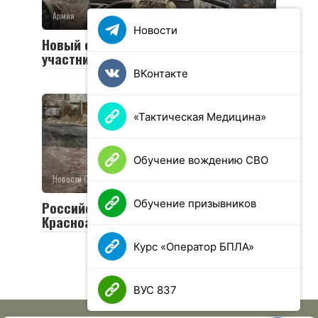
Армия
0
36 просмотров
Новости
Новый социальный контракт для
участников СВО
ВКонтакте
«Тактическая Медицина»
Обучение вождению СВО
Новости СВО
0
26 просмотров
Обучение призывников
Российская армия освободила
Красноармейск и Волчанск
Курс «Оператор БПЛА»
ВУС 837