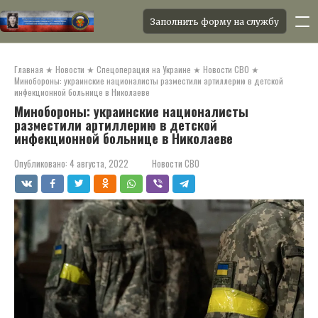
Заполнить форму на службу
Перейти
к
Главная
★
Новости
★
Спецоперация на Украине
★
Новости СВО
★
контенту
Минобороны: украинские националисты разместили артиллерию в детской
инфекционной больнице в Николаеве
Минобороны: украинские националисты
разместили артиллерию в детской
инфекционной больнице в Николаеве
Опубликовано:
4 августа, 2022
Новости СВО