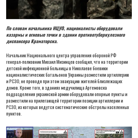
По словам начальника НЦУО, националисты оборудовали
казармы и огневые точки в здании противотуберкулезного
диспансера Краматорска.
Начальник Национального центра управления обороной РФ
генерал-полковник Михаил Мизинцев сообщил, что на территории
детской инфекционной больницы в Николаеве боевики
националистических батальонов Украины разместили артиллерию
и РСЗО, не проводя при этом эвакуацию жителей близлежащих
домов. Кроме того, в зданиях медучилища Артемовска
подразделения украинской армии оборудовали опорные пункты и
разместили на прилегающей территории позиции артиллерии и
РСЗО, из которых ведутся систематические обстрелы населенных
пунктов.