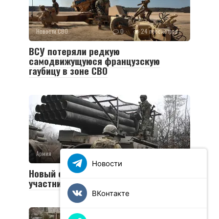
Новости СВО
0
24 просмотров
ВСУ потеряли редкую
самодвижущуюся французскую
гаубицу в зоне СВО
Армия
0
36 просмотров
Новости
Новый социальный контракт для
участников СВО
ВКонтакте