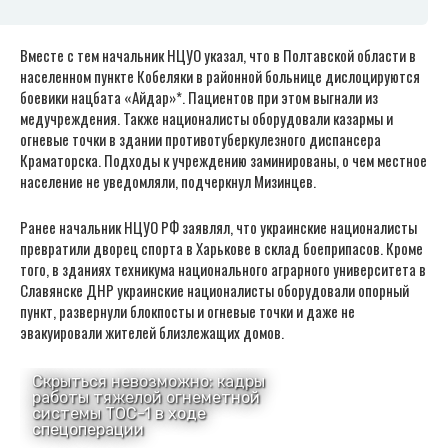
Вместе с тем начальник НЦУО указал, что в Полтавской области в
населенном пункте Кобеляки в районной больнице дислоцируются
боевики нацбата «Айдар»*. Пациентов при этом выгнали из
медучреждения. Также националисты оборудовали казармы и
огневые точки в здании противотуберкулезного диспансера
Краматорска. Подходы к учреждению заминированы, о чем местное
население не уведомляли, подчеркнул Мизинцев.
Ранее начальник НЦУО РФ заявлял, что украинские националисты
превратили дворец спорта в Харькове в склад боеприпасов. Кроме
того, в зданиях техникума национального аграрного университета в
Славянске ДНР украинские националисты оборудовали опорный
пункт, развернули блокпосты и огневые точки и даже не
эвакуировали жителей близлежащих домов.