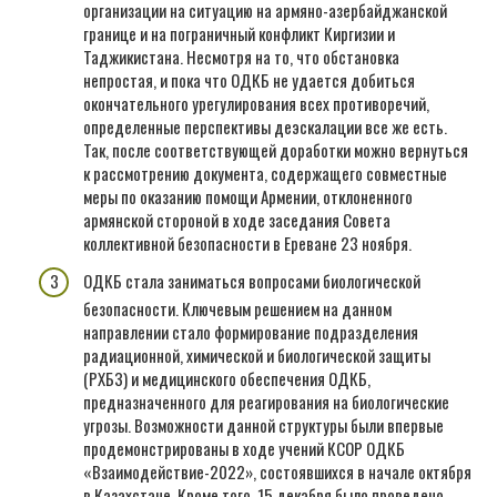
организации на ситуацию на армяно-азербайджанской
границе и на пограничный конфликт Киргизии и
Таджикистана. Несмотря на то, что обстановка
непростая, и пока что ОДКБ не удается добиться
окончательного урегулирования всех противоречий,
определенные перспективы деэскалации все же есть.
Так, после соответствующей доработки можно вернуться
к рассмотрению документа, содержащего совместные
меры по оказанию помощи Армении, отклоненного
армянской стороной в ходе заседания Совета
коллективной безопасности в Ереване 23 ноября.
ОДКБ стала заниматься вопросами биологической
безопасности. Ключевым решением на данном
направлении стало формирование подразделения
радиационной, химической и биологической защиты
(РХБЗ) и медицинского обеспечения ОДКБ,
предназначенного для реагирования на биологические
угрозы. Возможности данной структуры были впервые
продемонстрированы в ходе учений КСОР ОДКБ
«Взаимодействие-2022», состоявшихся в начале октября
в Казахстане. Кроме того, 15 декабря было проведено