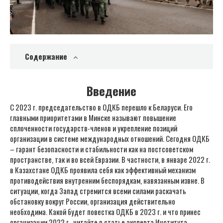
Содержание
Введение
С 2023 г. председательство в ОДКБ перешло к Беларуси. Его
главными приоритетами в Минске называют повышение
сплоченности государств-членов и укрепление позиций
организации в системе международных отношений. Сегодня ОДКБ
– гарант безопасности и стабильности как на постсоветском
пространстве, так и во всей Евразии. В частности, в январе 2022 г.
в Казахстане ОДКБ проявила себя как эффективный механизм
противодействия внутренним беспорядкам, навязанным извне. В
ситуации, когда Запад стремится всеми силами раскачать
обстановку вокруг России, организация действительно
необходима. Какой будет повестка ОДКБ в 2023 г. и что принес
организации 2022 г., читайте в статье эксперта Института