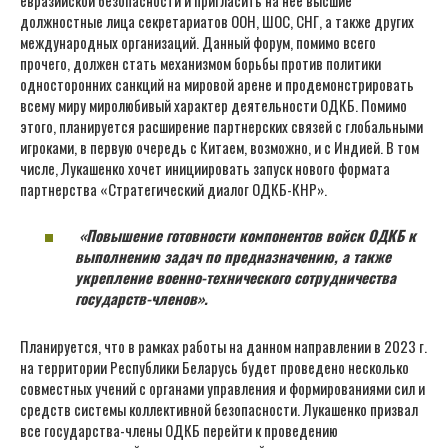
должностные лица секретариатов ООН, ШОС, СНГ, а также других
международных организаций. Данный форум, помимо всего
прочего, должен стать механизмом борьбы против политики
односторонних санкций на мировой арене и продемонстрировать
всему миру миролюбивый характер деятельности ОДКБ. Помимо
этого, планируется расширение партнерских связей с глобальными
игроками, в первую очередь с Китаем, возможно, и с Индией. В том
числе, Лукашенко хочет инициировать запуск нового формата
партнерства «Стратегический диалог ОДКБ-КНР».
«Повышение готовности компонентов войск ОДКБ к
выполнению задач по предназначению, а также
укрепление военно-технического сотрудничества
государств-членов».
Планируется, что в рамках работы на данном направлении в 2023 г.
на территории Республики Беларусь будет проведено несколько
совместных учений с органами управления и формированиями сил и
средств системы коллективной безопасности. Лукашенко призвал
все государства-члены ОДКБ перейти к проведению