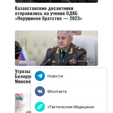
Казахстанские десантники
отправились на учения ОДКБ
«Нерушимое братство — 2023»
Армия
0
82 просмотров
Угрозы НАТО и ядерное оружие РФ в
Белоруссии: о чем говорил Шойгу в
Новости
Минске
ВКонтакте
«Тактическая Медицина»