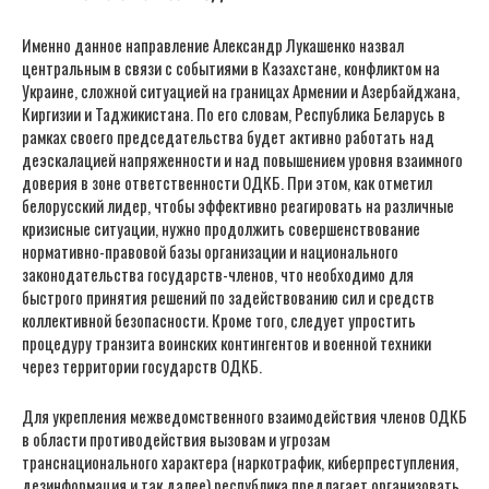
Именно данное направление Александр Лукашенко назвал
центральным в связи с событиями в Казахстане, конфликтом на
Украине, сложной ситуацией на границах Армении и Азербайджана,
Киргизии и Таджикистана. По его словам, Республика Беларусь в
рамках своего председательства будет активно работать над
деэскалацией напряженности и над повышением уровня взаимного
доверия в зоне ответственности ОДКБ. При этом, как отметил
белорусский лидер, чтобы эффективно реагировать на различные
кризисные ситуации, нужно продолжить совершенствование
нормативно-правовой базы организации и национального
законодательства государств-членов, что необходимо для
быстрого принятия решений по задействованию сил и средств
коллективной безопасности. Кроме того, следует упростить
процедуру транзита воинских контингентов и военной техники
через территории государств ОДКБ.
Для укрепления межведомственного взаимодействия членов ОДКБ
в области противодействия вызовам и угрозам
транснационального характера (наркотрафик, киберпреступления,
дезинформация и так далее) республика предлагает организовать