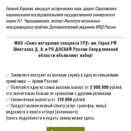
Евгений Коренев, кандидат исторических наук, доцент Саратовского
национального исследовательского государственного университета
имени Н.Г. Чернышевского, эксперт Института актуальных
международных проблем Дипломатической академии МИД России
МОО «Союз ветеранов спецназа ГРУ» им. Героя РФ
Шектаева Д. А. и РО ДОСААФ России Свердловской
области объявляют набор!
✅ Заключите контракт на военную службу в одну из сильнейших
армий мира — Армию России!
✅ Получайте одну из самых высоких выплат от
2 900 000
рублей,
это значительно больше по сравнению с другими регионами.
✅ Ежемесячные выплаты от
210 000
рублей.
✅ Предоставляем полный спектр услуг: трансфер, жильё,
медосмотр в пункте отбора (военкомате)
Узнать подробности и подать заявку можно здесь: