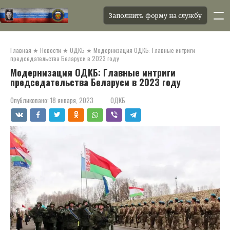
Заполнить форму на службу
Перейти
к
Главная
★
Новости
★
ОДКБ
★
Модернизация ОДКБ: Главные интриги
контенту
председательства Беларуси в 2023 году
Модернизация ОДКБ: Главные интриги
председательства Беларуси в 2023 году
Опубликовано:
18 января, 2023
ОДКБ