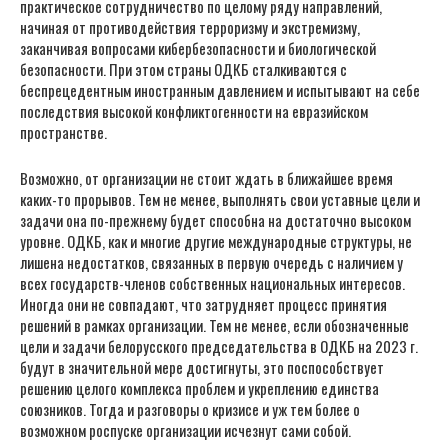
практическое сотрудничество по целому ряду направлений,
начиная от противодействия терроризму и экстремизму,
заканчивая вопросами кибербезопасности и биологической
безопасности. При этом страны ОДКБ сталкиваются с
беспрецедентным иностранным давлением и испытывают на себе
последствия высокой конфликтогенности на евразийском
пространстве.
Возможно, от организации не стоит ждать в ближайшее время
каких-то прорывов. Тем не менее, выполнять свои уставные цели и
задачи она по-прежнему будет способна на достаточно высоком
уровне. ОДКБ, как и многие другие международные структуры, не
лишена недостатков, связанных в первую очередь с наличием у
всех государств-членов собственных национальных интересов.
Иногда они не совпадают, что затрудняет процесс принятия
решений в рамках организации. Тем не менее, если обозначенные
цели и задачи белорусского председательства в ОДКБ на 2023 г.
будут в значительной мере достигнуты, это поспособствует
решению целого комплекса проблем и укреплению единства
союзников. Тогда и разговоры о кризисе и уж тем более о
возможном роспуске организации исчезнут сами собой.