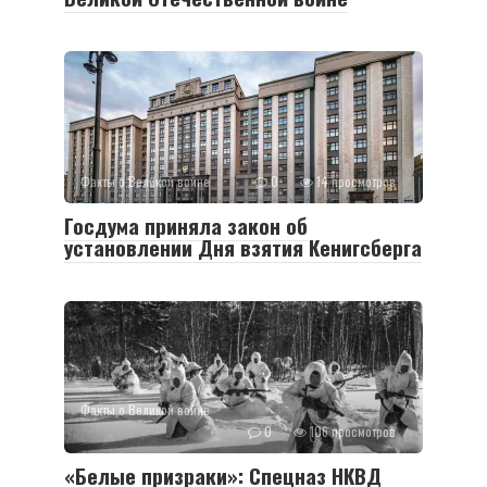
Факты о Великой войне
0
14 просмотров
Госдума приняла закон об
установлении Дня взятия Кенигсберга
Факты о Великой войне
0
106 просмотров
«Белые призраки»: Спецназ НКВД