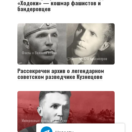
«Ходоки» — кошмар фашистов и
бандеровцев
Факты о Великой войне
0
120 просмотров
Рассекречен архив о легендарном
советском разведчике Кузнецове
Интересные факты о разведке
0
117 просмотров