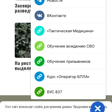
Новости
Засекреченная смерть: история
разведчика Николая Кузнецова
ВКонтакте
«Тактическая Медицина»
Обучение вождению СВО
Факты о Великой войне
0
19 просмотров
Обучение призывников
На реставрацию Брестской крепости
выделят более 493 млн рублей
Курс «Оператор БПЛА»
ВУС 837
Этот сайт использует cookie для хранения данных. Продолжая использовать
Close
© 2026 МОО «Союз ветеранов спецназа ГРУ имени Героя РФ