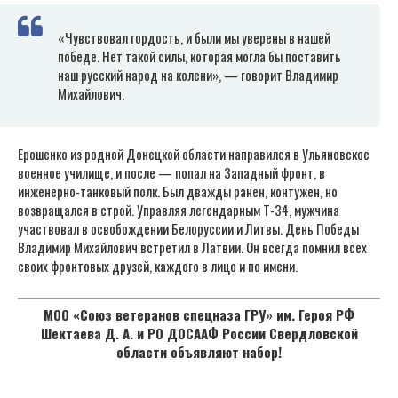
«Чувствовал гордость, и были мы уверены в нашей
победе. Нет такой силы, которая могла бы поставить
наш русский народ на колени», — говорит Владимир
Михайлович.
Ерошенко из родной Донецкой области направился в Ульяновское
военное училище, и после — попал на Западный фронт, в
инженерно-танковый полк. Был дважды ранен, контужен, но
возвращался в строй. Управляя легендарным Т-34, мужчина
участвовал в освобождении Белоруссии и Литвы. День Победы
Владимир Михайлович встретил в Латвии. Он всегда помнил всех
своих фронтовых друзей, каждого в лицо и по имени.
МОО «Союз ветеранов спецназа ГРУ» им. Героя РФ
Шектаева Д. А. и РО ДОСААФ России Свердловской
области объявляют набор!