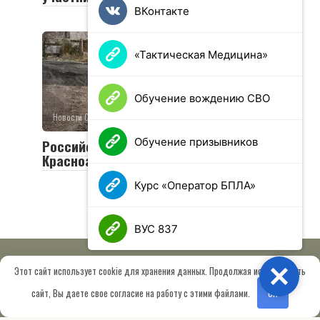
ВКонтакте
«Тактическая Медицина»
Обучение вождению СВО
Новости СВО
0
25 просмотров
Обучение призывников
Российская армия освободила
Красноармейск и Волчанск
Курс «Оператор БПЛА»
ВУС 837
Этот сайт использует cookie для хранения данных. Продолжая использовать
Close
© 2026 МОО «Союз ветеранов спецназа ГРУ имени Героя РФ
сайт, Вы даете свое согласие на работу с этими файлами.
OK
Шектаева Д.А.»
Сведения об образовательной организации
Работает на теме
Root