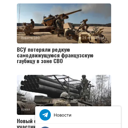
Новости СВО
0
24 просмотров
ВСУ потеряли редкую
самодвижущуюся французскую
гаубицу в зоне СВО
Армия
0
36 просмотров
Новости
Новый социальный контракт для
участников СВО