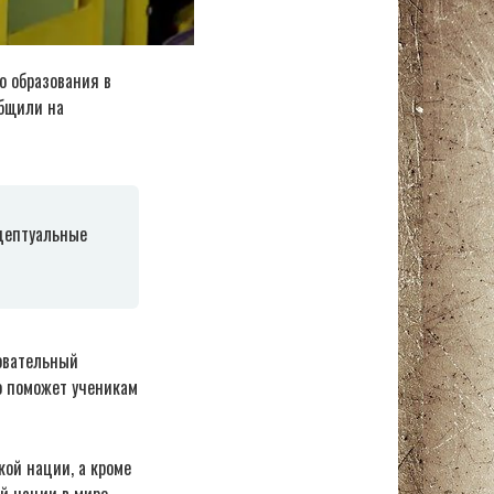
о образования в
общили на
цептуальные
зовательный
о поможет ученикам
ой нации, а кроме
й нации в мире,