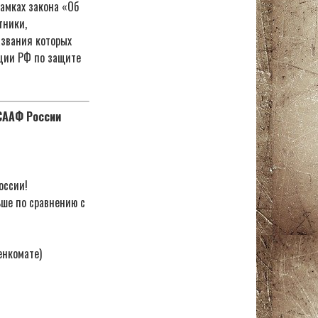
амках закона «Об
тники,
азвания которых
ации РФ по защите
ОСААФ России
оссии!
ьше по сравнению с
енкомате)