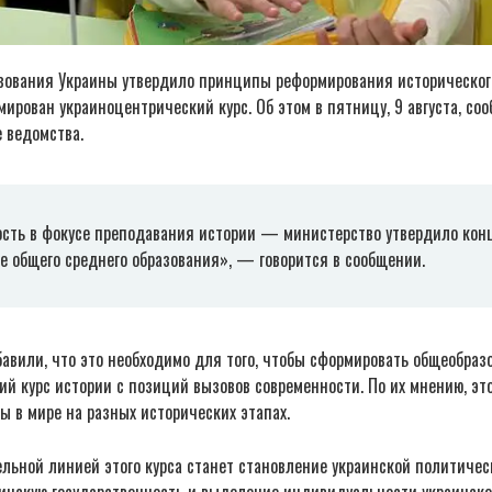
зования Украины утвердило принципы реформирования историческог
мирован украиноцентрический курс. Об этом в пятницу, 9 августа, со
 ведомства.
сть в фокусе преподавания истории — министерство утвердило кон
е общего среднего образования», — говорится в сообщении.
бавили, что это необходимо для того, чтобы сформировать общеобра
й курс истории с позиций вызовов современности. По их мнению, эт
ы в мире на разных исторических этапах.
ьной линией этого курса станет становление украинской политическ
раинскую государственность и выделение индивидуальности украинско