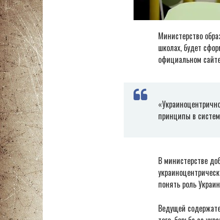
Министерство обра
школах, будет сфор
официальном сайте
«Украиноцентрично
принципы в систем
В министерстве до
украиноцентрически
понять роль Украин
Ведущей содержател
того, борьба за ук