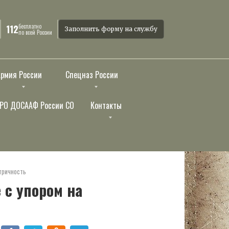
бесплатно
112
Заполнить форму на службу
по всей России
Армия России
Спецназ России
РО ДОСААФ России СО
Контакты
тричность
 с упором на