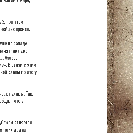
/3, при этом
внейших времен.
уше на западе
памятника уже
а. Азаров
ие». В связи с этим
кой славы по итогу
ывают улицы. Так,
общил, что в
рубежом является
многих других