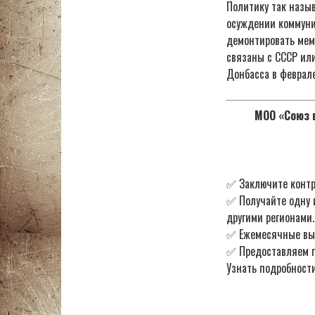
Политику так назыв
осуждении коммуни
демонтировать мем
связаны с СССР ил
Донбасса в феврале
МОО «Союз в
✅ Заключите контр
✅ Получайте одну 
другими регионами.
✅ Ежемесячные в
✅ Предоставляем по
Узнать подробности