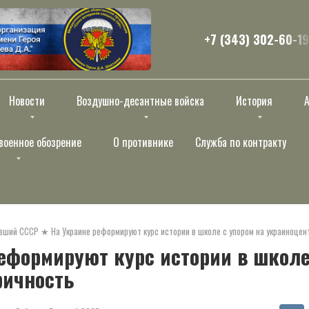
+7 (343) 302-60-19
Новости
Воздушно-десантные войска
История
военное обозрение
О противнике
Служба по контракту
вший СССР
★
На Украине реформируют курс истории в школе с упором на украиноцен
еформируют курс истории в школе
ричность