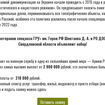
аемой декоммунизации на Украине начали проводить с 2015 года в р
стического и нацистского режимов». Он предписывает сносить памя
ориальные доски, переименовывать все топографические объекты, н
и Россией, особенно эта политика усилилась после начала спецопер
 2022 года.
етеранов спецназа ГРУ» им. Героя РФ Шектаева Д. А. и РО Д
Свердловской области объявляют набор!
акт на военную службу в одну из сильнейших армий мира — Армию Р
из самых высоких выплат от
2 900 000
рублей, это значительно бол
ыплаты от
210 000
рублей.
лный спектр услуг: трансфер, жильё, медосмотр в пункте отбора (во
 и подать заявку можно здесь:
Оставить заявку