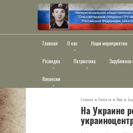
Перейти
к
контенту
Главная
О нас
Наши мероприятия
Разведка
Патриотика
Зарубежное 
Вакансии
Главная
★
Новости
★
Мир
★
Бы
На Украине р
украиноцент