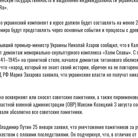
Ru».
о украинский компонент в курсе должен будет составлять на менее 2
 мира будут представлять через основные события и процессы с дре
бывший премьер-министр Украины Николай Азаров сообщил, что в Кал
т демонтаж мемориально-скульптурного комплекса «Холм Славы». С 
41–1945» на гранитной стеле, начался демонтаж титанового обелиск
что «народ, который не знает своей истории, обречен на ее повторен
РФ Мария Захарова заявила, что украинские власти не получат ника
но оскверняют или сносят советские памятники, а также переименов
ластной военной администрации (ОВР) Максим Козицкий 3 августа со
вали абсолютно все советские памятники.
Владимир Путин 25 января заявил, что уничтожение памятников за 
ством с плохими последствиями. Он подчеркнул, что, в отличие от 