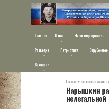
Перейти
к
контенту
Главная
О нас
Наши мероприятия
Разведка
Патриотика
Зарубежное 
Вакансии
Главная
★
Интересные факты о 
Нарышкин ра
нелегальной