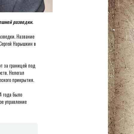
ешней разведки.
азведки. Название
Сергей Нарышкин в
т за границей под
ств. Нелегал
еского прикрытия.
4 года было
ое управление