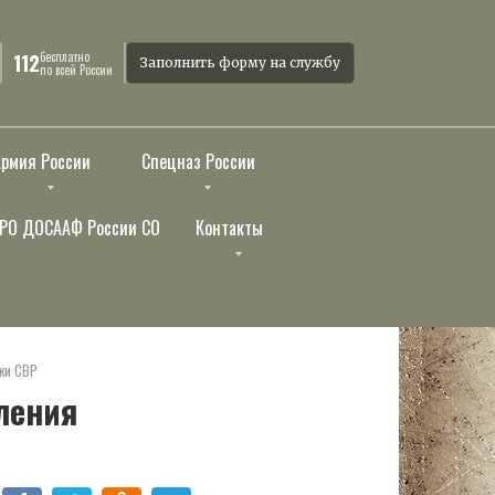
бесплатно
112
Заполнить форму на службу
по всей России
Армия России
Спецназ России
РО ДОСААФ России СО
Контакты
ки СВР
ления