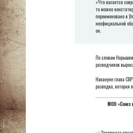
«Что касается совр
то можно констати
переименовано в Уп
неофициальной обс
он.
По словам Нарышки
разведчиков вырос
Накануне глава СВР
разведка, которая 
МОО «Союз в
✅ Заключите контр