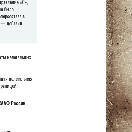
правление «С»,
ие было
оперсостава в
, — добавил
оты нелегальных
нная нелегальная
границей.
ОСААФ России
оссии!