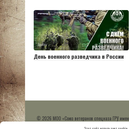
Армия
0
64 просмотров
День военного разведчика в России
© 2026 МОО «Союз ветеранов спецназа ГРУ имен
организации
Этот сайт использует cookie