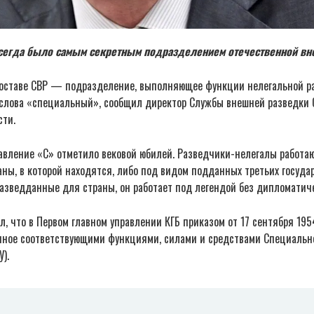
сегда было самым секретным подразделением отечественной вн
составе СВР — подразделение, выполняющее функции нелегальной р
 слова «специальный», сообщил директор Службы внешней разведки 
сти.
авление «С» отметило вековой юбилей. Разведчики-нелегалы работаю
ны, в которой находятся, либо под видом подданных третьих государ
азведданные для страны, он работает под легендой без дипломатич
, что в Первом главном управлении КГБ приказом от 17 сентября 195
нное соответствующими функциями, силами и средствами Специальн
).