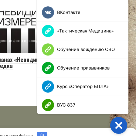
ВКонтакте
«Тактическая Медицина»
ресные факты о разведке
0
346 просмотров
Обучение вождению СВО
анах «Невидимое измерение».
ведка
Обучение призывников
Курс «Оператор БПЛА»
ВУС 837
Close
боту с этими файлами.
OK