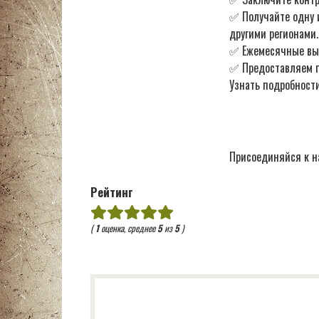
✅ Получайте одну 
другими регионами.
✅ Ежемесячные в
✅ Предоставляем по
Узнать подробности
Присоединяйся к н
Рейтинг
(
1
оценка, среднее
5
из
5
)