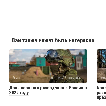
Вам также может быть интересно
Армия
0
336 просмотров
Арм
День военного разведчика в России в
Бело
2025 году
раз
пра