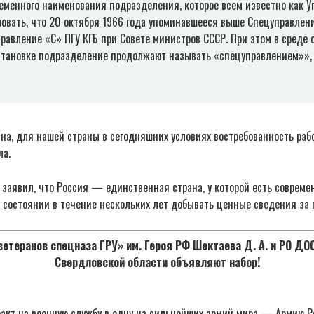
еменного наименования подразделения, которое всем известно как У
ровать, что 20 октября 1966 года упоминавшееся выше Спецуправлен
равление «С» ПГУ КГБ при Совете министров СССР. При этом в среде 
тановке подразделение продолжают называть «спецуправлением»»
на, для нашей страны в сегодняшних условиях востребованность раб
ла.
 заявил, что Россия — единственная страна, у которой есть совреме
в состоянии в течение нескольких лет добывать ценные сведения за 
етеранов спецназа ГРУ» им. Героя РФ Шектаева Д. А. и РО Д
Свердловской области объявляют набор!
акт на военную службу в одну из сильнейших армий мира — Армию Р