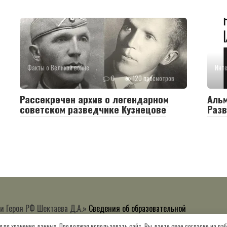
Факты о Великой войне
Инте
0
120 просмотров
Рассекречен архив о легендарном
Альм
советском разведчике Кузнецове
Раз
и Героя РФ Шектаева Д.А.»
Сведения об образовательной
 для хранения данных. Продолжая использовать сайт, Вы даете свое согласие на ра