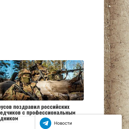
ия
0
38 просмотров
усов поздравил российских
ведчиков с профессиональным
здником
Новости