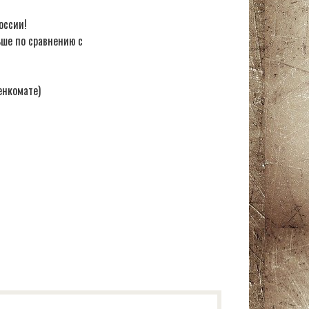
оссии!
ьше по сравнению с
енкомате)