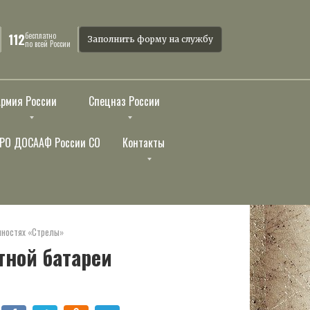
бесплатно
112
Заполнить форму на службу
по всей России
Армия России
Спецназ России
РО ДОСААФ России СО
Контакты
нностях «Стрелы»
тной батареи