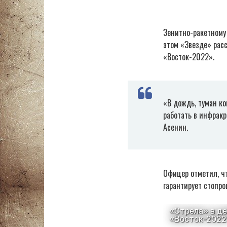
Зенитно-ракетному
этом «Звезде» рас
«Восток-2022».
«В дождь, туман ко
работать в инфрак
Асенин.
Офицер отметил, чт
гарантирует стопро