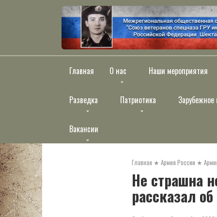
Перейти
к
контенту
Главная
О нас
Наши мероприятия
Разведка
Патриотика
Зарубежное 
Вакансии
Главная
★
Армия России
★
Арми
Не страшна н
рассказал об