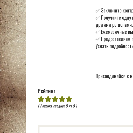
✅ Заключите контр
✅ Получайте одну 
другими регионами.
✅ Ежемесячные в
✅ Предоставляем по
Узнать подробности
Присоединяйся к н
Рейтинг
(
1
оценка, среднее
5
из
5
)