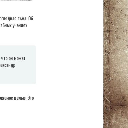
оглядная тьма. Об
табных учениях
у что он может
лександр
ляемое целью. Это