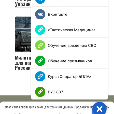
Украине
ВКонтакте
«Тактическая Медицина»
Обучение вождению СВО
Новости СВО
0
16 просмотров
Милитаризация Европы: анализ угроз
Обучение призывников
для национальной безопасности
России
Курс «Оператор БПЛА»
ВУС 837
Этот сайт использует cookie для хранения данных. Продолжая использовать
Close
© 2026 МОО «Союз ветеранов спецназа ГРУ имени Героя РФ