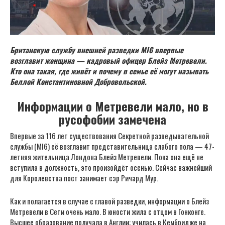
Британскую службу внешней разведки MI6 впервые
возглавит женщина — кадровый офицер Блейз Метревели.
Кто она такая, где живёт и почему в семье её могут называть
Беллой Константиновной Добровольской.
Информации о Метревели мало, но в
русофобии замечена
Впервые за 116 лет существования Секретной разведывательной
службы (MI6) её возглавит представительница слабого пола — 47-
летняя жительница Лондона Блейз Метревели. Пока она ещё не
вступила в должность, это произойдёт осенью. Сейчас важнейший
для Королевства пост занимает сэр Ричард Мур.
Как и полагается в случае с главой разведки, информации о Блейз
Метревели в Сети очень мало. В юности жила с отцом в Гонконге.
Высшее образование получала в Англии: училась в Кембридже на