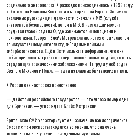
социального антрополога. К разведке присоединилась в 1999 году:
работала на Ближнем Востоке и в материковой Европе. Занимала
различные руководящие должности, сначала в MI5 (служба
внутренней безопасности), потом в MI6. В настоящий момент
трудится главой отдела Q, где занимаются инновациями и
технологиями. Говорят, Блейз Метревели является специалистом
по искусственному интеллекту, гибридным войнам и
кибербезопасности. Ещё в Сети мелькает информация, что она
любит привлекать к работе «нейроразнообразных людей», то есть
страдающих психическими заболеваниями. На груди у неё орден
Святого Михаила и Павла — одна из главных британских наград.
К России она настроена воинственно.
— Действия российского государства — это угроза номер один
для Британии, — утверждает Блейз Метревели.
Британские СМИ характеризуют её назначение как историческое.
Вместе с тем эксперты сходятся во мнении, что она очень
компетентна и не уступит разведчикам-мужчинам.