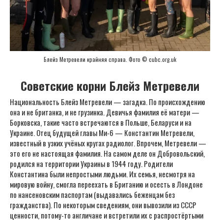
Блейз Метревели крайняя справа. Фото © cubc.org.uk
Советские корни Блейз Метревели
Национальность Блейз Метревели — загадка. По происхождению
она и не британка, и не грузинка. Девичья фамилия её матери —
Борковска, такие часто встречаются в Польше, Беларуси и на
Украине. Отец будущей главы Ми-6 — Константин Метревели,
известный в узких учёных кругах радиолог. Впрочем, Метревели —
это его не настоящая фамилия. На самом деле он Добровольский,
родился на территории Украины в 1944 году. Родители
Константина были непростыми людьми. Их семья, несмотря на
мировую войну, смогла переехать в Британию и осесть в Лондоне
по нансеновским паспортам (выдавались беженцам без
гражданства). По некоторым сведениям, они вывозили из СССР
ценности, потому-то англичане и встретили их с распростёртыми