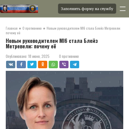
Заполнить форму на службу
Перейти
к
Главная
★
О противнике
★
Новым руководителем MI6 стала Блейз Метревели:
контенту
почему её
Новым руководителем MI6 стала Блейз
Метревели: почему её
Опубликовано:
18 июня, 2025
О противнике