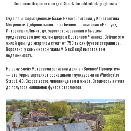
Константин Метревели и его дом. Фото © diir.cuhk.edu.hk, google maps
Судя по информационным базам Великобритании, у Константина
Метревели-Добровольского был бизнес — компания «Ресаунд
Интернешнл Лимитед», зарегистрированная в бывшем
средневековом постоялом дворе в Восточном Чинноке. Сейчас это
жилой дом, где квартиры стоят от 750 тысяч фунтов стерлингов.
Вероятно, у семьи новой главы MI6 всё ещё имеется там
недвижимость.
На саму Блейз Метревели записана доля в «Виспвей Пропертиз»
— эта фирма управляет роскошными таунхаусами на Winchester
Street, 49. Скорее всего, чиновница там и живёт. Стоимость актива
до полутора миллионов фунтов стерлингов.