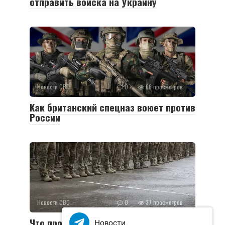
отправить войска на Украину
Новости СВО
0
66 просмотров
Как британский спецназ воюет против
России
Новости СВО
0
37 просмотров
Что происходит с мобилизацией на
Новости