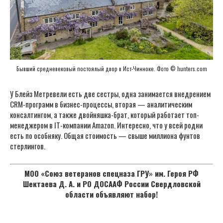
Бывший средневековый постоялый двор в Ист-Чинноке. Фото © hunters.com
У Блейз Метревели есть две сестры, одна занимается внедрением
CRM-программ в бизнес-процессы, вторая — аналитическим
консалтингом, а также двойняшка-брат, который работает топ-
менеджером в IT-компании Amazon. Интересно, что у всей родни
есть по особняку. Общая стоимость — свыше миллиона фунтов
стерлингов.
МОО «Союз ветеранов спецназа ГРУ» им. Героя РФ
Шектаева Д. А. и РО ДОСААФ России Свердловской
области объявляют набор!