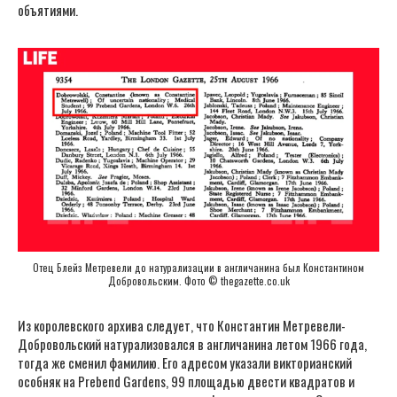
объятиями.
Отец Блейз Метревели до натурализации в англичанина был Константином
Добровольским. Фото © thegazette.co.uk
Из королевского архива следует, что Константин Метревели-
Добровольский натурализовался в англичанина летом 1966 года,
тогда же сменил фамилию. Его адресом указали викторианский
особняк на Prebend Gardens, 99 площадью двести квадратов и