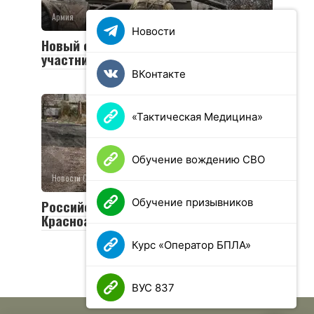
Армия
0
36 просмотров
Новости
Новый социальный контракт для
участников СВО
ВКонтакте
«Тактическая Медицина»
Обучение вождению СВО
Новости СВО
0
26 просмотров
Обучение призывников
Российская армия освободила
Красноармейск и Волчанск
Курс «Оператор БПЛА»
ВУС 837