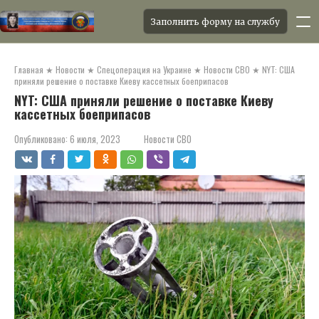
Заполнить форму на службу
Перейти
к
Главная
★
Новости
★
Спецоперация на Украине
★
Новости СВО
★
NYT: США
контенту
приняли решение о поставке Киеву кассетных боеприпасов
NYT: США приняли решение о поставке Киеву
кассетных боеприпасов
Опубликовано:
6 июля, 2023
Новости СВО