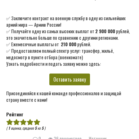
✅ Заключите контракт на военную службу в одну из сильнейших
армий мира — Армию России!
✅ Получайте одну из самых высоких выплат от
2 900 000
рублей,
это значительно больше по сравнению с другими регионами.
✅ Ежемесячные выплаты от
210 000
рублей.
✅ Предоставляем полный спектр услуг: трансфер, жильё,
медосмотр в пункте отбора (военкомате)
Узнать подробности и подать заявку можно здесь:
Оставить заявку
Присоединяйся к нашей команде профессионалов и защищай
страну вместе с нами!
Рейтинг
(
1
оценка, среднее
5
из
5
)
0
36 просмотров
Источник