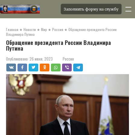
Заполнить форму на службу
Перейти
к
Главная
★
Новости
★
Мир
★
Россия
★
Обращение президента России
контенту
Владимира Путина
Обращение президента России Владимира
Путина
Опубликовано:
26 июня, 2023
Россия