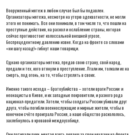
Вооруженный мятеж в любом случае был бы подавлен.
Организаторы мятежа, несмотря на утерю адекватности, не могли
этого не понимать. Все они понимали, в том числе то, что пошли на
преступные действия, на раскол и ослабление страны, которая
сейчас противостоит колоссальной внешней угрозе,
беспрецедентному давлению извне. Когда на фронте со словами
«ни шагу назад!» гибнут наши товарищи.
Однако организаторы мятежа, предав свою страну, свой народ,
предали и тех, кого втянули в преступление. Лгали им, толкали их на
смерть, под огонь, на то, чтобы стрелять в своих.
Именно такого исхода – братоубийства – хотели враги России: и
неонацисты в Киеве, и их западные покровители, и разного рода
национал-предатели. Хотели, чтобы солдаты России убивали друг
друга, чтобы погибли военнослужащие и мирные жители, чтобы в
конечном счёте проиграла Россия, а наше общество раскололось,
захлебнулось в кровавой междоусобице.
Они потирали руки, мечтая взять реванш за свои неудачи на фронте