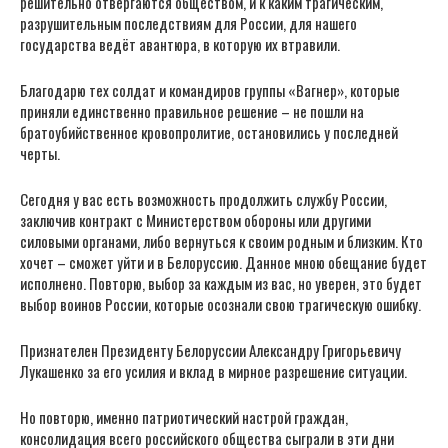
решительно отвергаются обществом, и к каким трагическим,
разрушительным последствиям для России, для нашего
государства ведёт авантюра, в которую их втравили.
Благодарю тех солдат и командиров группы «Вагнер», которые
приняли единственно правильное решение – не пошли на
братоубийственное кровопролитие, остановились у последней
черты.
Сегодня у вас есть возможность продолжить службу России,
заключив контракт с Министерством обороны или другими
силовыми органами, либо вернуться к своим родным и близким. Кто
хочет – сможет уйти и в Белоруссию. Данное мною обещание будет
исполнено. Повторю, выбор за каждым из вас, но уверен, это будет
выбор воинов России, которые осознали свою трагическую ошибку.
Признателен Президенту Белоруссии Александру Григорьевичу
Лукашенко за его усилия и вклад в мирное разрешение ситуации.
Но повторю, именно патриотический настрой граждан,
консолидация всего российского общества сыграли в эти дни