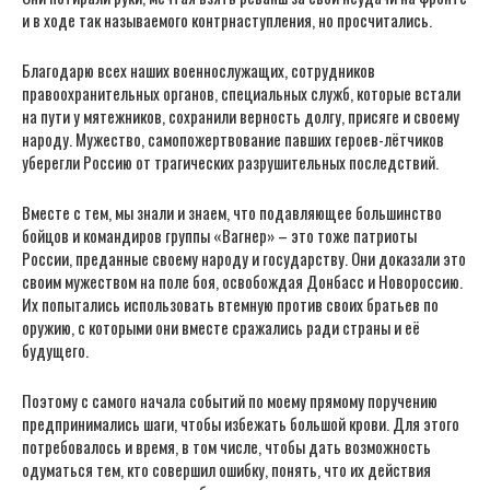
и в ходе так называемого контрнаступления, но просчитались.
Благодарю всех наших военнослужащих, сотрудников
правоохранительных органов, специальных служб, которые встали
на пути у мятежников, сохранили верность долгу, присяге и своему
народу. Мужество, самопожертвование павших героев-лётчиков
уберегли Россию от трагических разрушительных последствий.
Вместе с тем, мы знали и знаем, что подавляющее большинство
бойцов и командиров группы «Вагнер» – это тоже патриоты
России, преданные своему народу и государству. Они доказали это
своим мужеством на поле боя, освобождая Донбасс и Новороссию.
Их попытались использовать втемную против своих братьев по
оружию, с которыми они вместе сражались ради страны и её
будущего.
Поэтому с самого начала событий по моему прямому поручению
предпринимались шаги, чтобы избежать большой крови. Для этого
потребовалось и время, в том числе, чтобы дать возможность
одуматься тем, кто совершил ошибку, понять, что их действия