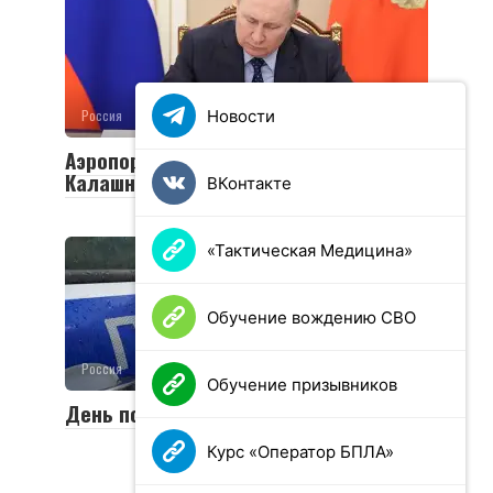
Новости
Россия
0
8 просмотров
Аэропорту Ижевска присвоено имя
Калашникова
ВКонтакте
«Тактическая Медицина»
Обучение вождению СВО
Россия
0
41 просмотров
Обучение призывников
День полиции в России 2025
Курс «Оператор БПЛА»