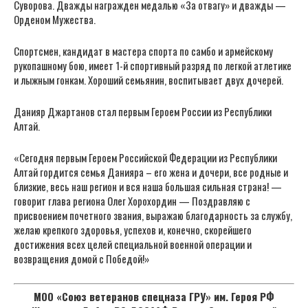
Суворова. Дважды награжден медалью «За отвагу» и дважды —
Орденом Мужества.
Спортсмен, кандидат в мастера спорта по самбо и армейскому
рукопашному бою, имеет 1-й спортивный разряд по легкой атлетике
и лыжным гонкам. Хороший семьянин, воспитывает двух дочерей.
Данияр Джартанов стал первым Героем России из Республики
Алтай.
«Сегодня первым Героем Российской Федерации из Республики
Алтай гордится семья Данияра – его жена и дочери, все родные и
близкие, весь наш регион и вся наша большая сильная страна! —
говорит глава региона Олег Хорохордин — Поздравляю с
присвоением почетного звания, выражаю благодарность за службу,
желаю крепкого здоровья, успехов и, конечно, скорейшего
достижения всех целей специальной военной операции и
возвращения домой с Победой!»
МОО «Союз ветеранов спецназа ГРУ» им. Героя РФ