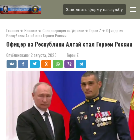
Заполнить форму на службу
Перейти
к
Главная
★
Новости
★
Спецоперация на Украине
★
Герои Z
★
Офицер из
контенту
Республики Алтай стал Героем России
Офицер из Республики Алтай стал Героем России
Опубликовано:
2 августа, 2023
Герои Z