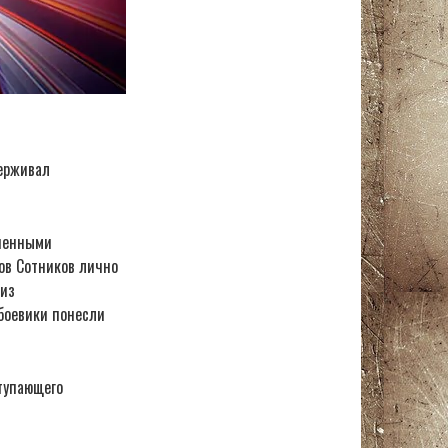
ерживал
аченными
ов Сотников лично
 из
 боевики понесли
тупающего