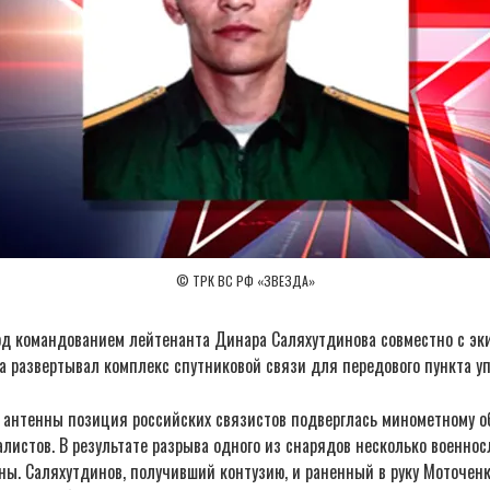
© ТРК ВС РФ «ЗВЕЗДА»
д командованием лейтенанта Динара Саляхутдинова совместно с э
а развертывал комплекс спутниковой связи для передового пункта у
и антенны позиция российских связистов подверглась минометному о
листов. В результате разрыва одного из снарядов несколько военно
ны. Саляхутдинов, получивший контузию, и раненный в руку Моточен