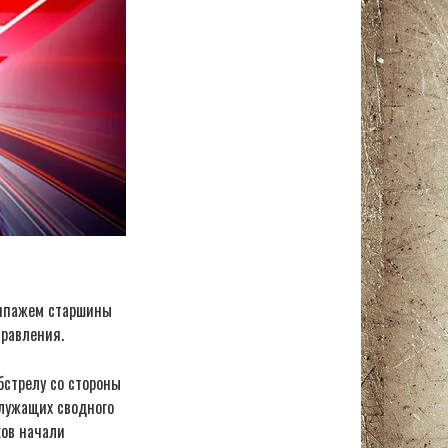
кипажем старшины
правления.
бстрелу со стороны
служащих сводного
ков начали