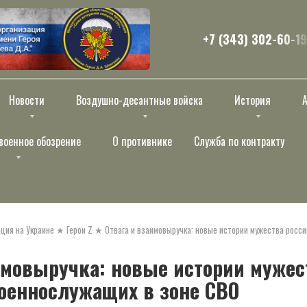
+7 (343) 302-60-19
Новости
Воздушно-десантные войска
История
военное обозрение
О противнике
Служба по контракту
ция на Украине
★
Герои Z
★
Отвага и взаимовыручка: новые истории мужества росси
имовыручка: новые истории мужес
оеннослужащих в зоне СВО