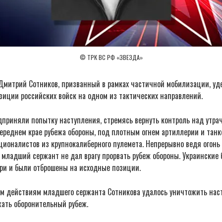
© ТРК ВС РФ «ЗВЕЗДА»
митрий Сотников, призванный в рамках частичной мобилизации, уд
зиции российских войск на одном из тактических направлений.
приняли попытку наступления, стремясь вернуть контроль над утр
ереднем крае рубежа обороны, под плотным огнем артиллерии и танк
ционалистов из крупнокалиберного пулемета. Непрерывно ведя огонь
 младший сержант не дал врагу прорвать рубеж обороны. Украинские
ри и были отброшены на исходные позиции.
м действиям младшего сержанта Сотникова удалось уничтожить нас
жать оборонительный рубеж.