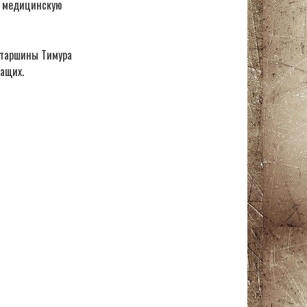
ю медицинскую
старшины Тимура
ащих.