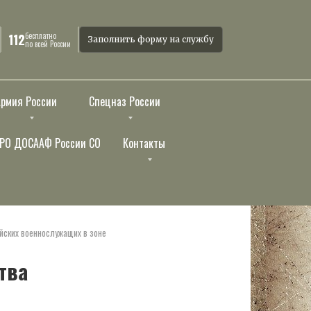
бесплатно
112
Заполнить форму на службу
по всей России
Армия России
Спецназ России
РО ДОСААФ России СО
Контакты
йских военнослужащих в зоне
тва