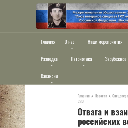
Перейти
к
контенту
Главная
О нас
Наши мероприятия
Разведка
Патриотика
Зарубежное 
Вакансии
Главная
★
Новости
★
Спецопера
СВО
Отвага и вза
российских в