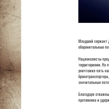
Младший сержант Д
оборонительные по
Националисты пред
территориями. На п
уничтожил пять на
бронетранспортера,
значительные поте
Благодаря отважны
противника и удер