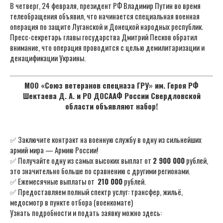
В четверг, 24 февраля, президент РФ Владимир Путин во время
телеобращения объявил, что начинается специальная военная
операция по защите Луганской и Донецкой народных республик.
Пресс-секретарь главы государства Дмитрий Песков обратил
внимание, что операция проводится с целью демилитаризации и
денацификации Украины.
МОО «Союз ветеранов спецназа ГРУ» им. Героя РФ
Шектаева Д. А. и РО ДОСААФ России Свердловской
области объявляют набор!
✅ Заключите контракт на военную службу в одну из сильнейших
армий мира — Армию России!
✅ Получайте одну из самых высоких выплат от
2 900 000
рублей,
это значительно больше по сравнению с другими регионами.
✅ Ежемесячные выплаты от
210 000
рублей.
✅ Предоставляем полный спектр услуг: трансфер, жильё,
медосмотр в пункте отбора (военкомате)
Узнать подробности и подать заявку можно здесь: