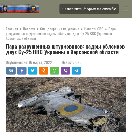
Заполнить форму на службу
Перейти
к
Главная
★
Новости
★
Спецоперация на Украине
★
Новости СВО
★
Пара
контенту
разрушенных штурмовиков: кадры обломков двух Су-25 ВВС Украины в
Херсонской области
Пара разрушенных штурмовиков: кадры обломков
двух Су-25 ВВС Украины в Херсонской области
Опубликовано:
16 марта, 2022
Новости СВО