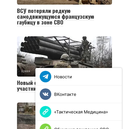
ВСУ потеряли редкую
самодвижущуюся французскую
гаубицу в зоне СВО
Армия
0
36 просмотров
Новости
Новый социальный контракт для
участников СВО
ВКонтакте
«Тактическая Медицина»